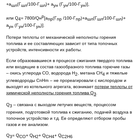
+a
(Г
/100-Г
)+ a
(Г
/100-Г
)],
шл
шл
шл
ун
ун
ун
р
или Q
= 7800/Qн
[a
(Г
/100-Г
)+a
(Г
/100-Г
)+
4
пр
пр
пр
шл
шл
шл
a
(Г
/100-Г
)].
ун
ун
ун
Потери теплоты от механической неполноты горения
топлива и ее составляющих зависит от типа топочных
устройств, интенсивности их работы.
Если образовавшиеся в процессе сжигания твердого топлива
или входящие в состав газообразного топлива горючие газы
– окись углерода СО, водорода Н
, метана СН
и тяжелые
2
4
углеводороды СnНm – не прореагировали с кислородом и
выходят из котельного агрегата, возникает
потери теплоты от
химической неполноты горения топлива
Q
.
3
Q
– связана с выходом летучих веществ, процессом
3
горения, подготовкой топлива к сжиганию, подачей воздуха в
топочное устройство и т.д. Ее определяют отбором пробы
газов и ее анализом.
Q
= Q
+ Q
+ Q
+ Q
3
СО
Н2
СН4
С2Н6