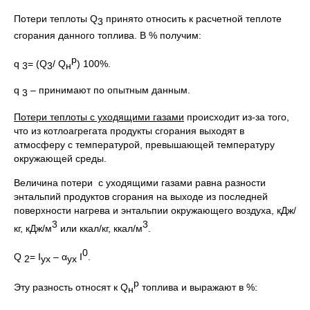
Потери теплоты Q
принято относить к расчетной теплоте
3
сгорания данного топлива. В % получим:
р
q
= (Q
/ Q
) 100%.
3
3
н
q
– принимают по опытным данным.
3
Потери теплоты с уходящими газами
происходит из-за того,
что из котлоагрегата продукты сгорания выходят в
атмосферу с температурой, превышающей температуру
окружающей среды.
Величина потери с уходящими газами равна разности
энтальпий продуктов сгорания на выходе из последней
поверхности нагрева и энтальпии окружающего воздуха, кДж/
3
3
кг, кДж/м
или ккал/кг, ккал/м
.
0
Q
= I
– α
I
.
2
ух
ух
р
Эту разность относят к Q
топлива и выражают в %:
н