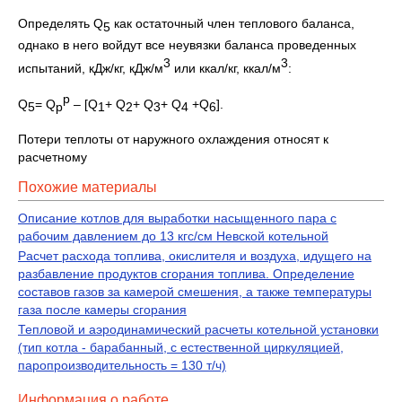
Определять Q
как остаточный член теплового баланса,
5
однако в него войдут все неувязки баланса проведенных
3
3
испытаний, кДж/кг, кДж/м
или ккал/кг, ккал/м
:
р
Q
= Q
– [Q
+ Q
+ Q
+ Q
+Q
].
5
р
1
2
3
4
6
Потери теплоты от наружного охлаждения относят к
расчетному
Похожие материалы
Описание котлов для выработки насыщенного пара с
рабочим давлением до 13 кгс/см Невской котельной
Расчет расхода топлива, окислителя и воздуха, идущего на
разбавление продуктов сгорания топлива. Определение
составов газов за камерой смешения, а также температуры
газа после камеры сгорания
Тепловой и аэродинамический расчеты котельной установки
(тип котла - барабанный, с естественной циркуляцией,
паропроизводительность = 130 т/ч)
Информация о работе