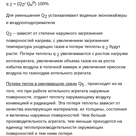
р
q
= (Q
/ Q
) 100%.
2
2
н
Для уменьшения Q
устанавливают водяные экономайзеры
2
и воздухоподогреватели.
Q
– зависят от степени наружного загрязнения
2
поверхностей нагрева; с увеличением загрязнения
температура уходящих газов и потери теплоты q
будут
2
расти. Потери теплоты q
увеличиваются с ростом нагрузки
2
котлоагрегата, увеличением объема газов из-за роста
избытка воздуха в топочной камере и увеличения присосов
воздуха по газоходам котельного агрегата.
Потери тепла в окружающую среду
Q
, происходят из-за
5
того, что при работе котельного агрегата наружные
поверхности, отдают теплоту окружающему воздуху
конвекцией и радиацией. Эта потеря теплоты зависит от
качества изолирующих материалов, их толщины, состояния
и величины наружных поверхностей. Чем больше
производительность агрегата, тем меньше приходится на
единицу теплопроизводительности окружающих
поверхностей и тем ниже потери.