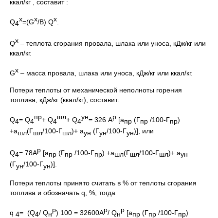
ккал/кг , составит :
х
х
х
Q
=(G
/В) Q
.
4
х
Q
– теплота сгорания провала, шлака или уноса, кДж/кг или
ккал/кг.
х
G
– масса провала, шлака или уноса, кДж/кг или ккал/кг.
Потери теплоты от механической неполноты горения
топлива, кДж/кг (ккал/кг), составит:
пр
шл
ун
р
Q
= Q
+ Q
+ Q
= 326 А
[a
(Г
/100-Г
)
4
4
4
4
пр
пр
пр
+a
(Г
/100-Г
)+ a
(Г
/100-Г
)], или
шл
шл
шл
ун
ун
ун
р
Q
= 78А
[a
(Г
/100-Г
)
+a
(Г
/100-Г
)+ a
4
пр
пр
пр
шл
шл
шл
ун
(Г
/100-Г
)].
ун
ун
Потери теплоты принято считать в % от теплоты сгорания
топлива и обозначать q, %, тогда
р
р
р
q
= (Q
/ Q
) 100 = 32600А
/ Q
[a
(Г
/100-Г
)
4
4
н
н
пр
пр
пр