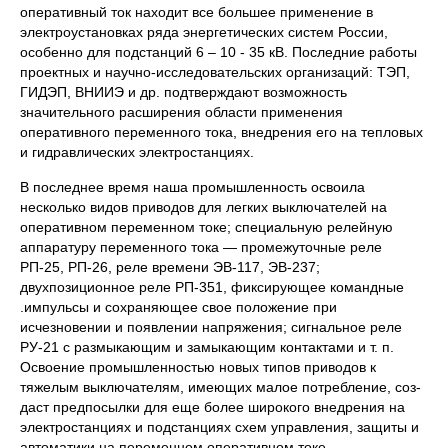
оперативный ток находит все большее применение в
электроустановках ряда энергетических систем России,
особенно для подстанций 6 – 10 - 35 кВ. Последние работы
проектных и научно-исследова­тельских организаций: ТЭП,
ГИДЭП, ВНИИЭ и др. подтверждают воз­можность
значительного расширения области применения
оперативного переменного тока, внедрения его нa тепловых
и гидравлических элек­тростанциях.
В последнее время наша промышленность освоила
несколько видов приводов для легких выключателей на
оперативном переменном токе; специальную релейную
аппаратуру пере­менного тока — промежуточные реле
РП-25, РП-26, реле времени ЭВ-117, ЭВ-237;
двухпозиционное реле РП-351, фиксирующее команд­ные
.импульсы и сохраняющее свое положение при
исчезновении и по­явлении напряжения; сигнальное реле
РУ-21 с размыкающим и замы­кающим контактами и т. п.
Освоение промышленностью новых типов приводов к
тяжелым выключателям, имеющих малое потребление, соз­
даст предпосылки для еще более широкого внедрения на
электростанциях и подстанциях схем управления, защиты и
автоматики на пере­менном оперативном токе.