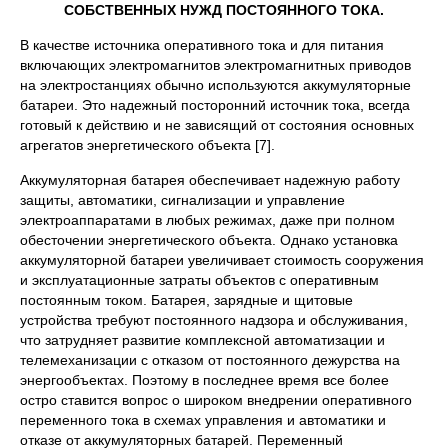
СОБСТВЕННЫХ НУЖД ПОСТОЯННОГО ТОКА.
В качестве источника оперативного тока и для питания
включаю­щих электромагнитов электромагнитных приводов
на электростанциях обычно используются аккумуляторные
батареи. Это надежный посто­ронний источник тока, всегда
готовый к действию и не зависящий от состояния основных
агрегатов энергетического объекта [7].
Аккумуляторная батарея обеспечивает надежную работу
защиты, автоматики, сигнализации и управление
электроаппаратами в любых режимах, даже при полном
обесточении энергетического объекта. Одна­ко установка
аккумуляторной батареи увеличивает стоимость сооруже­ния
и эксплуатационные затраты объектов с оперативным
постоянным током. Батарея, зарядные и щитовые
устройства требуют постоянного надзора и обслуживания,
что затрудняет развитие комплексной автома­тизации и
телемеханизации с отказом от постоянного дежурства на
энер­гообъектах. Поэтому в последнее время все более
остро ставится вопрос о широком внедрении оперативного
переменного тока в схемах управ­ления и автоматики и
отказе от аккумуляторных батарей. Переменный