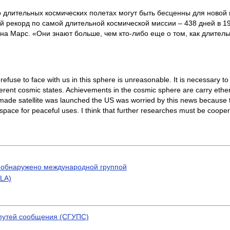
о длительных космических полетах могут быть бесценны для новой
 рекорд по самой длительной космической миссии – 438 дней в 1
на Марс. «Они знают больше, чем кто-либо еще о том, как длитель
refuse to face with us in this sphere is unreasonable. It is necessary t
ent cosmic states. Achievements in the cosmic sphere are carry ether po
-made satellite was launched the US was worried by this news because 
g space for peaceful uses. I think that further researches must be coope
 обнаружено международной группой
SLA)
 путей сообщения (СГУПС)