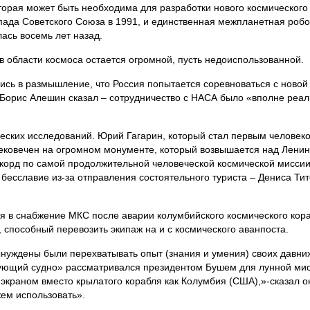
торая может быть необходима для разработки нового космического
пада Советского Союза в 1991, и единственная межпланетная роб
лась восемь лет назад.
 в области космоса остается огромной, пусть недоиспользованной.
сь в размышление, что Россия попытается соревноваться с новой
Борис Алешин сказал – сотрудничество с НАСА было «вполне реа
еских исследований. Юрий Гагарин, который стал первым человеко
увековечен на огромном монументе, который возвышается над Ленин
екорд по самой продолжительной человеческой космической миссии
 бесславие из-за отправления состоятельного туриста – Дениса Т
ебя в снабжение МКС после аварии колумбийского космического кор
 способный перевозить экипаж на и с космического аванпоста.
нуждены были перехватывать опыт (знания и умения) своих давни
дующий судно» рассматривался президентом Бушем для лунной мис
экраном вместо крылатого корабля как Колумбия (США),»-сказал он
жем использовать».