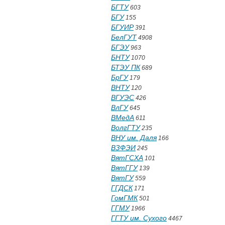
БГТУ
603
БГУ
155
БГУИР
391
БелГУТ
4908
БГЭУ
963
БНТУ
1070
БТЭУ ПК
689
БрГУ
179
ВНТУ
120
ВГУЭС
426
ВлГУ
645
ВМедА
611
ВолгГТУ
235
ВНУ им. Даля
166
ВЗФЭИ
245
ВятГСХА
101
ВятГГУ
139
ВятГУ
559
ГГДСК
171
ГомГМК
501
ГГМУ
1966
ГГТУ им. Сухого
4467