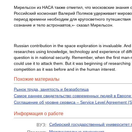
Мирельсон из НАСА также отметил, что московские знания 
Российский космонавт Валерий Поляков удерживает мировой
период времени необходим для кругосветного путешествия 
сознание и тело астронавтов,»- сказал Мирельсон.
Russian contribution in the space exploration is invaluable. And 
researches using knowledge, technology and experience of differ
question is in national security. Remember, when the first man
could use it to attack them. But it was beginning of researchin
competition as it was before and in the human interest.
Похожие материалы
Рынок труда, занятость и безработица
Самое раннее свидетельство современных людей в Европе
Соглашение об уровне сервиса – Service Level Agreement (
Информация о работе
Сибирский государственный университет
ВУЗ:
Международные отношения