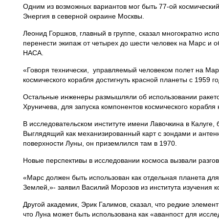
Одним из возможных вариантов мог быть 77-ой космически
Энергия в северной окраине Москвы.
Леонид Горшков, главный в группе, сказал многократно ис
перенести экипаж от четырех до шести человек на Марс и о
НАСА.
«Говоря технически, управляемый человеком полет на Мар
космического корабля достигнуть красной планеты с 1959 го
Остальные инженеры размышляли об использовании ракет
Хруничева, для запуска компонентов космического корабля 
В исследовательском институте имени Лавочкина в Калуге, 
Выглядящий как механизированный карт с зондами и анте
поверхности Луны, он приземлился там в 1970.
Новые перспективы в исследовании космоса вызвали разгов
«Марс должен быть использован как отдельная планета для
Землей,»- заявил Василий Морозов из института изучения к
Другой академик, Эрик Галимов, сказал, что редкие элемент
что Луна может быть использована как «аванпост для иссле