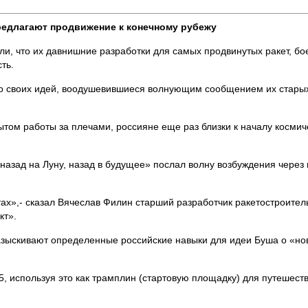
редлагают продвижение к конечному рубежу
и, что их давнишние разработки для самых продвинутых ракет, бое
ть.
со своих идей, воодушевившиеся волнующим сообщением их старых
м работы за плечами, россияне еще раз близки к началу космическ
зад на Луну, назад в будущее» послал волну возбуждения через ц
ах»,- сказал Вячеслав Филин старший разработчик ракетостроител
кт».
азыскивают определенные российские навыки для идеи Буша о «но
5, используя это как трамплин (стартовую площадку) для путешест