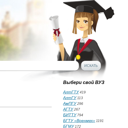
Выбери свой ВУЗ
АлтГТУ
419
АлтГУ
113
АмПГУ
296
АГТУ
267
БИТТУ
794
БГТУ «Военмех»
1191
БГМУ
172