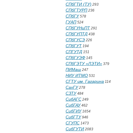
СПбГТИ (ТУ)
293
СПбГТУРП
236
СПбГУ
578
ГУАП
524
СПбГУНиПТ
291
СПбГУПТД
438
СПбГУСЭ
226
СПбГУТ
194
СПГУТД
151
СПбГУЭФ
145
СПбГЭТУ «ЛЭТИ»
379
ПИМаш
247
НИУ ИТМО
531
СГТУ им. Гагарина
114
СахГУ
278
СЗТУ
484
СибАГС
249
СибГАУ
462
СибГИУ
1654
СибГТУ
946
СГУПС
1473
СибГУТИ
2083