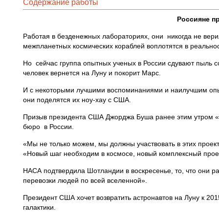
Содержание работы
Россияне п
Работая в безденежных лабораториях, они никогда не верил
межпланетных космических кораблей воплотятся в реальнос
Но сейчас группа опытных ученых в России сдувают пыль 
человек вернется на Луну и покорит Марс.
И с некоторыми лучшими воспоминаниями и наилучшим опыто
они поделятся их ноу-хау с США.
Призыв президента США Джорджа Буша ранее этим утром «на
бюро в России.
«Мы не только можем, мы должны участвовать в этих проект
«Новый шаг необходим в космосе, новый комплексный прое
НАСА подтвердила Шотландии в воскресенье, то, что они р
перевозки людей по всей вселенной».
Президент США хочет возвратить астронавтов на Луну к 201
галактики.