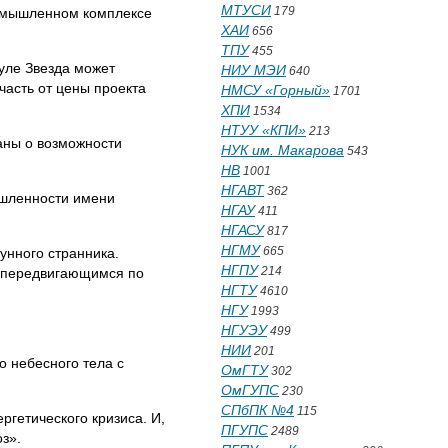
МТУСИ
179
ромышленном комплексе
ХАИ
656
ТПУ
455
уле Звезда может
НИУ МЭИ
640
часть от цены проекта
НМСУ «Горный»
1701
ХПИ
1534
НТУУ «КПИ»
213
аны о возможности
НУК им. Макарова
543
НВ
1001
НГАВТ
362
ышленности имени
НГАУ
411
НГАСУ
817
НГМУ
665
унного странника.
НГПУ
214
, передвигающимся по
НГТУ
4610
НГУ
1993
НГУЭУ
499
НИИ
201
о небесного тела с
ОмГТУ
302
ОмГУПС
230
СПбПК №4
115
ргетического кризиса. И,
ПГУПС
2489
з».