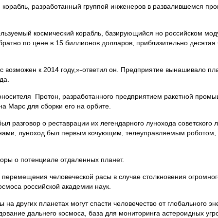
й корабль, разработанный группой инженеров в развалившемся п
пользуемый космический корабль, базирующийся но российском мод
братно по цене в 15 биллионов долларов, приблизительно десятая 
с возможен к 2014 году,»-ответил он. Предприятие вынашивало пл
да.
оносителя Протон, разработанного предприятием ракетной пром
на Марс для сборки его на орбите.
был разговор о реставрации их легендарного лунохода советского л
ннами, луноход был первым кочующим, телеуправляемым роботом
оры о потенциале отдаленных планет.
 перемещения человеческой расы в случае столкновения огромног
осмоса российской академии наук.
ы на других планетах могут спасти человечество от глобального эне
дование дальнего космоса, база для мониторинга астероидных угро