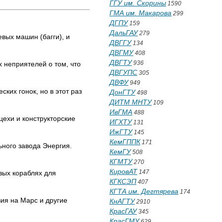
ГГУ им. Скорины
1590
ГМА им. Макарова
299
ДГПУ
159
ДальГАУ
279
вых машин (багги), и
ДВГГУ
134
ДВГМУ
408
ДВГТУ
936
 неприятелей о том, что
ДВГУПС
305
ДВФУ
949
их гонок, но в этот раз
ДонГТУ
498
ДИТМ МНТУ
109
ИвГМА
488
ехи и конструкторские
ИГХТУ
131
ИжГТУ
145
КемГППК
171
ьного завода Энергия.
КемГУ
508
КГМТУ
270
КировАТ
147
вых кораблях для
КГКСЭП
407
КГТА им. Дегтярева
174
вия на Марс и другие
КнАГТУ
2910
КрасГАУ
345
КрасГМУ
629