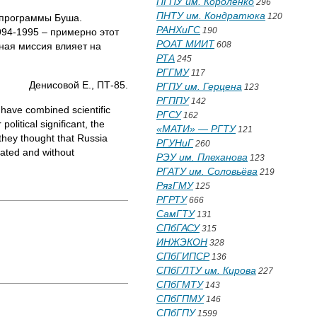
ПГПУ им. Короленко
296
ПНТУ им. Кондратюка
120
 программы Буша.
РАНХиГС
190
994-1995 – примерно этот
РОАТ МИИТ
608
ная миссия влияет на
РТА
245
РГГМУ
117
Денисовой Е., ПТ-85.
РГПУ им. Герцена
123
РГППУ
142
o have combined scientific
РГСУ
162
litical significant, the
«МАТИ» — РГТУ
121
they thought that Russia
РГУНиГ
260
rated and without
РЭУ им. Плеханова
123
РГАТУ им. Соловьёва
219
РязГМУ
125
РГРТУ
666
СамГТУ
131
СПбГАСУ
315
ИНЖЭКОН
328
СПбГИПСР
136
СПбГЛТУ им. Кирова
227
СПбГМТУ
143
СПбГПМУ
146
СПбГПУ
1599