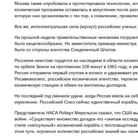
Москва также опробовала и протестировала технологию, ко
космическая программа оставалась в запустении после рас
которую они организовали с тех пор, к сожалению, провали
Все же, интеллектуальная сила (мускул) российских ученых
На прошлой неделе правительственные чиновники погрузили
было нецелесообразно. Но заместитель премьер-министра 
было со стороны агентства Соединенный Штатов.
Россияне неистово гордятся их наследием в области космич
по орбите Земли на протяжении 108 минут в 1961 году, и 
Россия отправила первый спутник в космос и удерживает р
Росавиакосмос, российское космическое агентство, терпели
космическую станцию в обмен на миллионы долларов.
Но последний год сменили удачи, когда Россия взяла на с
изумлению. Российский Союз сейчас единственный корабль,
Представитель НАСА Роберт Мирельсон сказал, что США вы
войне. «Существует множество догадок что «экипаж иссле
стиле «капсульный» космический корабль с теплозащитным 
этом пути, огромное количество российских знаний мы смо