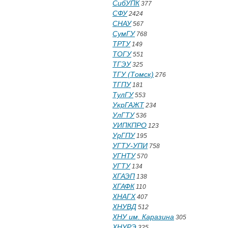
СибУПК
377
СФУ
2424
СНАУ
567
СумГУ
768
ТРТУ
149
ТОГУ
551
ТГЭУ
325
ТГУ (Томск)
276
ТГПУ
181
ТулГУ
553
УкрГАЖТ
234
УлГТУ
536
УИПКПРО
123
УрГПУ
195
УГТУ-УПИ
758
УГНТУ
570
УГТУ
134
ХГАЭП
138
ХГАФК
110
ХНАГХ
407
ХНУВД
512
ХНУ им. Каразина
305
ХНУРЭ
325