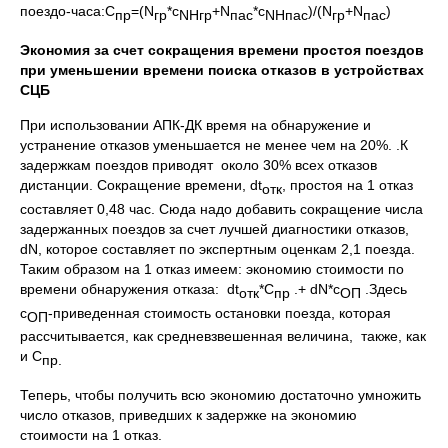
поездо-часа:С
=(N
*с
+N
*с
)/(N
+N
)
пр
гр
NHгр
пас
NHпас
гр
пас
Экономия за счет сокращения времени простоя поездов
при уменьшении времени поиска отказов в устройствах
СЦБ
При использовании АПК-ДК время на обнаружение и
устранение отказов уменьшается не менее чем на 20%. .К
задержкам поездов приводят около 30% всех отказов
дистанции. Сокращение времени, dt
, простоя на 1 отказ
отк
составляет 0,48 час. Сюда надо добавить сокращение числа
задержанных поездов за счет лучшей диагностики отказов,
dN, которое составляет по экспертным оценкам 2,1 поезда.
Таким образом на 1 отказ имеем: экономию стоимости по
времени обнаружения отказа: dt
*С
.+ dN*с
.Здесь
отк
пр
ОП
с
-приведенная стоимость остановки поезда, которая
ОП
рассчитывается, как средневзвешенная величина, также, как
и С
пр.
Теперь, чтобы получить всю экономию достаточно умножить
число отказов, приведших к задержке на экономию
стоимости на 1 отказ.