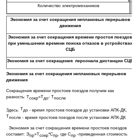
Количество электромехаников
Экономия за счет сокращения неплановых перерывов
движения
Экономия за счет сокращения времени простоя поездов
при уменьшении времени поиска отказов в устройствах
СЦБ
2
Экономия за счет сокращения персонала дистанции СЦБ
Экономия за счет сокращения неплановых перерывов
движения
Сокращение времени простоев поездов получим как
разность: Т
=Т
- Т
сокр
до
после
Т
Здесь:
до - время простоев поездов до установки АПК-ДК,
Т
после - время простоев поездов после установки АПК-ДК
Экономия за счет сокращения времени простоев поездов
составит: Э
=Т
*С
, где С
-приведенная стоимость
пр
сокр
пр
пр