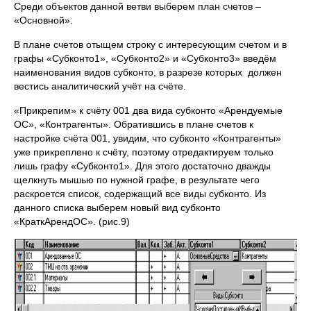
Среди объектов данной ветви выберем план счетов –
«Основной».
В плане счетов отыщем строку с интересующим счетом и в
графы «Субконто1», «Субконто2» и «Субконто3» введём
наименования видов субконто, в разрезе которых должен
вестись аналитический учёт на счёте.
«Прикрепим» к счёту 001 два вида субконто «Арендуемые
ОС», «Контрагенты». Обратившись в плане счетов к
настройке счёта 001, увидим, что субконто «Контрагенты»
уже прикреплено к счёту, поэтому отредактируем только
лишь графу «Субконто1». Для этого достаточно дважды
щелкнуть мышью по нужной графе, в результате чего
раскроется список, содержащий все виды субконто. Из
данного списка выберем новый вид субконто
«КраткАрендОС». (рис.9)