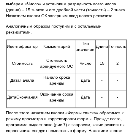
выберем «Число» и установим разрядность всего числа
(длина) – 15 знаков и его дробной части (точность) – 2 знака.
Нажатием кнопки ОК завершим ввод нового реквизита.
Аналогичным образом поступим и с остальными
реквизитами.
Тип
Идентификатор
Комментарий
Длина
Точность
значения
Стоимость
Стоимость
Число
15
2
арендуемого ОС
Начало срока
ДатаНачала
Дата
-
-
аренды
Окончание срока
ДатаОкончания
Дата
-
-
аренды
После этого нажатием кнопки «Формы списка» обратимся к
режиму просмотра и корректировки формы. Прежде всего,
программа выдаст окно (рис.7) с запросом, какие реквизиты
справочника следует поместить в форму. Нажатием кнопки