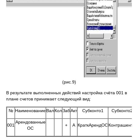
(рис.9)
В результате выполненных действий настройка счёта 001 в
плане счетов принимает следующий вид:
№
Наименование
Вал
Кол
Заб
Акт
Субконто1
Субконто2
Арендованные
001
+
А
КраткАрендОС
Контрашенты
ОС