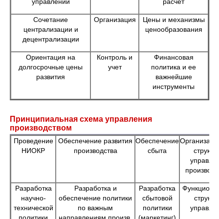
управлении
расчет
Сочетание
Организация
Цены и механизмы
централизации и
ценообразования
децентрализации
Ориентация на
Контроль и
Финансовая
долгосрочные цены
учет
политика и ее
развития
важнейшие
инструменты
Принципиальная схема управления
производством
Проведение
Обеспечение развития
Обеспечение
Организаци
НИОКР
производства
сбыта
структу
управле
производс
Разработка
Разработка и
Разработка
Функциона
научно-
обеспечение политики
сбытовой
структу
технической
по важным
политики
управле
политики
направлениям произв.
(маркетинг)