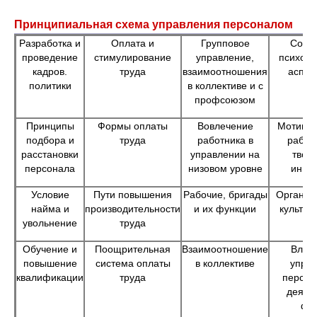
Принципиальная схема управления персоналом
Разработка и
Оплата и
Групповое
Соци
проведение
стимулирование
управление,
психоло
кадров.
труда
взаимоотношения
аспек
политики
в коллективе и с
профсоюзом
Принципы
Формы оплаты
Вовлечение
Мотивац
подбора и
труда
работника в
работ
расстановки
управлении на
твор
персонала
низовом уровне
иниц
Условие
Пути повышения
Рабочие, бригады
Организ
найма и
производительности
и их функции
культу
увольнение
труда
Обучение и
Поощрительная
Взаимоотношение
Влия
повышение
система оплаты
в коллективе
упра
квалификации
труда
персон
деяте
фи