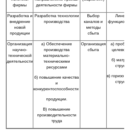
фирмы
деятельности фирмы
Разработка и
Разработка технологии
Выбор
Линейн
внедрение
производства
каналов и
функциона
новой
методы
продукции
сбыта
Организация
а) Обеспечение
Организация
а) пробле
научно-
производства
сбыта
целевое 
технической
материально-
б) матри
деятельности
техническими
структу
ресурсами
в) горизонт
б) повышение качества
структу
и
конкурентоспособности
продукции.
В) повышение
производительности
труда