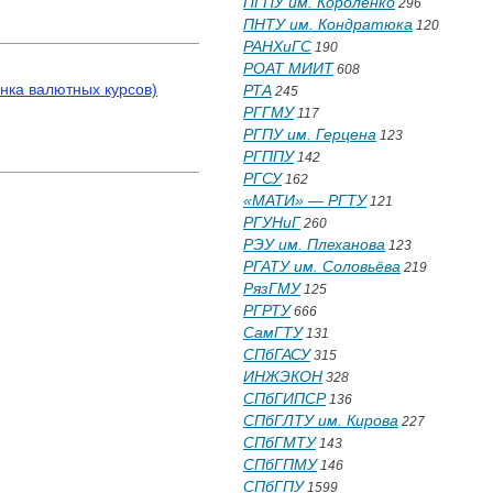
ПГПУ им. Короленко
296
ПНТУ им. Кондратюка
120
РАНХиГС
190
РОАТ МИИТ
608
нка валютных курсов)
РТА
245
РГГМУ
117
РГПУ им. Герцена
123
РГППУ
142
РГСУ
162
«МАТИ» — РГТУ
121
РГУНиГ
260
РЭУ им. Плеханова
123
РГАТУ им. Соловьёва
219
РязГМУ
125
РГРТУ
666
СамГТУ
131
СПбГАСУ
315
ИНЖЭКОН
328
СПбГИПСР
136
СПбГЛТУ им. Кирова
227
СПбГМТУ
143
СПбГПМУ
146
СПбГПУ
1599