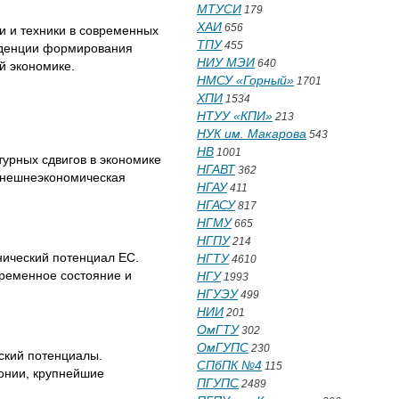
МТУСИ
179
ХАИ
656
и и техники в современных
ТПУ
455
енденции формирования
НИУ МЭИ
640
й экономике.
НМСУ «Горный»
1701
ХПИ
1534
НТУУ «КПИ»
213
НУК им. Макарова
543
НВ
1001
турных сдвигов в экономике
НГАВТ
362
Внешнеэкономическая
НГАУ
411
НГАСУ
817
НГМУ
665
НГПУ
214
нический потенциал ЕС.
НГТУ
4610
временное состояние и
НГУ
1993
НГУЭУ
499
НИИ
201
ОмГТУ
302
ОмГУПС
230
ский потенциалы.
СПбПК №4
115
онии, крупнейшие
ПГУПС
2489