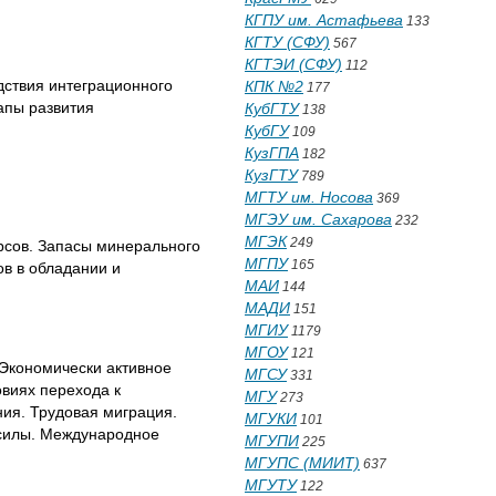
КГПУ им. Астафьева
133
КГТУ (СФУ)
567
КГТЭИ (СФУ)
112
дствия интеграционного
КПК №2
177
апы развития
КубГТУ
138
КубГУ
109
КузГПА
182
КузГТУ
789
МГТУ им. Носова
369
МГЭУ им. Сахарова
232
МГЭК
249
рсов. Запасы минерального
МГПУ
165
ов в обладании и
МАИ
144
МАДИ
151
МГИУ
1179
МГОУ
121
 Экономически активное
МГСУ
331
овиях перехода к
МГУ
273
ия. Трудовая миграция.
МГУКИ
101
 силы. Международное
МГУПИ
225
МГУПС (МИИТ)
637
МГУТУ
122