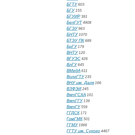
БГТУ
603
БГУ
155
БГУИР
391
БелГУТ
4908
БГЭУ
963
БНТУ
1070
БТЭУ ПК
689
БрГУ
179
ВНТУ
120
ВГУЭС
426
ВлГУ
645
ВМедА
611
ВолгГТУ
235
ВНУ им. Даля
166
ВЗФЭИ
245
ВятГСХА
101
ВятГГУ
139
ВятГУ
559
ГГДСК
171
ГомГМК
501
ГГМУ
1966
ГГТУ им. Сухого
4467