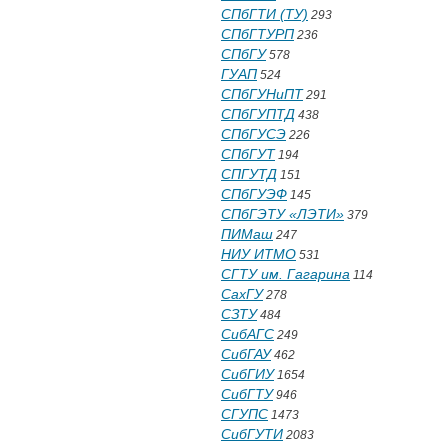
СПбГТИ (ТУ)
293
СПбГТУРП
236
СПбГУ
578
ГУАП
524
СПбГУНиПТ
291
СПбГУПТД
438
СПбГУСЭ
226
СПбГУТ
194
СПГУТД
151
СПбГУЭФ
145
СПбГЭТУ «ЛЭТИ»
379
ПИМаш
247
НИУ ИТМО
531
СГТУ им. Гагарина
114
СахГУ
278
СЗТУ
484
СибАГС
249
СибГАУ
462
СибГИУ
1654
СибГТУ
946
СГУПС
1473
СибГУТИ
2083