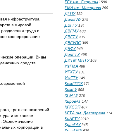
ГГУ им. Скорины
1590
ГМА им. Макарова
299
ДГПУ
159
вая инфраструктура.
ДальГАУ
279
арств в мировой
ДВГГУ
134
 разделения труда и
ДВГМУ
408
кое кооперирование.
ДВГТУ
936
ДВГУПС
305
ДВФУ
949
ДонГТУ
498
ческие операции. Виды
ДИТМ МНТУ
109
денежных средств.
ИвГМА
488
ИГХТУ
131
ИжГТУ
145
 современной
КемГППК
171
КемГУ
508
КГМТУ
270
КировАТ
147
КГКСЭП
407
ого, третьего поколений
КГТА им. Дегтярева
174
ктура и механизм
КнАГТУ
2910
. Экономические
КрасГАУ
345
нальных корпораций в
КрасГМУ
629