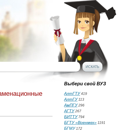
Выбери свой ВУЗ
заменационные
АлтГТУ
419
АлтГУ
113
АмПГУ
296
АГТУ
267
БИТТУ
794
БГТУ «Военмех»
1191
БГМУ
172