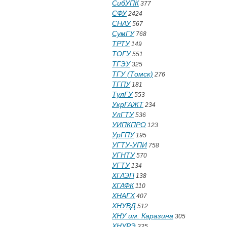
СибУПК
377
СФУ
2424
СНАУ
567
СумГУ
768
ТРТУ
149
ТОГУ
551
ТГЭУ
325
ТГУ (Томск)
276
ТГПУ
181
ТулГУ
553
УкрГАЖТ
234
УлГТУ
536
УИПКПРО
123
УрГПУ
195
УГТУ-УПИ
758
УГНТУ
570
УГТУ
134
ХГАЭП
138
ХГАФК
110
ХНАГХ
407
ХНУВД
512
ХНУ им. Каразина
305
ХНУРЭ
325