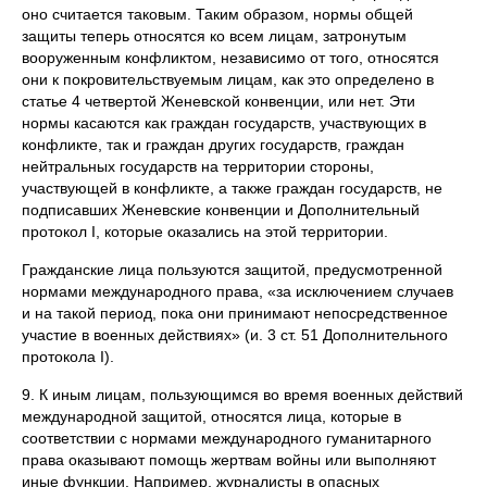
оно считается таковым. Таким образом, нормы общей
защиты теперь относятся ко всем лицам, затронутым
вооруженным конфликтом, независимо от того, относятся
они к по­кровительствуемым лицам, как это определено в
статье 4 четвертой Женевской конвенции, или нет. Эти
нормы касаются как граждан государств, участвующих в
конфликте, так и граждан других государств, граждан
нейтральных государств на территории стороны,
участвующей в конфликте, а также граждан государств, не
подписавших Женевские конвенции и Дополнительный
протокол I, которые оказались на этой территории.
Гражданские лица пользуются защитой, предусмотренной
нормами между­народного права, «за исключением случаев
и на такой период, пока они прини­мают непосредственное
участие в военных действиях» (и. 3 ст. 51 Дополнитель­ного
протокола I).
9. К иным лицам, пользующимся во время военных действий
международной защитой, относятся лица, которые в
соответствии с нормами международного гуманитарного
права оказывают помощь жертвам войны или выполняют
иные функции. Например, журналисты в опасных