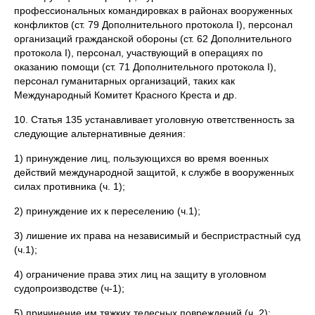
профессиональных командировках в районах вооруженных
конфликтов (ст. 79 Дополнительного протокола I), персо­нал
организаций гражданской обороны (ст. 62 Дополнительного
протокола I), персонал, участвующий в операциях по
оказанию помощи (ст. 71 Дополнительно­го протокола I),
персонал гуманитарных организаций, таких как
Международный Комитет Красного Креста и др.
10. Статья 135 устанавливает уголовную ответственность за
следующие аль­тернативные деяния:
1) принуждение лиц, пользующихся во время военных
действий междуна­родной защитой, к службе в вооруженных
силах противника (ч. 1);
2) принуждение их к переселению (ч.1);
3) лишение их права на независимый и беспристрастный суд
(ч.1);
4) ограничение права этих лиц на защиту в уголовном
судопроизводстве (ч-1);
5) причинение им тяжких телесных повреждений (ч. 2);