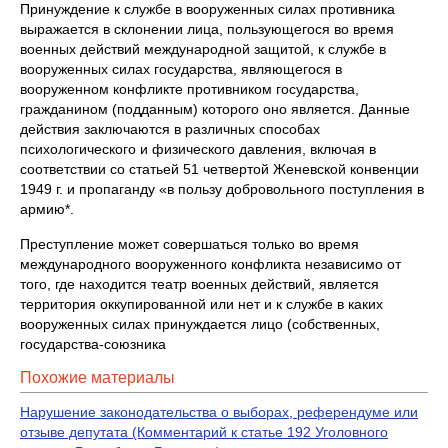
Принуждение к службе в вооруженных силах противника
выражается в скло­нении лица, пользующегося во время
военных действий международной защи­той, к службе в
вооруженных силах государства, являющегося в
вооруженном конфликте противником государства,
гражданином (подданным) которого оно является. Данные
действия заключаются в различных способах
психологическо­го и физического давления, включая в
соответствии со статьей 51 четвертой Же­невской конвенции
1949 г. и пропаганду «в пользу добровольного поступления в
армию*.
Преступление может совершаться только во время
международного воору­женного конфликта независимо от
того, где находится театр военных действий, является
территория оккупированной или нет и к службе в каких
вооруженных силах принуждается лицо (собственных,
государства-союзника
Похожие материалы
Нарушение законодательства о выборах, референдуме или
отзыве депутата (Комментарий к статье 192 Уголовного