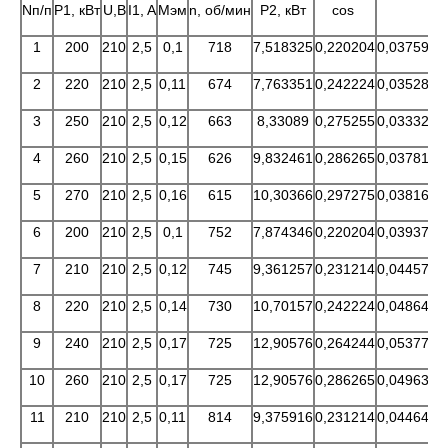
Nп/п
Р1, кВт
U,B
I1, A
Мэм
n, об/мин
Р2, кВт
cos
1
200
210
2,5
0,1
718
7,518325
0,220204
0,037592
0
2
220
210
2,5
0,11
674
7,763351
0,242224
0,035288
0
3
250
210
2,5
0,12
663
8,33089
0,275255
0,033324
0
4
260
210
2,5
0,15
626
9,832461
0,286265
0,037817
0
5
270
210
2,5
0,16
615
10,30366
0,297275
0,038162
0
6
200
210
2,5
0,1
752
7,874346
0,220204
0,039372
0
7
210
210
2,5
0,12
745
9,361257
0,231214
0,044577
0
8
220
210
2,5
0,14
730
10,70157
0,242224
0,048644
9
240
210
2,5
0,17
725
12,90576
0,264244
0,053774
0
10
260
210
2,5
0,17
725
12,90576
0,286265
0,049638
0
11
210
210
2,5
0,11
814
9,375916
0,231214
0,044647
0