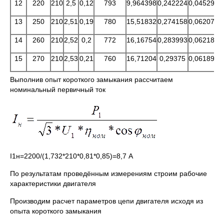
12
220
210
2,5
0,12
793
9,964398
0,242224
0,045293
0
13
250
210
2,51
0,19
780
15,51832
0,274158
0,062073
14
260
210
2,52
0,2
772
16,16754
0,283993
0,062183
0
15
270
210
2,53
0,21
760
16,71204
0,29375
0,061896
Выполнив опыт короткого замыкания рассчитаем
номинальный первичный ток
I1н=2200/(1,732*210*0,81*0,85)=8,7 А
По результатам проведённым измерениям строим рабочие
характеристики двигателя
Производим расчет параметров цепи двигателя исходя из
опыта короткого замыкания