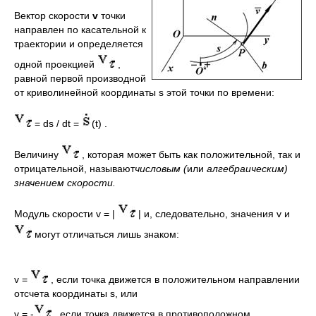
Вектор скорости
v
точки
направлен по касательной к
траектории и определяется
одной проекцией
,
равной первой производной
от криволинейной координаты s этой точки по времени:
= ds / dt =
(t) .
Величину
, которая может быть как положительной, так и
отрицательной, называют
числовым (
или
алгебраическим)
значением скорости.
Модуль скорости v = |
| и, следовательно, значения v и
могут отличаться лишь знаком:
v =
, если точка движется в положительном направлении
отсчета координаты s, или
v = -
, если точка движется в противоположном