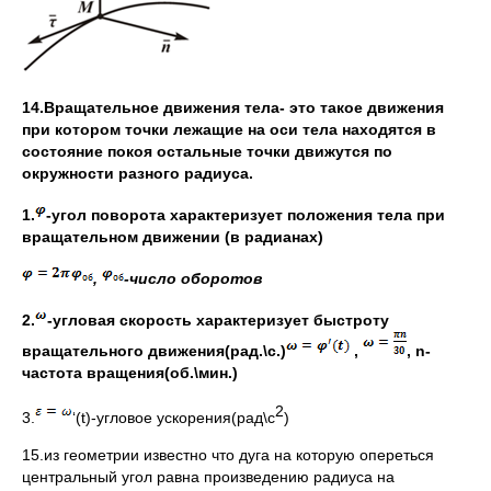
14.Вращательное движения тела- это такое движения
при котором точки лежащие на оси тела находятся в
состояние покоя остальные точки движутся по
окружности разного радиуса.
1.
-угол поворота характеризует положения тела при
вращательном движении (в радианах)
,
-число оборотов
2.
-угловая скорость характеризует быстроту
вращательного движения(рад.\с.)
,
,
n
-
частота вращения(об.\мин.)
2
3.
‘(t)-угловое ускорения(рад\с
)
15.из геометрии известно что дуга на которую опереться
центральный угол равна произведению радиуса на