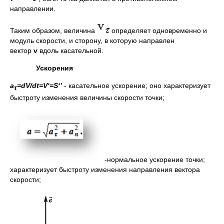
направлении.
Таким образом, величина
определяет одновременно и
модуль скорости, и сторону, в которую направлен
вектор
v
вдоль касательной.
Ускорения
a
=dV/dt=
V
‘=
S
‘’
- касательное ускорение; оно характеризует
τ
быстроту изменения величины скорости точки;
-нормальное ускорение точки;
характеризует быстроту изменения направления вектора
скорости;