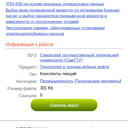
УПН-500 на основе реальных промысловых данных
Выбор вида промывочной жидкости по интервалам бурения;
расчет и выбор параметров промывочной жидкости в
зависимости от геологических условий
Эксплуатация скважин, оборудованных установками
электроцентробежных насосов
Информация о работе
Самарский государственный технический
ВУЗ:
университет (СамГТУ)
Технология и техника добычи нефти
Предмет:
Конспекты лекций
Тип:
(
)
Промышленность
Технические предметы
Категория:
301 Kb
Размер файла:
0
Скачали:
Скачать файл