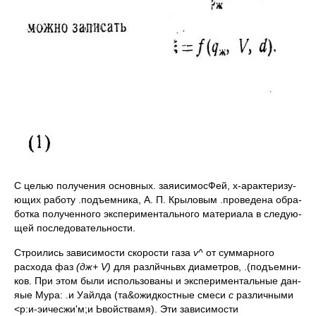
С целью получения основных. заяисимосФей, х-арактеризу-
ющих работу .подъемника, А. П. Крыловым .проведена обра­
ботка полученного экспериментального материала в следую­
щей последовательности.
Строились зависимости скорости газа
v
^
от суммарного
расхода фаз
(дж+ V)
для разлйчньвх диаметров, .(подъемни­
ков. При этом были использованы и экспериментальные дан-
яые Мура: .и Уайлда (та&ожидкостные смеси
с
различными
<р:и-эичесжи'м;и Ьвойствамя). Эти зависимости