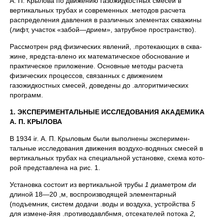
А. П. Крылова по движению газожидкостных смесей в
вертикальных трубах и современных .методов расчета
распре­деления давления в различных элементах скважины
(лифт, участок «забой—дрием», затрубное пространство).
Рассмотрен ряд физических явлений, .протекающих в сква­
жине, яредста-влено их математическое обоснование и
практи­ческое приложение. Основные методы расчета
физических процессов, связанных с движением
газожидкостных смесей, до­ведены до .алгоритмических
программ.
1. ЭКСПЕРИМЕНТАЛЬНЫЕ ИССЛЕДОВАНИЯ АКАДЕМИКА
А. П. КРЫЛОВА
В 1934 ir. А. П. Крыловым были выполнены эксперимен­
тальные исследования движения воздухо-водяных смесей в
вертикальных трубах на специальной установке, схема кото­
рой представлена на рис. 1.
Установка состоит из вертикальной трубы
1
диаметром
d
и
длиной 18—20 ,м, воспроизводящей элементарный
(подъем­ник, систем додачи .воды и воздуха, устройства
5
для измене-йяя .противодавлбнмя, отсекателей потока
2,