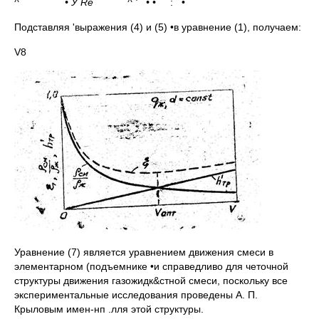
^ • У
Re
^ ' • •
: •
Подставляя 'выражения (4) и (5) •в уравнение (1), полу­чаем:
V8
Уравнение (7) является уравнением движения смеси в
элементарном (подъемнике •и справедливо для четочной
струк­туры движения газожидк&стной смеси, поскольку все
экспе­риментальные исследования проведены А. П.
Крыловым имен-нп .лля этой структуры.