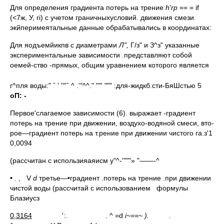
Для определения градиента потерь на трение
h
'
rp
== = if
(<7ж, У, ri) с учетом граничныхусловий. движения смези
экйперимеятальные данные обрабатывались в координатах:
Для яодъемйикпв с диаметрами
Л",
Г/з" и З^з" указанные
экспериментальные зависимости .представляют собой
оемей-ство -прямых, общим уравнением которого является
-
-
г^пля воды:"
' '"'
^ .'"^^." ""' """ :для-жидкб.сти-БяШстью 5
оП: -
Первое'слагаемое зависимости (6). выражает -градиент
потерь на трение при движении, воздухо-водяной смеси, вто­
рое—градиент потерь на т.рение при движении чистого га.з'1
0,0094
(рассчитан с использияаяисм у"^-'"""» "——-^
• . , V
d
третье—•градиент .потерь на трение .при движении
чистой во­ды (рассчитай с использованием формулы
Блазиусз
0,3164
':. . ^ =d
i~==~ ). .