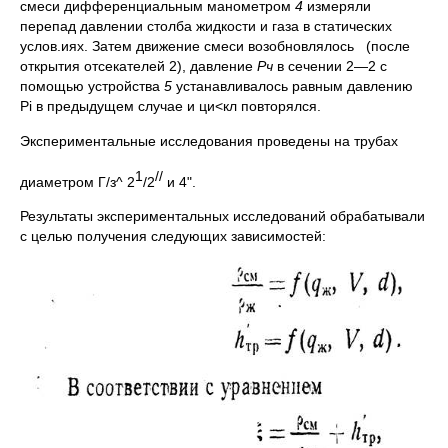
смеси диф­ференциальным манометром
4
измеряли
перепад давлении столба жидкости и газа в статических
услов.иях. Затем дви­жение смеси возобновлялось (после
открытия отсекате­лей 2), давление
Рч
в сечении 2—2 с
помощью устройства
5
устанавливалось равным давлению
Pi в предыдущем случае и ци<кл повторялся.
Экспериментальные исследования проведены на трубах
1
//
диаметром Г/з^ 2
/2
и 4".
Результаты экспериментальных исследований обрабатыва­ли
с целью получения следующих зависимостей: