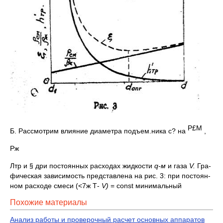
P
£
M
Б. Рассмотрим влияние диаметра подъем.ника с? на
,
Рж
Лтр и § дри постоянных расходах жидкости
q-м
и газа
V.
Гра­
фическая зависимость представлена на рис. 3: при постоян­
ном расходе смеси (<7ж Т-
V)
= const минимальный
Похожие материалы
Анализ работы и проверочный расчет основных аппаратов