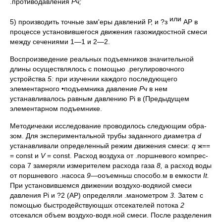
.противодавления
Рч;
или
5) производить точные зам'еры давлений Р, и ?з
АР в
процессе установившегося движения газожидкостной смеси
между сечениями 1—1 и 2—2.
Воспроизведение реальных подъемников значительной
длины осуществлялось с помощью .регулировочного
устройст­ва
5:
при изучении каждого последующего
элементарного •подъемника давление
Рч
в нем
устанавливалось равным дав­лению Pi в (Предыдущем
элементарном подъемнике.
Методичеаки исследование проводилось следующим обра­
зом. Для экспериментальной трубы заданного диаметра
d
устанавливали определенный режим движения смеси:
q
ж==
= const и
V
= const. Расход воздуха от .поршневого компрес­
сора 7 замеряли измерителем расхода газа
8,
а расход воды
от поршневого .насоса
9—
ооъемньш способо.м в емкости
It
.
При установившемся движении воздухо-водяиой смеси
давле­ния Pi и ?2 (АР) определяли .манометром
3.
Затем с
помо­щью быстродействующшх отсекателей потока
2
отсекался объем воздухо-водя.ной смеси. После разделения