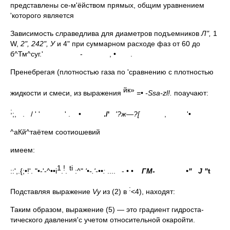
представлены се-м'ёйством прямых, общим уравнением
'которого является
Зависимость слраведлива для диаметров подъемников
Л",
1
W,
2", 242", У
и 4" при суммарном расходе фаз от 60 до
б^Тм^суг.' - , • .
Пренебрегая (плотностью газа по 'сравнению с плотностью
йк»
жидкости и смеси, из выражения
=• -
Ssa
-
zl
!.
поаучают:
;
;, . / ' ' ' . •
./'
'?ж—?[
, '•
^аКй^таётем соотиошевий
имеем:
1
!
ti
::',.{;•!'. "•-'-^••i
.
.
:^"
'•-.'-••:
.... - • •
ГМ- •"
J
"
t
:
Подставляя выражение
Vy
из (2) в
<4), находят:
Таким образом, выражение (5) — это градиент гидроста­
тического давления'с учетом относительной окаройти.