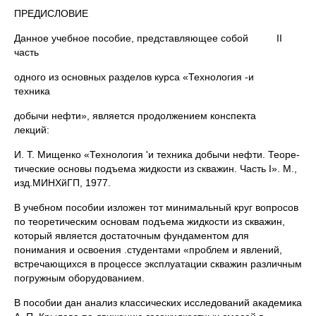
ПРЕДИСЛОВИЕ
Данное учебное пособие, представляющее собой II
часть
одного из основных разделов курса «Технология -и
техника
добычи нефти», является продолжением конспекта
лекций:
И. Т. Мищенко «Технология 'и техника добычи нефти. Теоре­
тические основы подъема жидкости из скважин. Часть I». М.,
изд.МИНХйГП, 1977.
В учебном пособии изложен тот минимальный круг вопро­сов
по теоретическим основам подъема жидкости из скважин,
который является достаточным фундаментом для
понимания и освоения .студентами «проблем и явлений,
встречающихся в процессе эксплуатации скважин различным
погружным обо­рудованием.
В пособии дан анализ классических исследований акаде­мика