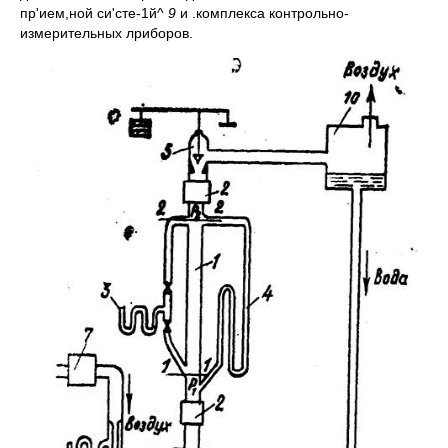
пр'ием,ной си'сте-1й^
9
и .комплекса контрольно-
измерительных лриборов.