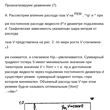
Проанализируем уравнение (7).
P
£
M
А. Рассмотрим влияние расхода газа
V
на
, ^тр' и ^ при
рж постоянном расходе жидкости
д^л
диаметре подъемника
d
.
Графическая зависимость указаяньвх шара.метрав от
расхода
газа
V
представлена на рис. 2: по мере роста
V
слагаемое-
1
^
рж снижается, а слагаемое
h
\
p
—
увеличивается. Суммарный
гра­диент потерь S имеет минимальное значение при
'некотором значении
V
= Уопт » т. е. пр,и достоянном
расходе жидкости через подъемник постояниото диаметра
d
существует режим. суммарный градиент потерь «при
котором минимален. Объем­ный расход газа
V
при этом
режиме буд«м называть опти­мальным (Vom)'
..-«йв»^