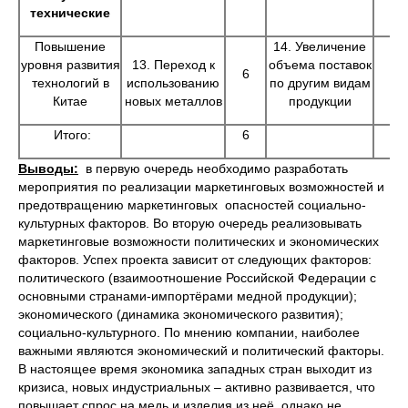
технические
Повышение
14. Увеличение
уровня развития
13. Переход к
объема поставок
6
6
технологий в
использованию
по другим видам
Китае
новых металлов
продукции
Итого:
6
6
Выводы:
в первую очередь необходимо разработать
мероприятия по реализации маркетинговых возможностей и
предотвращению маркетинговых опасностей социально-
культурных факторов. Во вторую очередь реализовывать
маркетинговые возможности политических и экономических
факторов. Успех проекта зависит от следующих факторов:
политического (взаимоотношение Российской Федерации с
основными странами-импортёрами медной продукции);
экономического (динамика экономического развития);
социально-культурного. По мнению компании, наиболее
важными являются экономический и политический факторы.
В настоящее время экономика западных стран выходит из
кризиса, новых индустриальных – активно развивается, что
повышает спрос на медь и изделия из неё, однако не