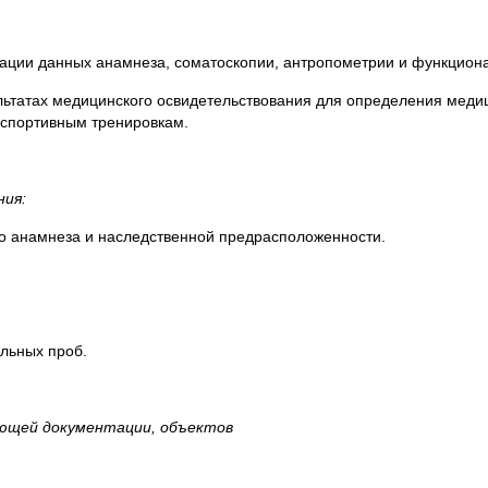
тации данных анамнеза, соматоскопии, антропометрии и функцион
льтатах медицинского освидетельствования для определения меди
к спортивным тренировкам.
ния:
го анамнеза и наследственной предрасположенности.
льных проб.
ующей документации, объектов