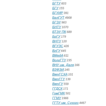
БГТУ
603
БГУ
155
БГУИР
391
БелГУТ
4908
БГЭУ
963
БНТУ
1070
БТЭУ ПК
689
БрГУ
179
ВНТУ
120
ВГУЭС
426
ВлГУ
645
ВМедА
611
ВолгГТУ
235
ВНУ им. Даля
166
ВЗФЭИ
245
ВятГСХА
101
ВятГГУ
139
ВятГУ
559
ГГДСК
171
ГомГМК
501
ГГМУ
1966
ГГТУ им. Сухого
4467