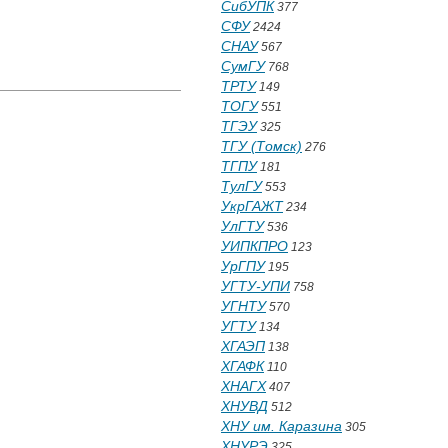
СибУПК
377
СФУ
2424
СНАУ
567
СумГУ
768
ТРТУ
149
ТОГУ
551
ТГЭУ
325
ТГУ (Томск)
276
ТГПУ
181
ТулГУ
553
УкрГАЖТ
234
УлГТУ
536
УИПКПРО
123
УрГПУ
195
УГТУ-УПИ
758
УГНТУ
570
УГТУ
134
ХГАЭП
138
ХГАФК
110
ХНАГХ
407
ХНУВД
512
ХНУ им. Каразина
305
ХНУРЭ
325