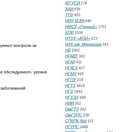
МТУСИ
179
ХАИ
656
ТПУ
455
НИУ МЭИ
640
НМСУ «Горный»
1701
ХПИ
1534
НТУУ «КПИ»
213
НУК им. Макарова
543
румент контроля за
НВ
1001
НГАВТ
362
НГАУ
411
НГАСУ
817
я обследуемого, уровня
НГМУ
665
НГПУ
214
НГТУ
4610
 заболеваний.
НГУ
1993
НГУЭУ
499
НИИ
201
ОмГТУ
302
ОмГУПС
230
СПбПК №4
115
ПГУПС
2489