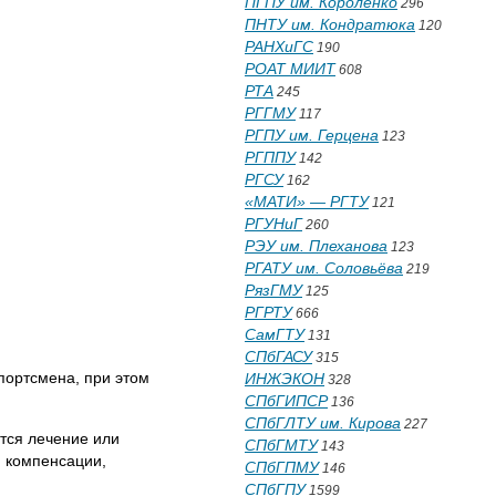
ПГПУ им. Короленко
296
ПНТУ им. Кондратюка
120
РАНХиГС
190
РОАТ МИИТ
608
РТА
245
РГГМУ
117
РГПУ им. Герцена
123
РГППУ
142
РГСУ
162
«МАТИ» — РГТУ
121
РГУНиГ
260
РЭУ им. Плеханова
123
РГАТУ им. Соловьёва
219
РязГМУ
125
РГРТУ
666
СамГТУ
131
СПбГАСУ
315
портсмена, при этом
ИНЖЭКОН
328
СПбГИПСР
136
СПбГЛТУ им. Кирова
227
ется лечение или
СПбГМТУ
143
и компенсации,
СПбГПМУ
146
СПбГПУ
1599