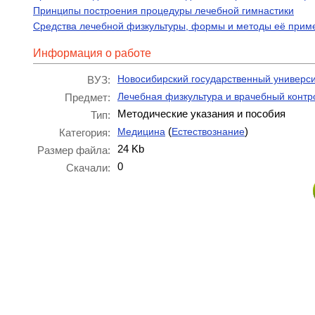
Принципы построения процедуры лечебной гимнастики
Средства лечебной физкультуры, формы и методы её прим
Информация о работе
Новосибирский государственный универси
ВУЗ:
Лечебная физкультура и врачебный контр
Предмет:
Методические указания и пособия
Тип:
(
)
Медицина
Естествознание
Категория:
24 Kb
Размер файла:
0
Скачали: