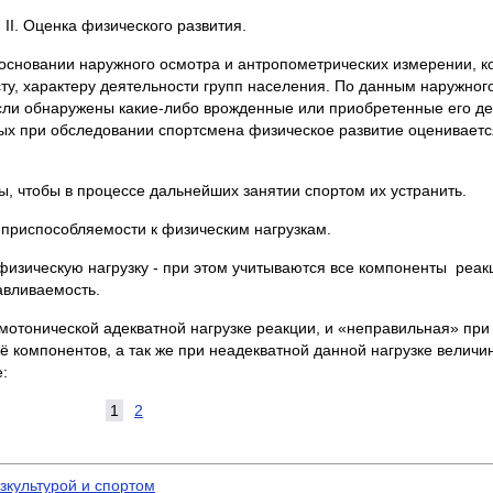
ІІ. Оценка физического развития.
 основании наружного осмотра и антропометрических измерении, к
ту, характеру деятельности групп населения. По данным наружног
если обнаружены какие-либо врожденные или приобретенные его де
ых при обследовании спортсмена физическое развитие оцениваетс
ы, чтобы в процессе дальнейших занятии спортом их устранить.
 приспособляемости к физическим нагрузкам.
изическую нагрузку - при этом учитываются все компоненты реак
авливаемость.
отонической адекватной нагрузке реакции, и «неправильная» при
компонентов, а так же при неадекватной данной нагрузке величин
:
1
2
зкультурой и спортом