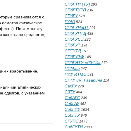
СПбГТИ (ТУ)
293
СПбГТУРП
236
СПбГУ
578
оторые сравниваются с
ГУАП
524
о осмотра физическое
СПбГУНиПТ
291
фекты). По комплексу
СПбГУПТД
438
я как «выше среднего»,
СПбГУСЭ
226
СПбГУТ
194
СПГУТД
151
СПбГУЭФ
145
СПбГЭТУ «ЛЭТИ»
379
ПИМаш
247
ции - врабатывание,
НИУ ИТМО
531
СГТУ им. Гагарина
114
СахГУ
278
 наличии атипических
СЗТУ
484
е сдвигов, с указанием
СибАГС
249
СибГАУ
462
СибГИУ
1654
СибГТУ
946
СГУПС
1473
СибГУТИ
2083