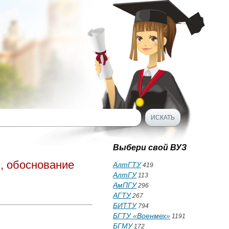
Выбери свой ВУЗ
, обоснование
АлтГТУ
419
АлтГУ
113
АмПГУ
296
АГТУ
267
БИТТУ
794
БГТУ «Военмех»
1191
БГМУ
172