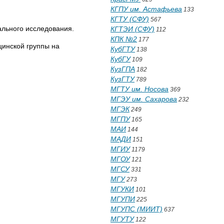
КГПУ им. Астафьева
133
КГТУ (СФУ)
567
ального исследования.
КГТЭИ (СФУ)
112
КПК №2
177
цинской группы на
КубГТУ
138
КубГУ
109
КузГПА
182
КузГТУ
789
МГТУ им. Носова
369
МГЭУ им. Сахарова
232
МГЭК
249
МГПУ
165
МАИ
144
МАДИ
151
МГИУ
1179
МГОУ
121
МГСУ
331
МГУ
273
МГУКИ
101
МГУПИ
225
МГУПС (МИИТ)
637
МГУТУ
122