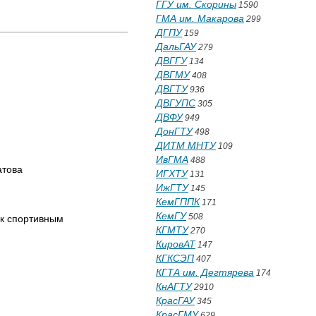
ГГУ им. Скорины
1590
ГМА им. Макарова
299
ДГПУ
159
ДальГАУ
279
ДВГГУ
134
ДВГМУ
408
ДВГТУ
936
ДВГУПС
305
ДВФУ
949
ДонГТУ
498
ДИТМ МНТУ
109
ИвГМА
488
атова
ИГХТУ
131
ИжГТУ
145
КемГППК
171
КемГУ
508
 к спортивным
КГМТУ
270
КировАТ
147
КГКСЭП
407
КГТА им. Дегтярева
174
КнАГТУ
2910
КрасГАУ
345
КрасГМУ
629