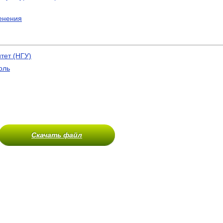
енения
тет (НГУ)
оль
Скачать файл