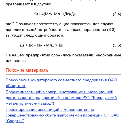
превращается в другую:
Кн1 =(Мф+Мл1+Дк)/Дк (3.4)
где "1" означает соответствующие показатели для случая
допол­нительной потребности в запасах; неравенство (3.3)
выглядит следующим образом:
Дз + Дс - Мн - Мл1 > Дк (3.5)
На нашем предприятии сложились показатели, необходимые
для оценки
Похожие материалы
Пресс-релиз кондитерского совместного предприятия ОАО
«Спартак»
Проект инвестиций в совершенствование инновационной
деятельности предприятия (на примере РУП "Белорусский
металлургический завод")
Проектирование инвестиций в мероприятия по
совершенствованию сбыта выпускаемой продукции СП ОАО
“Спартак”