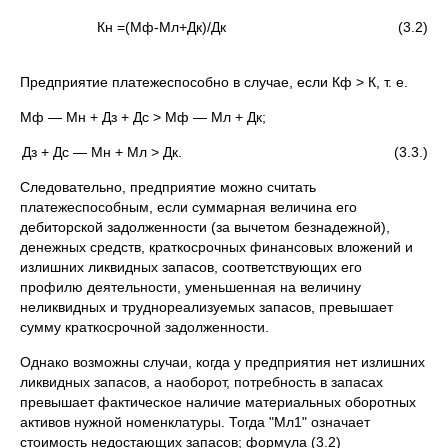
Кн =(Мф-Мл+Дк)/Дк (3.2)
Предприятие платежеспособно в случае, если Кф > К, т. е.
Мф — Мн + Дз + Дс > Мф — Мл + Дк;
Дз + Дс — Мн + Мл > Дк. (3.3.)
Следовательно, предприятие можно считать
платежеспособным, если суммарная величина его
дебиторской задолженности (за вы­четом безнадежной),
денежных средств, краткосрочных финансо­вых вложений и
излишних ликвидных запасов, соответствующих его
профилю деятельности, уменьшенная на величину
неликвид­ных и труднореализуемых запасов, превышает
сумму краткосроч­ной задолженности.
Однако возможны случаи, когда у предприятия нет излишних
ликвидных запасов, а наоборот, потребность в запасах
превышает фактическое наличие материальных оборотных
активов нужной номенклатуры. Тогда "Мл1" означает
стоимость недостающих запасов; формула (3.2)