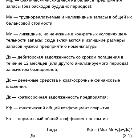
Мф — фактически числящиеся на балансе предприятия
запасы (без расходов будущих периодов);
Мн — труднореализуемые и неликвидные запасы в общей их
балансовой стоимости;
Мл — ликвидные, но ненужные в конкретных условиях дея­
тельности запасы; сюда включаются и излишние размеры
запасов нужной предприятию номенклатуры;
Дз — дебиторская задолженность со сроком погашения в
тече­ние 12 месяцев (или другого анализируемого периода)
за вычетом безнадежной;
Дс — денежные средства и краткосрочные финансовые
вложе­ния;
Дк — краткосрочная задолженность предприятия;
Кф — фактический общий коэффициент покрытия;
Кн — нормальный общий коэффициент покрытия.
Тогда Кф = (Мф-Мн+Дз+Дс)/
Дк (3.1)