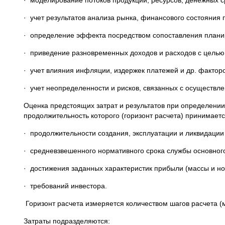
· моделирование потоков продукции, ресурсов, денежных с
· учет результатов анализа рынка, финансового состояния
· определение эффекта посредством сопоставления планир
· приведение разновременных доходов и расходов с целью
· учет влияния инфляции, издержек платежей и др. фактор
· учет неопределенности и рисков, связанных с осуществле
Оценка предстоящих затрат и результатов при определении
продолжительность которого (горизонт расчета) принимаетс
· продолжительности создания, эксплуатации и ликвидации
· средневзвешенного нормативного срока службы основного
· достижения заданных характеристик прибыли (массы и н
· требований инвестора.
Горизонт расчета измеряется количеством шагов расчета (ме
Затраты подразделяются: