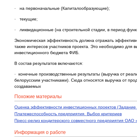
· на первоначальные (Капиталообразующие);
· текущие;
· ликвидационные (на строительной стадии, в период функ
Экономическая эффективность должна отражать эффективнос
также интересов участников проекта. Это необходимо для 
инвестиционного бюджета ФИБ.
В состав результатов включаются:
· конечные производственные результаты (выручка от реа
белорусским участниками). Сюда относятся выручка от про
создаваемых
Похожие материалы
Оценка эффективности инвестиционных проектов (Задание к
Платежеспособность предприятия. Выбор критериев
Пресс-релиз кондитерского совместного предприятия ОАО 
Информация о работе