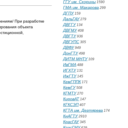
ГГУ им. Скорины
1590
ГМА им. Макарова
299
ДГПУ
159
ДальГАУ
279
лениям/ При разработке
ДВГГУ
134
ирования объекта
ДВГМУ
408
естиционной,
ДВГТУ
936
ДВГУПС
305
ДВФУ
949
ДонГТУ
498
ДИТМ МНТУ
109
ИвГМА
488
ИГХТУ
131
ИжГТУ
145
КемГППК
171
КемГУ
508
КГМТУ
270
КировАТ
147
КГКСЭП
407
КГТА им. Дегтярева
174
КнАГТУ
2910
КрасГАУ
345
КрасГМУ
629