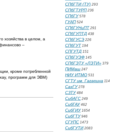
СПбГТИ (ТУ)
293
СПбГТУРП
236
СПбГУ
578
ГУАП
524
СПбГУНиПТ
291
СПбГУПТД
438
о хозяйства в целом, а
СПбГУСЭ
226
 финансово –
СПбГУТ
194
СПГУТД
151
СПбГУЭФ
145
СПбГЭТУ «ЛЭТИ»
379
ПИМаш
247
кции, кроме потребленной
НИУ ИТМО
531
-хау, программ для ЭВМ)
СГТУ им. Гагарина
114
СахГУ
278
СЗТУ
484
СибАГС
249
СибГАУ
462
СибГИУ
1654
СибГТУ
946
СГУПС
1473
СибГУТИ
2083