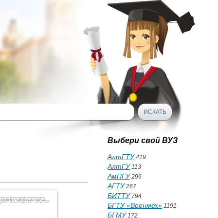
Выбери свой ВУЗ
АлтГТУ
419
АлтГУ
113
АмПГУ
296
АГТУ
267
БИТТУ
794
БГТУ «Военмех»
1191
БГМУ
172