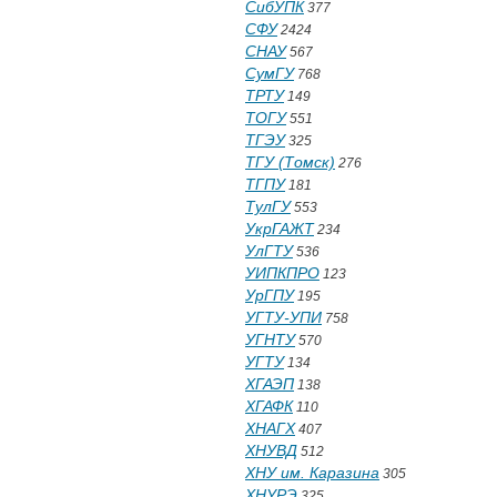
СибУПК
377
СФУ
2424
СНАУ
567
СумГУ
768
ТРТУ
149
ТОГУ
551
ТГЭУ
325
ТГУ (Томск)
276
ТГПУ
181
ТулГУ
553
УкрГАЖТ
234
УлГТУ
536
УИПКПРО
123
УрГПУ
195
УГТУ-УПИ
758
УГНТУ
570
УГТУ
134
ХГАЭП
138
ХГАФК
110
ХНАГХ
407
ХНУВД
512
ХНУ им. Каразина
305
ХНУРЭ
325