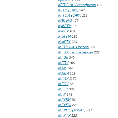
КГПУ им. Астафьева
133
КГТУ (СФУ)
567
КГТЭИ (СФУ)
112
КПК №2
177
КубГТУ
138
КубГУ
109
КузГПА
182
КузГТУ
789
МГТУ им. Носова
369
МГЭУ им. Сахарова
232
МГЭК
249
МГПУ
165
МАИ
144
МАДИ
151
МГИУ
1179
МГОУ
121
МГСУ
331
МГУ
273
МГУКИ
101
МГУПИ
225
МГУПС (МИИТ)
637
МГУТУ
122