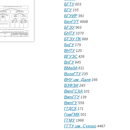
БГТУ
603
БГУ
155
БГУИР
391
БелГУТ
4908
БГЭУ
963
БНТУ
1070
БТЭУ ПК
689
БрГУ
179
ВНТУ
120
ВГУЭС
426
ВлГУ
645
ВМедА
611
ВолгГТУ
235
ВНУ им. Даля
166
ВЗФЭИ
245
ВятГСХА
101
ВятГГУ
139
ВятГУ
559
ГГДСК
171
ГомГМК
501
ГГМУ
1966
ГГТУ им. Сухого
4467