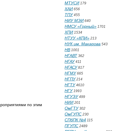
МТУСИ
179
ХАИ
656
ТПУ
455
НИУ МЭИ
640
НМСУ «Горный»
1701
ХПИ
1534
НТУУ «КПИ»
213
НУК им. Макарова
543
НВ
1001
НГАВТ
362
НГАУ
411
НГАСУ
817
НГМУ
665
НГПУ
214
НГТУ
4610
НГУ
1993
НГУЭУ
499
НИИ
201
мероприятиями по этим
ОмГТУ
302
ОмГУПС
230
СПбПК №4
115
ПГУПС
2489