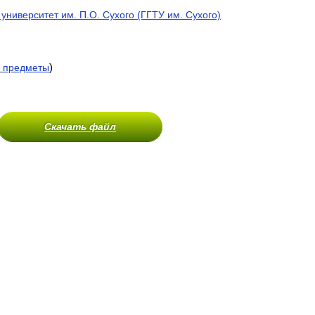
университет им. П.О. Сухого (ГГТУ им. Сухого)
)
 предметы
Скачать файл