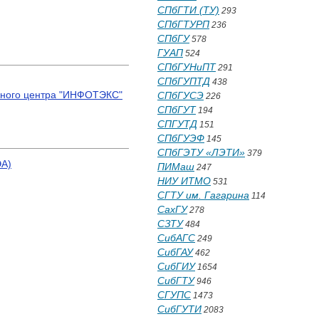
СПбГТИ (ТУ)
293
СПбГТУРП
236
СПбГУ
578
ГУАП
524
СПбГУНиПТ
291
СПбГУПТД
438
енного центра "ИНФОТЭКС"
СПбГУСЭ
226
СПбГУТ
194
СПГУТД
151
СПбГУЭФ
145
СПбГЭТУ «ЛЭТИ»
379
ЭА)
ПИМаш
247
НИУ ИТМО
531
СГТУ им. Гагарина
114
СахГУ
278
СЗТУ
484
СибАГС
249
СибГАУ
462
СибГИУ
1654
СибГТУ
946
СГУПС
1473
СибГУТИ
2083