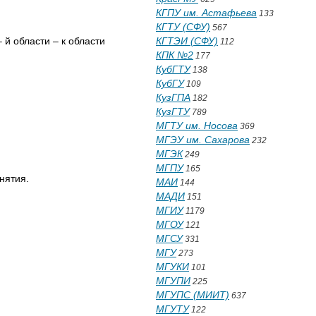
КГПУ им. Астафьева
133
КГТУ (СФУ)
567
й области – к области
КГТЭИ (СФУ)
112
КПК №2
177
КубГТУ
138
КубГУ
109
КузГПА
182
КузГТУ
789
МГТУ им. Носова
369
МГЭУ им. Сахарова
232
МГЭК
249
МГПУ
165
нятия.
МАИ
144
МАДИ
151
МГИУ
1179
МГОУ
121
МГСУ
331
МГУ
273
МГУКИ
101
МГУПИ
225
МГУПС (МИИТ)
637
МГУТУ
122