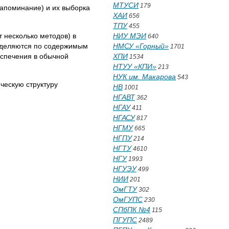
МТУСИ
179
запоминание) и их выборка
ХАИ
656
ТПУ
455
 несколько методов) в
НИУ МЭИ
640
ределяются по содержимым
НМСУ «Горный»
1701
еспечения в обычной
ХПИ
1534
НТУУ «КПИ»
213
НУК им. Макарова
543
ческую структуру
НВ
1001
НГАВТ
362
НГАУ
411
НГАСУ
817
НГМУ
665
НГПУ
214
НГТУ
4610
НГУ
1993
НГУЭУ
499
НИИ
201
ОмГТУ
302
ОмГУПС
230
СПбПК №4
115
ПГУПС
2489