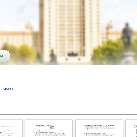
СЫ
нными)