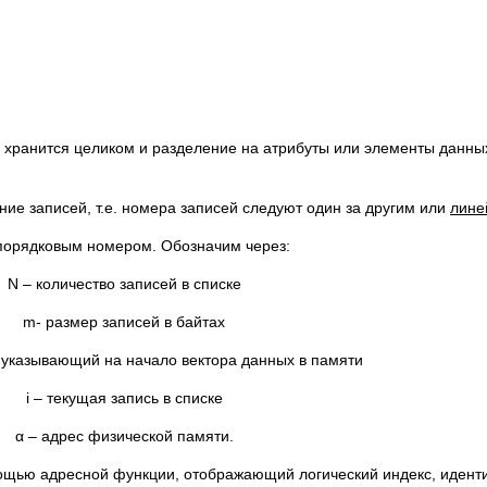
х, хранится целиком и разделение на атрибуты или элементы данны
ие записей, т.е. номера записей следуют один за другим или
лине
 порядковым номером. Обозначим через:
N – количество записей в списке
m- размер записей в байтах
, указывающий на начало вектора данных в памяти
i – текущая запись в списке
α – адрес физической памяти.
омощью адресной функции, отображающий логический индекс, иден