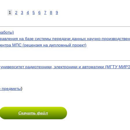
1
2
3
4
5
6
7
8
9
работы)
управления на базе системы передачи данных научно-производств
центра МПС (рецензия на дипломный проект)
 университет радиотехники, электроники и автоматики (МГТУ МИР
)
е предметы
Скачать файл