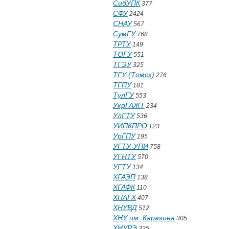
СибУПК
377
СФУ
2424
СНАУ
567
СумГУ
768
ТРТУ
149
ТОГУ
551
ТГЭУ
325
ТГУ (Томск)
276
ТГПУ
181
ТулГУ
553
УкрГАЖТ
234
УлГТУ
536
УИПКПРО
123
УрГПУ
195
УГТУ-УПИ
758
УГНТУ
570
УГТУ
134
ХГАЭП
138
ХГАФК
110
ХНАГХ
407
ХНУВД
512
ХНУ им. Каразина
305
ХНУРЭ
325