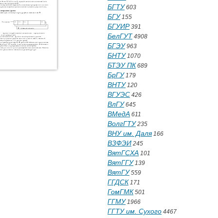
БГТУ
603
БГУ
155
БГУИР
391
БелГУТ
4908
БГЭУ
963
БНТУ
1070
БТЭУ ПК
689
БрГУ
179
ВНТУ
120
ВГУЭС
426
ВлГУ
645
ВМедА
611
ВолгГТУ
235
ВНУ им. Даля
166
ВЗФЭИ
245
ВятГСХА
101
ВятГГУ
139
ВятГУ
559
ГГДСК
171
ГомГМК
501
ГГМУ
1966
ГГТУ им. Сухого
4467