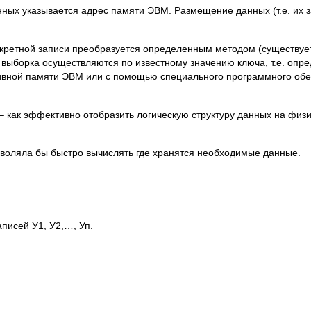
нных указывается адрес памяти ЭВМ. Размещение данных (т.е. их 
нкретной записи преобразуется определенным методом (существует
 выборка осуществляются по известному значению ключа, т.е. оп
тивной памяти ЭВМ или с помощью специального программного об
– как эффективно отобразить логическую структуру данных на физи
озволяла бы быстро вычислять где хранятся необходимые данные.
аписей У1, У2,…, Уп.