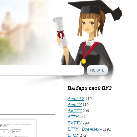
Выбери свой ВУЗ
АлтГТУ
419
АлтГУ
113
АмПГУ
296
АГТУ
267
БИТТУ
794
БГТУ «Военмех»
1191
БГМУ
172