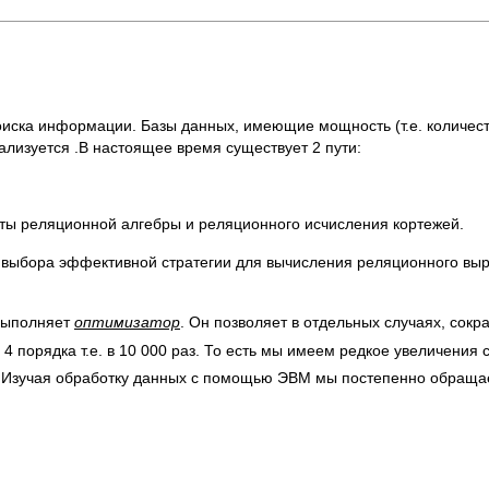
ка информации. Базы данных, имеющие мощность (т.е. количеств
реализуется .В настоящее время существует 2 пути:
ы реляционной алгебры и реляционного исчисления кортежей.
ь выбора эффективной стратегии для вычисления реляционного в
 выполняет
оптимизатор
. Он позволяет в отдельных случаях, сокр
 порядка т.е. в 10 000 раз. То есть мы имеем редкое увеличения 
 Изучая обработку данных с помощью ЭВМ мы постепенно обраща