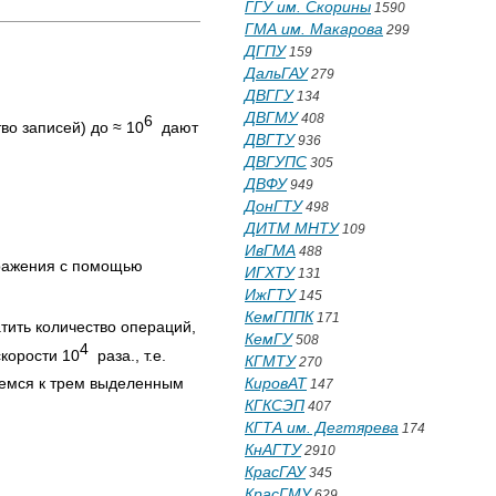
ГГУ им. Скорины
1590
ГМА им. Макарова
299
ДГПУ
159
ДальГАУ
279
ДВГГУ
134
ДВГМУ
408
6
о записей) до ≈ 10
дают
ДВГТУ
936
ДВГУПС
305
ДВФУ
949
ДонГТУ
498
ДИТМ МНТУ
109
ИвГМА
488
ыражения с помощью
ИГХТУ
131
ИжГТУ
145
КемГППК
171
атить количество операций,
КемГУ
508
4
скорости 10
раза., т.е.
КГМТУ
270
емся к трем выделенным
КировАТ
147
КГКСЭП
407
КГТА им. Дегтярева
174
КнАГТУ
2910
КрасГАУ
345
КрасГМУ
629