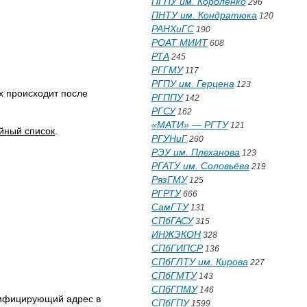
ПГПУ им. Короленко
296
ПНТУ им. Кондратюка
120
РАНХиГС
190
РОАТ МИИТ
608
РТА
245
РГГМУ
117
РГПУ им. Герцена
123
х происходит после
РГППУ
142
РГСУ
162
«МАТИ» — РГТУ
121
йный список
.
РГУНиГ
260
РЭУ им. Плеханова
123
РГАТУ им. Соловьёва
219
РязГМУ
125
РГРТУ
666
СамГТУ
131
СПбГАСУ
315
ИНЖЭКОН
328
СПбГИПСР
136
СПбГЛТУ им. Кирова
227
СПбГМТУ
143
СПбГПМУ
146
тифицирующий адрес в
СПбГПУ
1599