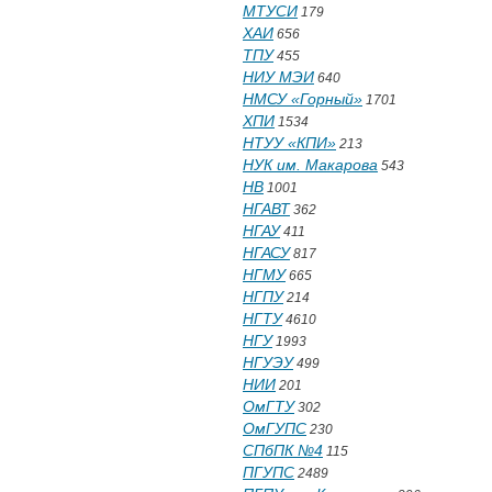
МТУСИ
179
ХАИ
656
ТПУ
455
НИУ МЭИ
640
НМСУ «Горный»
1701
ХПИ
1534
НТУУ «КПИ»
213
НУК им. Макарова
543
НВ
1001
НГАВТ
362
НГАУ
411
НГАСУ
817
НГМУ
665
НГПУ
214
НГТУ
4610
НГУ
1993
НГУЭУ
499
НИИ
201
ОмГТУ
302
ОмГУПС
230
СПбПК №4
115
ПГУПС
2489