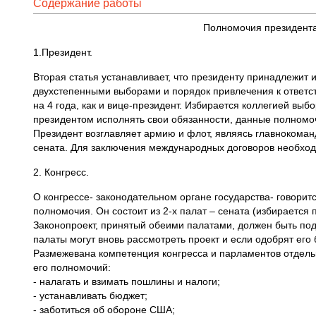
Содержание работы
Полномочия президента,
1.Президент.
Вторая статья устанавливает, что президенту принадлежит 
двухстепенными выборами и порядок привлечения к ответс
на 4 года, как и вице-президент. Избирается коллегией вы
президентом исполнять свои обязанности, данные полномоч
Президент возглавляет армию и флот, являясь главнокома
сената. Для заключения международных договоров необход
2. Конгресс.
О конгрессе- законодательном органе государства- говорит
полномочия. Он состоит из 2-х палат – сената (избирается
Законопроект, принятый обеими палатами, должен быть под
палаты могут вновь рассмотреть проект и если одобрят его
Размежевана компетенция конгресса и парламентов отдель
его полномочий:
- налагать и взимать пошлины и налоги;
- устанавливать бюджет;
- заботиться об обороне США;