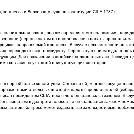
 конгресса и Верховного суда по конституции США 1787 г.
исполнительная власть, она же определяет его полномочия, поряд
твенности (перед сенатом по постановлению палаты представителе
борщиков, направляемой в конгресс. В случае невозможности по как
ия переходят к вице-президенту. Перед вступлением в должность о
ндующим. Для назначении важнейших должностных лиц Президент 
имо согласие двух третей присутствующих сенаторов.
ся в первой статье конституции. Согласно ей, конгресс осуществля
 парламентами отдельных штатов) и палаты представителей (избир
писан президентом США, после чего он становился законом. В случ
 большинством в две трети голосов, то он становится законом поми
ных штатов. Конгресс может издавать все законы, которые необхо