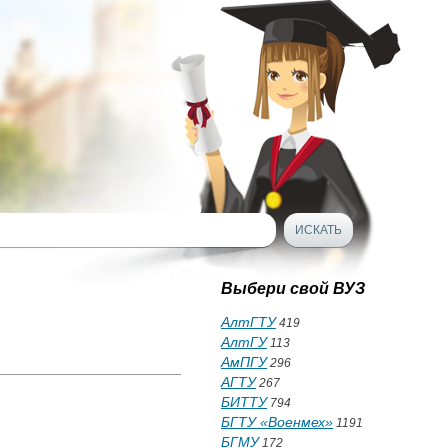
Выбери свой ВУЗ
АлтГТУ
419
АлтГУ
113
АмПГУ
296
АГТУ
267
БИТТУ
794
БГТУ «Военмех»
1191
БГМУ
172