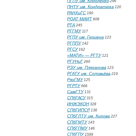
ПГПУ им. Короленко
296
ПНТУ им. Кондратюка
120
РАНХиГС
190
РОАТ МИИТ
608
РТА
245
РГГМУ
117
РГПУ им. Герцена
123
РГППУ
142
РГСУ
162
«МАТИ» — РГТУ
121
РГУНиГ
260
РЭУ им. Плеханова
123
РГАТУ им. Соловьёва
219
РязГМУ
125
РГРТУ
666
СамГТУ
131
СПбГАСУ
315
ИНЖЭКОН
328
СПбГИПСР
136
СПбГЛТУ им. Кирова
227
СПбГМТУ
143
СПбГПМУ
146
СПбГПУ
1599