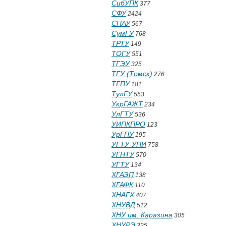
СибУПК
377
СФУ
2424
СНАУ
567
СумГУ
768
ТРТУ
149
ТОГУ
551
ТГЭУ
325
ТГУ (Томск)
276
ТГПУ
181
ТулГУ
553
УкрГАЖТ
234
УлГТУ
536
УИПКПРО
123
УрГПУ
195
УГТУ-УПИ
758
УГНТУ
570
УГТУ
134
ХГАЭП
138
ХГАФК
110
ХНАГХ
407
ХНУВД
512
ХНУ им. Каразина
305
ХНУРЭ
325