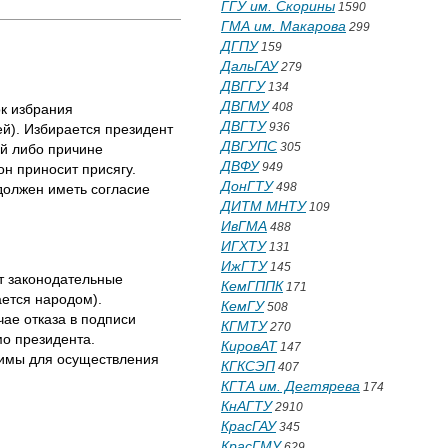
ГГУ им. Скорины
1590
ГМА им. Макарова
299
ДГПУ
159
ДальГАУ
279
ДВГГУ
134
ДВГМУ
408
ок избрания
ДВГТУ
936
й). Избирается президент
ДВГУПС
305
ой либо причине
ДВФУ
949
н приносит присягу.
ДонГТУ
498
должен иметь согласие
ДИТМ МНТУ
109
ИвГМА
488
ИГХТУ
131
ИжГТУ
145
ет законодательные
КемГППК
171
ается народом).
КемГУ
508
ае отказа в подписи
КГМТУ
270
мо президента.
КировАТ
147
димы для осуществления
КГКСЭП
407
КГТА им. Дегтярева
174
КнАГТУ
2910
КрасГАУ
345
КрасГМУ
629