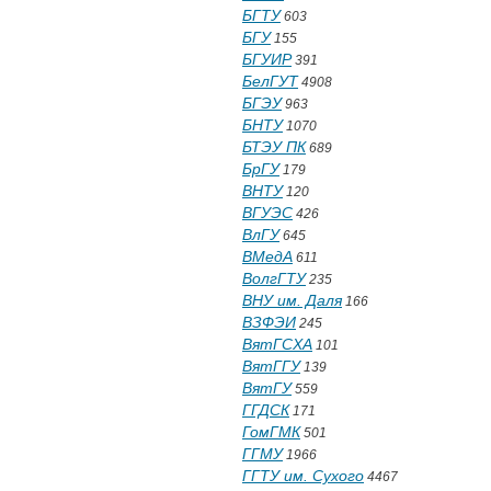
БГТУ
603
БГУ
155
БГУИР
391
БелГУТ
4908
БГЭУ
963
БНТУ
1070
БТЭУ ПК
689
БрГУ
179
ВНТУ
120
ВГУЭС
426
ВлГУ
645
ВМедА
611
ВолгГТУ
235
ВНУ им. Даля
166
ВЗФЭИ
245
ВятГСХА
101
ВятГГУ
139
ВятГУ
559
ГГДСК
171
ГомГМК
501
ГГМУ
1966
ГГТУ им. Сухого
4467