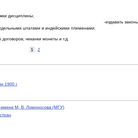
ржки дисциплины;
раво; -издавать законы о банкр
отдельными штатами и индейскими племенами;
договоров, чеканки монеты и т.д.
1
2
и 1900 г
 имени М. В. Ломоносова (МГУ)
стран