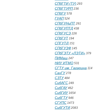
СПбГТИ (ТУ)
293
СПбГТУРП
236
СПбГУ
578
ГУАП
524
СПбГУНиПТ
291
СПбГУПТД
438
СПбГУСЭ
226
СПбГУТ
194
СПГУТД
151
СПбГУЭФ
145
СПбГЭТУ «ЛЭТИ»
379
ПИМаш
247
НИУ ИТМО
531
СГТУ им. Гагарина
114
СахГУ
278
СЗТУ
484
СибАГС
249
СибГАУ
462
СибГИУ
1654
СибГТУ
946
СГУПС
1473
СибГУТИ
2083