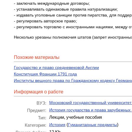
- заключать международные договоры;
- устанавливать одинаковые правила натурализации;
- издавать уголовные санкции против пиратства, для подде
- регулировать авторское п
- регулировать торговлю с иностранными нациями, между 
Несколько урезаны полномочия штатов (запрет иностранных 
Похожие материалы
Государство и право средневековой Англии
Конституция Франции 1791 года
Институты вещного права по Гражданскому кодексу Германи
Информация о работе
Московский государственный университет
ВУЗ:
История государства и права зарубежных 
Предмет:
Лекции, учебные пособия
Тип:
(
)
История
Гуманитарные предметы
Категория:
12 Kb