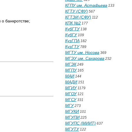
КГПУ им. Астафьева
133
КГТУ (СФУ)
567
КГТЭИ (СФУ)
112
отстве;
КПК №2
177
КубГТУ
138
КубГУ
109
КузГПА
182
КузГТУ
789
МГТУ им. Носова
369
МГЭУ им. Сахарова
232
МГЭК
249
МГПУ
165
МАИ
144
МАДИ
151
МГИУ
1179
МГОУ
121
МГСУ
331
МГУ
273
МГУКИ
101
МГУПИ
225
МГУПС (МИИТ)
637
МГУТУ
122