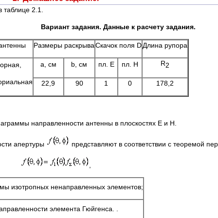
 таблице 2.1.
Вариант задания. Данные к расчету з
антенны
Размеры раскрыва
Скачок поля D
Длина рупора
R
a, см
b, см
пл. Е
пл. Н
орная,
2
ориальная
22,9
90
1
0
178,2
иаграммы направленности антенны в плоскостях Е и Н.
сти апертуры
представляют в соответствии с теоремой п
,
емы изотропных ненаправленных элементов;
аправленности элемента Гюйгенса. .