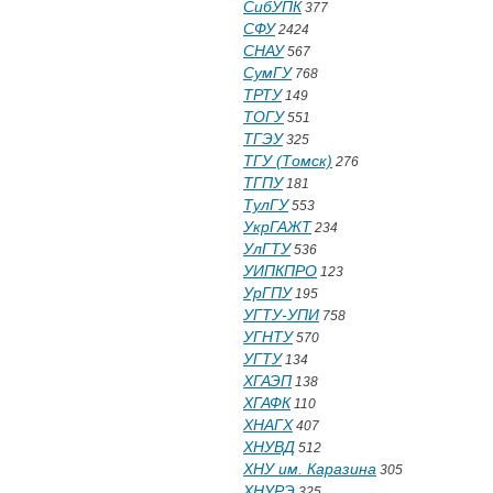
СибУПК
377
СФУ
2424
СНАУ
567
СумГУ
768
ТРТУ
149
ТОГУ
551
ТГЭУ
325
ТГУ (Томск)
276
ТГПУ
181
ТулГУ
553
УкрГАЖТ
234
УлГТУ
536
УИПКПРО
123
УрГПУ
195
УГТУ-УПИ
758
УГНТУ
570
УГТУ
134
ХГАЭП
138
ХГАФК
110
ХНАГХ
407
ХНУВД
512
ХНУ им. Каразина
305
ХНУРЭ
325