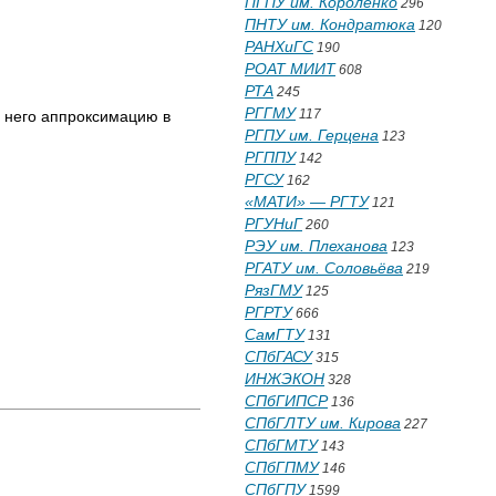
ПГПУ им. Короленко
296
ПНТУ им. Кондратюка
120
РАНХиГС
190
РОАТ МИИТ
608
РТА
245
РГГМУ
117
 него аппроксимацию в
РГПУ им. Герцена
123
РГППУ
142
РГСУ
162
«МАТИ» — РГТУ
121
РГУНиГ
260
РЭУ им. Плеханова
123
РГАТУ им. Соловьёва
219
РязГМУ
125
РГРТУ
666
СамГТУ
131
СПбГАСУ
315
ИНЖЭКОН
328
СПбГИПСР
136
СПбГЛТУ им. Кирова
227
СПбГМТУ
143
СПбГПМУ
146
СПбГПУ
1599