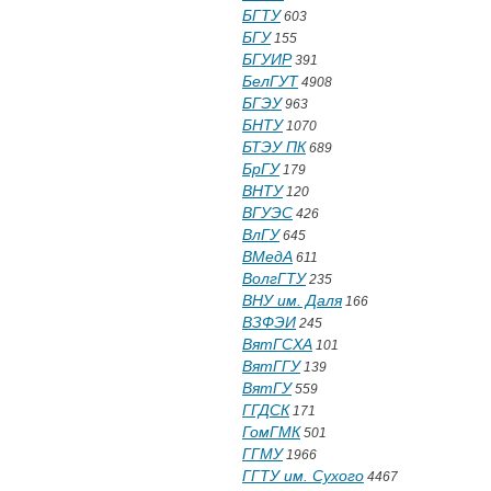
БГТУ
603
БГУ
155
БГУИР
391
БелГУТ
4908
БГЭУ
963
БНТУ
1070
БТЭУ ПК
689
БрГУ
179
ВНТУ
120
ВГУЭС
426
ВлГУ
645
ВМедА
611
ВолгГТУ
235
ВНУ им. Даля
166
ВЗФЭИ
245
ВятГСХА
101
ВятГГУ
139
ВятГУ
559
ГГДСК
171
ГомГМК
501
ГГМУ
1966
ГГТУ им. Сухого
4467