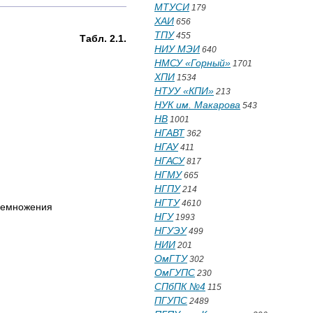
МТУСИ
179
ХАИ
656
ТПУ
455
адания. Табл. 2.1.
НИУ МЭИ
640
НМСУ «Горный»
1701
ХПИ
1534
НТУУ «КПИ»
213
НУК им. Макарова
543
НВ
1001
НГАВТ
362
НГАУ
411
НГАСУ
817
НГМУ
665
НГПУ
214
НГТУ
4610
еремножения
НГУ
1993
НГУЭУ
499
НИИ
201
ОмГТУ
302
ОмГУПС
230
СПбПК №4
115
ПГУПС
2489