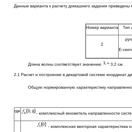
Данные варианта к расчету домашнего задания приведены в
Номер варианта
Тип 
руп
2
Е-сект
Длина волны соответствует значению
3,2 см.
2.1 Расчет и построение в декартовой системе координат д
Общую нормированную характеристику направленно
где
- комплексный множитель направленности сист
- комплексная векторная характеристика н