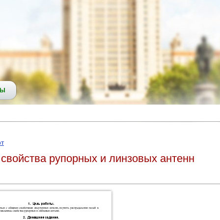
СЫ
от
свойства рупорных и линзовых антенн