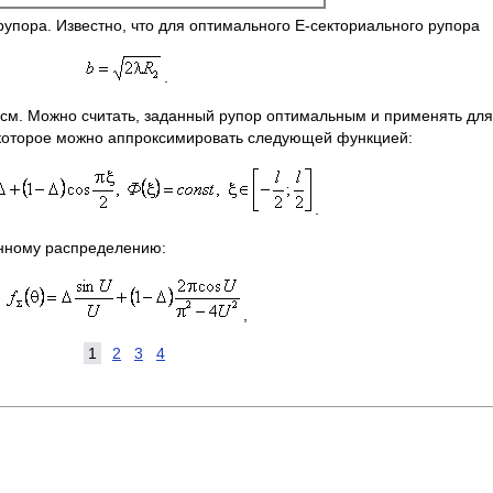
а. Известно, что для оптимального Е-секториального рупора
.
 см. Можно считать, заданный рупор оптимальным и применять для
D, которое можно аппроксимировать следующей функцией:
.
ному распределению:
,
1
2
3
4