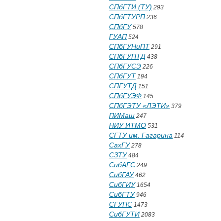
СПбГТИ (ТУ)
293
СПбГТУРП
236
СПбГУ
578
ГУАП
524
СПбГУНиПТ
291
СПбГУПТД
438
СПбГУСЭ
226
СПбГУТ
194
СПГУТД
151
СПбГУЭФ
145
СПбГЭТУ «ЛЭТИ»
379
ПИМаш
247
НИУ ИТМО
531
СГТУ им. Гагарина
114
СахГУ
278
СЗТУ
484
СибАГС
249
СибГАУ
462
СибГИУ
1654
СибГТУ
946
СГУПС
1473
СибГУТИ
2083