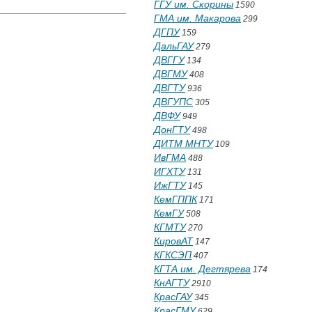
ГГУ им. Скорины
1590
ГМА им. Макарова
299
ДГПУ
159
ДальГАУ
279
ДВГГУ
134
ДВГМУ
408
ДВГТУ
936
ДВГУПС
305
ДВФУ
949
ДонГТУ
498
ДИТМ МНТУ
109
ИвГМА
488
ИГХТУ
131
ИжГТУ
145
КемГППК
171
КемГУ
508
КГМТУ
270
КировАТ
147
КГКСЭП
407
КГТА им. Дегтярева
174
КнАГТУ
2910
КрасГАУ
345
КрасГМУ
629