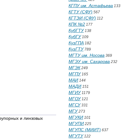
КГПУ им. Астафьева
133
КГТУ (СФУ)
567
КГТЭИ (СФУ)
112
КПК №2
177
КубГТУ
138
КубГУ
109
КузГПА
182
КузГТУ
789
МГТУ им. Носова
369
МГЭУ им. Сахарова
232
МГЭК
249
МГПУ
165
МАИ
144
МАДИ
151
МГИУ
1179
МГОУ
121
МГСУ
331
МГУ
273
МГУКИ
101
рупорных и линзовых
МГУПИ
225
МГУПС (МИИТ)
637
МГУТУ
122