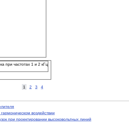
 при частотах 1 и 2 кГц
1
2
3
4
елителя
и гармоническом воздействии
зок при проектировании высоковольтных линий