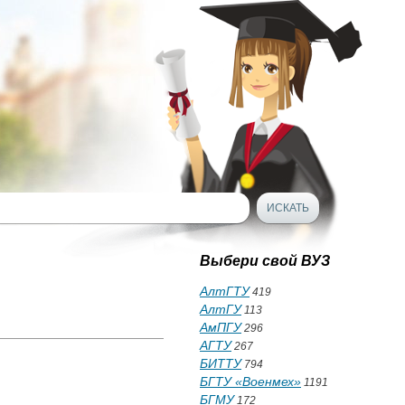
Выбери свой ВУЗ
АлтГТУ
419
АлтГУ
113
АмПГУ
296
АГТУ
267
БИТТУ
794
БГТУ «Военмех»
1191
БГМУ
172