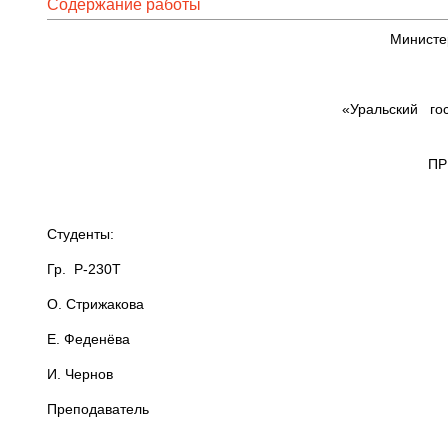
Содержание работы
Министе
«Уральский го
ПР
Студенты:
Гр. Р-230Т А. Го
О. Стрижакова
Е. Феденёва
И. Чернов
Преподаватель В.А. 