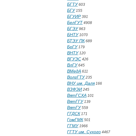
БГТУ
603
БГУ
155
БГУИР
391
БелГУТ
4908
БГЭУ
963
БНТУ
1070
БТЭУ ПК
689
БрГУ
179
ВНТУ
120
ВГУЭС
426
ВлГУ
645
ВМедА
611
ВолгГТУ
235
ВНУ им. Даля
166
ВЗФЭИ
245
ВятГСХА
101
ВятГГУ
139
ВятГУ
559
ГГДСК
171
ГомГМК
501
ГГМУ
1966
ГГТУ им. Сухого
4467