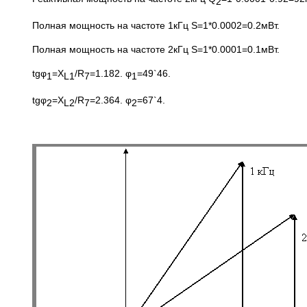
2
Полная мощность на частоте 1кГц S=1*0.0002=0.2мВт.
Полная мощность на частоте 2кГц S=1*0.0001=0.1мВт.
tgφ
=X
/R
=1.182. φ
=49`46.
1
L
1
7
1
tgφ
=X
/R
=2.364. φ
=67`4.
2
L
2
7
2