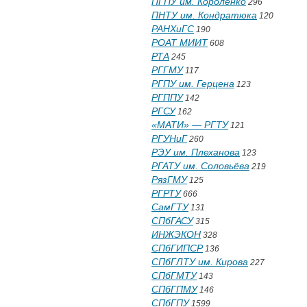
ПГПУ им. Короленко
296
ПНТУ им. Кондратюка
120
РАНХиГС
190
РОАТ МИИТ
608
РТА
245
РГГМУ
117
РГПУ им. Герцена
123
РГППУ
142
РГСУ
162
«МАТИ» — РГТУ
121
РГУНиГ
260
РЭУ им. Плеханова
123
РГАТУ им. Соловьёва
219
РязГМУ
125
РГРТУ
666
СамГТУ
131
СПбГАСУ
315
ИНЖЭКОН
328
СПбГИПСР
136
СПбГЛТУ им. Кирова
227
СПбГМТУ
143
СПбГПМУ
146
СПбГПУ
1599