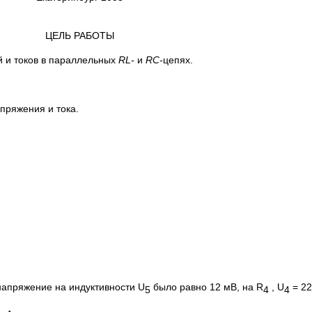
ЦЕЛЬ РАБОТЫ
 и токов в параллельных
RL-
и
RC-
цепях.
пряжения и тока.
 напряжение на индуктивности U
было равно 12 мВ, на R
, U
= 22
5
4
4