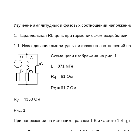
Изучение амплитудных и фазовых соотношений напряжений
1. Параллельная RL-цепь при гармоническом воздействии.
1.1 Исследование амплитудных и фазовых соотношений на
Схема цепи изображена на рис. 1
L = 871 мГн
R
= 61 Ом
4
R
= 61,7 Ом
5
R
= 4350 Ом
7
Рис. 1
При напряжении на источнике, равном 1 В и частоте 1 кГц,