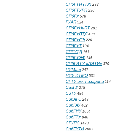
СПбГТИ (ТУ)
293
СПбГТУРП
236
СПбГУ
578
ГУАП
524
СПбГУНиПТ
291
СПбГУПТД
438
СПбГУСЭ
226
СПбГУТ
194
СПГУТД
151
СПбГУЭФ
145
СПбГЭТУ «ЛЭТИ»
379
ПИМаш
247
НИУ ИТМО
531
СГТУ им. Гагарина
114
СахГУ
278
СЗТУ
484
СибАГС
249
СибГАУ
462
СибГИУ
1654
СибГТУ
946
СГУПС
1473
СибГУТИ
2083