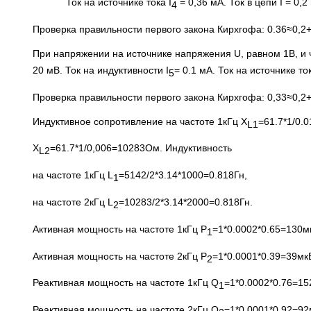
Ток на источнике тока I
= 0,36 мА. Ток в цепи I = 0,2
4
Проверка правильности первого закона Кирхгофа: 0.36≈0,2+
При напряжении на источнике напряжения U, равном 1В, и ч
20 мВ. Ток на индуктивности I
= 0.1 мА. Ток на источнике ток
5
Проверка правильности первого закона Кирхгофа: 0,33≈0,2+
Индуктивное сопротивление на частоте 1кГц X
=61.7*1/0.
L
1
X
=61.7*1/0,006=10283Ом. Индуктивность
L
2
на частоте 1кГц L
=5142/2*3.14*1000=0.818Гн,
1
на частоте 2кГц L
=10283/2*3.14*2000=0.818Гн.
2
Активная мощность на частоте 1кГц P
=1*0.0002*0.65=130мк
1
Активная мощность на частоте 2кГц P
=1*0.0001*0.39=39мкВ
2
Реактивная мощность на частоте 1кГц Q
=1*0.0002*0.76=15
1
Реактивная мощность на частоте 2кГц Q
=1*0.0001*0.92=92