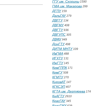
ГГУ им. Скорины
1590
ГМА им. Макарова
299
ДГПУ
159
ДальГАУ
279
ДВГГУ
134
ДВГМУ
408
ДВГТУ
936
ДВГУПС
305
ДВФУ
949
ДонГТУ
498
ДИТМ МНТУ
109
ИвГМА
488
ИГХТУ
131
ИжГТУ
145
КемГППК
171
КемГУ
508
КГМТУ
270
КировАТ
147
КГКСЭП
407
КГТА им. Дегтярева
174
КнАГТУ
2910
КрасГАУ
345
КрасГМУ
629