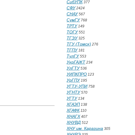
СибУПК
377
СФУ
2424
СНАУ
567
СумГУ
768
ТРТУ
149
ТОГУ
551
ТГЭУ
325
ТГУ (Томск)
276
ТГПУ
181
ТулГУ
553
УкрГАЖТ
234
УлГТУ
536
УИПКПРО
123
УрГПУ
195
УГТУ-УПИ
758
УГНТУ
570
УГТУ
134
ХГАЭП
138
ХГАФК
110
ХНАГХ
407
ХНУВД
512
ХНУ им. Каразина
305
ХНУРЭ
325