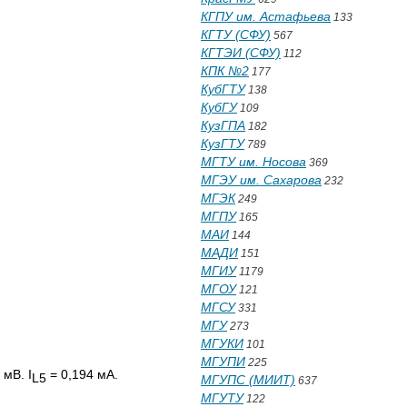
КГПУ им. Астафьева
133
КГТУ (СФУ)
567
КГТЭИ (СФУ)
112
КПК №2
177
КубГТУ
138
КубГУ
109
КузГПА
182
КузГТУ
789
МГТУ им. Носова
369
МГЭУ им. Сахарова
232
МГЭК
249
МГПУ
165
МАИ
144
МАДИ
151
МГИУ
1179
МГОУ
121
МГСУ
331
МГУ
273
МГУКИ
101
МГУПИ
225
 мВ. I
= 0,194 мА.
L
5
МГУПС (МИИТ)
637
МГУТУ
122