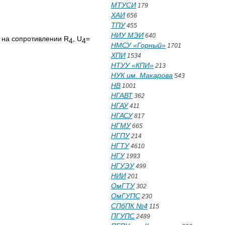
МТУСИ
179
ХАИ
656
ТПУ
455
НИУ МЭИ
640
 на сопротивлении R
, U
=
4
4
НМСУ «Горный»
1701
ХПИ
1534
НТУУ «КПИ»
213
НУК им. Макарова
543
НВ
1001
НГАВТ
362
НГАУ
411
НГАСУ
817
НГМУ
665
НГПУ
214
НГТУ
4610
НГУ
1993
НГУЭУ
499
НИИ
201
ОмГТУ
302
ОмГУПС
230
СПбПК №4
115
ПГУПС
2489