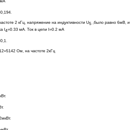
 мА
0,194.
астоте 2 кГц, напряжение на индуктивности U
,было равно 6мВ, и
5
а I
=0.33 мА. Ток в цепи I=0.2 мА
4
0,1.
012=5142 Ом, на частоте 2кГц
Вт.
т.
2мкВт.
мкВт.