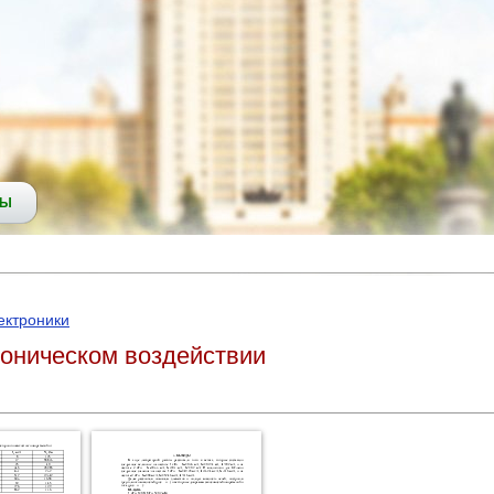
СЫ
ектроники
моническом воздействии