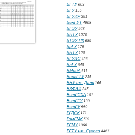
БГТУ
603
БГУ
155
БГУИР
391
БелГУТ
4908
БГЭУ
963
БНТУ
1070
БТЭУ ПК
689
БрГУ
179
ВНТУ
120
ВГУЭС
426
ВлГУ
645
ВМедА
611
ВолгГТУ
235
ВНУ им. Даля
166
ВЗФЭИ
245
ВятГСХА
101
ВятГГУ
139
ВятГУ
559
ГГДСК
171
ГомГМК
501
ГГМУ
1966
ГГТУ им. Сухого
4467