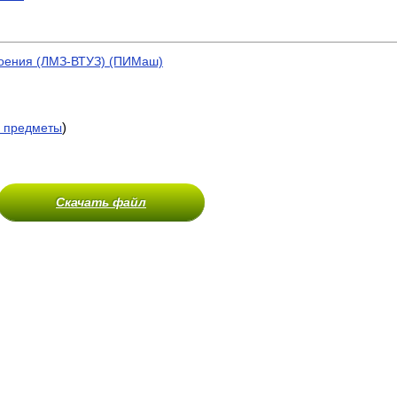
роения (ЛМЗ-ВТУЗ) (ПИМаш)
)
 предметы
Скачать файл