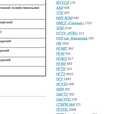
МТУСИ
179
мпаний хозяйственными
ХАИ
656
ТПУ
455
НИУ МЭИ
640
нергией
НМСУ «Горный»
1701
ХПИ
1534
о
НТУУ «КПИ»
213
НУК им. Макарова
543
ещений
НВ
1001
НГАВТ
362
щений
НГАУ
411
НГАСУ
817
ещений
НГМУ
665
НГПУ
214
НГТУ
4610
НГУ
1993
НГУЭУ
499
НИИ
201
ОмГТУ
302
ОмГУПС
230
СПбПК №4
115
ПГУПС
2489