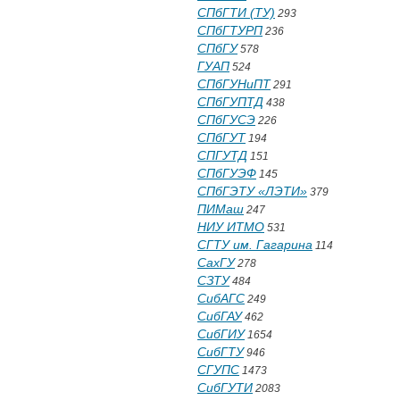
СПбГТИ (ТУ)
293
СПбГТУРП
236
СПбГУ
578
ГУАП
524
СПбГУНиПТ
291
СПбГУПТД
438
СПбГУСЭ
226
СПбГУТ
194
СПГУТД
151
СПбГУЭФ
145
СПбГЭТУ «ЛЭТИ»
379
ПИМаш
247
НИУ ИТМО
531
СГТУ им. Гагарина
114
СахГУ
278
СЗТУ
484
СибАГС
249
СибГАУ
462
СибГИУ
1654
СибГТУ
946
СГУПС
1473
СибГУТИ
2083