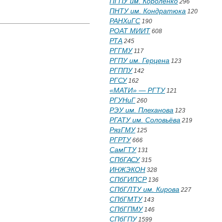
ПГПУ им. Короленко
296
ПНТУ им. Кондратюка
120
РАНХиГС
190
РОАТ МИИТ
608
РТА
245
РГГМУ
117
РГПУ им. Герцена
123
РГППУ
142
РГСУ
162
«МАТИ» — РГТУ
121
РГУНиГ
260
РЭУ им. Плеханова
123
РГАТУ им. Соловьёва
219
РязГМУ
125
РГРТУ
666
СамГТУ
131
СПбГАСУ
315
ИНЖЭКОН
328
СПбГИПСР
136
СПбГЛТУ им. Кирова
227
СПбГМТУ
143
СПбГПМУ
146
СПбГПУ
1599