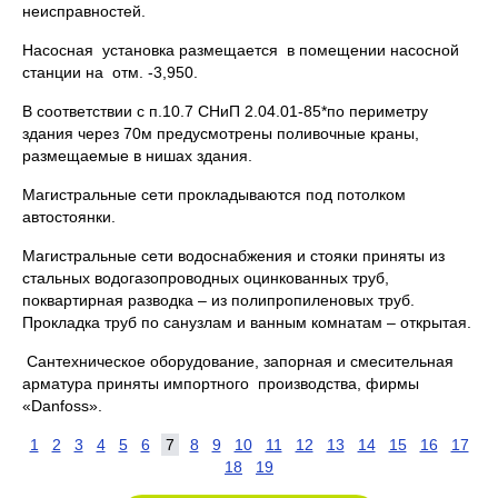
неисправностей.
Насосная установка размещается в помещении насосной
станции на отм. -3,950.
В соответствии с п.10.7 СНиП 2.04.01-85*по периметру
здания через 70м предусмотрены поливочные краны,
размещаемые в нишах здания.
Магистральные сети прокладываются под потолком
автостоянки.
Магистральные сети водоснабжения и стояки приняты из
стальных водогазопроводных оцинкованных труб,
поквартирная разводка – из полипропиленовых труб.
Прокладка труб по санузлам и ванным комнатам – открытая.
Сантехническое оборудование, запорная и смесительная
арматура приняты импортного производства, фирмы
«Danfoss».
1
2
3
4
5
6
7
8
9
10
11
12
13
14
15
16
17
18
19