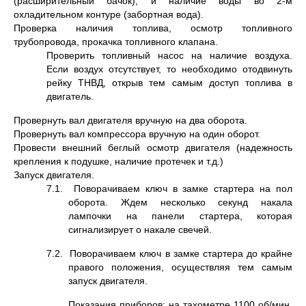
(расширительный бачок), и наличие воды во 2-м
охладительном контуре (забортная вода).
Проверка наличия топлива, осмотр топливного
трубопровода, прокачка топливного клапана.
Проверить топливный насос на наличие воздуха.
Если воздух отсутствует, то необходимо отодвинуть
рейку ТНВД, открыв тем самым доступ топлива в
двигатель.
Провернуть вал двигателя вручную на два оборота.
Провернуть вал компрессора вручную на один оборот.
Провести внешний беглый осмотр двигателя (надежность
крепления к подушке, наличие протечек и т.д.)
Запуск двигателя.
7.1. Поворачиваем ключ в замке стартера на пол
оборота. Ждем несколько секунд накала
лампочки на панели стартера, которая
сигнализирует о накале свечей.
7.2. Поворачиваем ключ в замке стартера до крайне
правого положения, осуществляя тем самым
запуск двигателя.
Показания приборов: на тахометре 1100 об/мин,