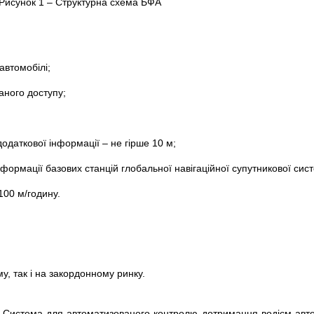
Рисунок 1 – Структурна схема БФА
автомобілі;
аного доступу;
одаткової інформації – не гірше 10 м;
формації базових станцій глобальної навігаційної супутникової сист
100 м/годину.
, так і на закордонному ринку.
О.О. Система для автоматизованого контролю дотримання водієм ав