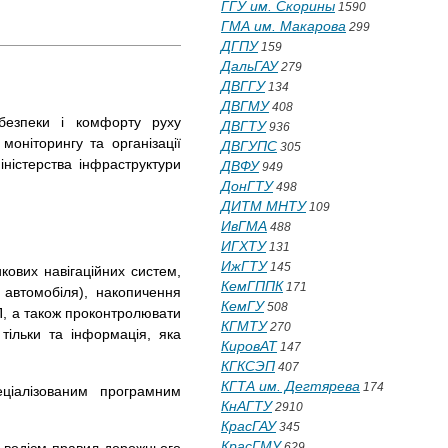
ГГУ им. Скорины
1590
ГМА им. Макарова
299
ДГПУ
159
ДальГАУ
279
ДВГГУ
134
ДВГМУ
408
безпеки і комфорту руху
ДВГТУ
936
моніторингу та організації
ДВГУПС
305
ністерства інфраструктури
ДВФУ
949
ДонГТУ
498
ДИТМ МНТУ
109
ИвГМА
488
ИГХТУ
131
ИжГТУ
145
кових навігаційних систем,
КемГППК
171
 автомобіля), накопичення
КемГУ
508
ТП, а також проконтролювати
КГМТУ
270
тільки та інформація, яка
КировАТ
147
КГКСЭП
407
КГТА им. Дегтярева
174
еціалізованим програмним
КнАГТУ
2910
КрасГАУ
345
КрасГМУ
629