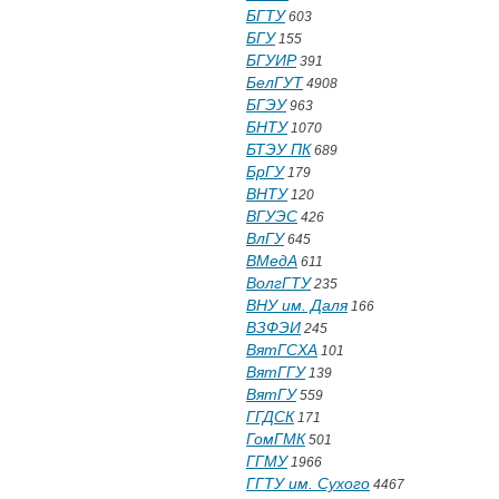
БГТУ
603
БГУ
155
БГУИР
391
БелГУТ
4908
БГЭУ
963
БНТУ
1070
БТЭУ ПК
689
БрГУ
179
ВНТУ
120
ВГУЭС
426
ВлГУ
645
ВМедА
611
ВолгГТУ
235
ВНУ им. Даля
166
ВЗФЭИ
245
ВятГСХА
101
ВятГГУ
139
ВятГУ
559
ГГДСК
171
ГомГМК
501
ГГМУ
1966
ГГТУ им. Сухого
4467