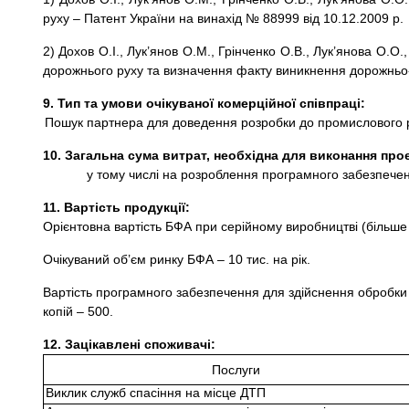
руху – Патент України на винахід № 88999 від 10.12.2009 р.
2) Дохов О.І., Лук’янов О.М., Грінченко О.В., Лук’янова О
дорожнього руху та визначення факту виникнення дорожньо-
9.
Тип та умови очікуваної комерційної співпраці:
Пошук партнера для доведення розробки до промислового рі
10.
Загальна сума витрат, необхідна для виконання проек
у тому числі на розроблення програмного забезпечен
11.
Вартість продукції:
Орієнтовна вартість БФА при серійному виробництві (більше 1
Очікуваний об’єм ринку БФА – 10 тис. на рік.
Вартість програмного забезпечення для здійснення обробки і 
копій – 500.
12.
Зацікавлені споживачі:
Послуги
Виклик служб спасіння на місце ДТП