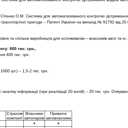
.О., Сітенко О.М. Система для автоматизованого контролю дотриман
транспортної пригоди – Патент України на винахід № 91792 від 25.
вня та спільне виробництв для оспоживачів— власників авто та ін.
ту: 600 тис. грн.,
ня:400 тис. грн.
000 шт.) – 1,5-2 тис. грн.
аналізу інформації (при реалізації 20 копій) – 20 тис. грн. Очікув
Страхові
Власники
Приватні
компанії
автопарків
автовласники
+
+