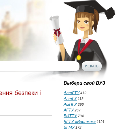
Выбери свой ВУЗ
ення безпеки і
АлтГТУ
419
АлтГУ
113
АмПГУ
296
АГТУ
267
БИТТУ
794
БГТУ «Военмех»
1191
БГМУ
172