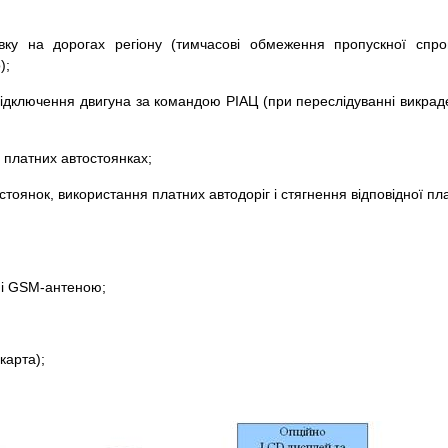
вку на дорогах регіону (тимчасові обмеження пропускної спро
);
відключення двигуна за командою РІАЦ (при переслідуванні викраде
а платних автостоянках;
тоянок, використання платних автодоріг і стягнення відповідної пл
 і GSM-антеною;
карта);