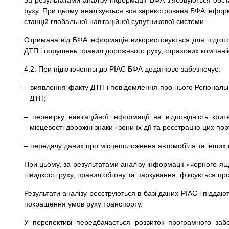
За результатами аналізу інформації БФА з’ясовуються обс
руху. При цьому аналізується вся зареєстрована БФА інфор
станцій глобальної навігаційної супутникової системи.
Отримана від БФА інформація використовується для підгото
ДТП і порушень правил дорожнього руху, страхових компані
4.2. При підключенны до РІАС БФА додатково забезпечує:
– виявлення факту ДТП і повідомлення про нього Регіональн
ДТП;
– перевірку навігаційної інформації на відповідність к
місцевості дорожні знаки і зони їх дії та реєстрацію цих по
– передачу даних про місцеположення автомобіля та інших 
При цьому, за результатами аналізу інформації «чорного я
швидкості руху, правил обгону та паркування, фіксується п
Результати аналізу реєструються в базі даних РІАС і піддаю
покращення умов руху транспорту.
У перспективі передбачається розвиток програмного за