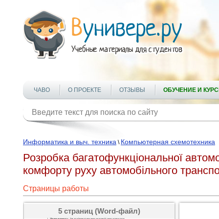
ЧАВО
О ПРОЕКТЕ
ОТЗЫВЫ
ОБУЧЕНИЕ И КУР
Информатика и выч. техника
Компьютерная схемотехника
\
Розробка багатофункціональної автомо
комфорту руху автомобільного трансп
Страницы работы
5 страниц (Word-файл)