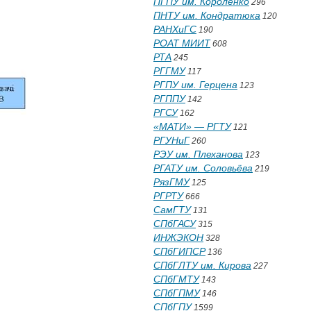
ПГПУ им. Короленко
296
ПНТУ им. Кондратюка
120
РАНХиГС
190
РОАТ МИИТ
608
РТА
245
РГГМУ
117
РГПУ им. Герцена
123
РГППУ
142
РГСУ
162
«МАТИ» — РГТУ
121
РГУНиГ
260
РЭУ им. Плеханова
123
РГАТУ им. Соловьёва
219
РязГМУ
125
РГРТУ
666
СамГТУ
131
СПбГАСУ
315
ИНЖЭКОН
328
СПбГИПСР
136
СПбГЛТУ им. Кирова
227
СПбГМТУ
143
СПбГПМУ
146
СПбГПУ
1599