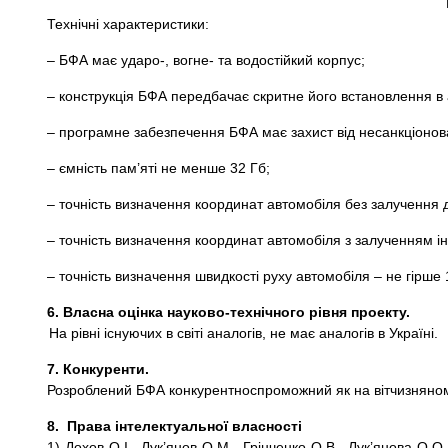
Технічні характеристики:
– БФА має ударо-, вогне- та водостійкий корпус;
– конструкція БФА передбачає скритне його встановлення в 
– програмне забезпечення БФА має захист від несанкціонов
– ємність пам’яті не менше 32 Гб;
– точність визначення координат автомобіля без залучення д
– точність визначення координат автомобіля з залученням ін
– точність визначення швидкості руху автомобіля – не гірше 
6.
Власна оцінка науково-технічного рівня проекту.
На рівні існуючих в світі аналогів, не має аналогів в Україні.
7.
Конкуренти.
Розроблений БФА конкурентноспроможний як на вітчизняному
8.
Права інтелектуальної власності
1) Дохов О.І., Лук’янов О.М., Грінченко О.В., Лук’янова 