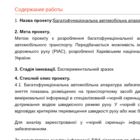
Содержание работы
1.
Назва проекту:
Багатофункціональна автомобільна апар
2.
Мета проекту.
Метою проекту є розроблення багатофункціональної а
автомобільного транспорту. Передбачається можливість ін
дорожнього руху (РІАС), розробленої Харківським націон
України.
3.
Стадія інновації.
Експериментальний зразок
4.
Стислий опис проекту.
4.1. Багатофункціональна автомобільна апаратура забезпе
зняття показань розміщених на транспортному засобі да
вимірювальної інформації в спеціалізованій «чорній скриньц
дотримання водієм швидкісного режимі руху. У «чорній с
відповідає критеріям перевищення швидкості руху або має 
Для аналізу зареєстрованої у «чорній скриньці» інфо
забезпеченням.