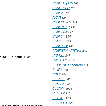
СПбГТИ (ТУ)
293
СПбГТУРП
236
СПбГУ
578
ГУАП
524
СПбГУНиПТ
291
СПбГУПТД
438
СПбГУСЭ
226
СПбГУТ
194
СПГУТД
151
СПбГУЭФ
145
СПбГЭТУ «ЛЭТИ»
379
ПИМаш
247
еми – не гірше 1 м;
НИУ ИТМО
531
СГТУ им. Гагарина
114
СахГУ
278
СЗТУ
484
СибАГС
249
СибГАУ
462
СибГИУ
1654
СибГТУ
946
СГУПС
1473
СибГУТИ
2083
томобіля правил дорожнього