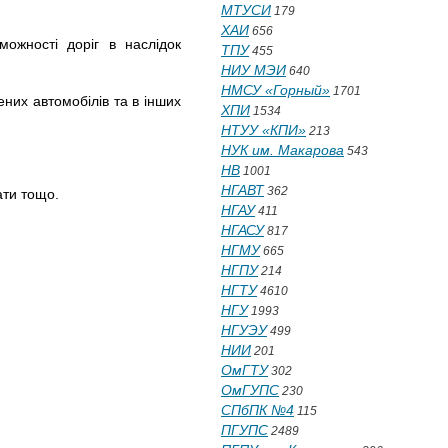
МТУСИ
179
ХАИ
656
можності доріг в наслідок
ТПУ
455
НИУ МЭИ
640
НМСУ «Горный»
1701
них автомобілів та в інших
ХПИ
1534
НТУУ «КПИ»
213
НУК им. Макарова
543
НВ
1001
НГАВТ
362
ати тощо.
НГАУ
411
НГАСУ
817
НГМУ
665
НГПУ
214
НГТУ
4610
НГУ
1993
НГУЭУ
499
НИИ
201
ОмГТУ
302
ОмГУПС
230
СПбПК №4
115
ПГУПС
2489