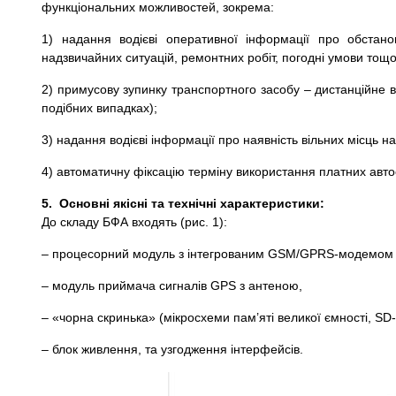
функціональних можливостей, зокрема:
1) надання водієві оперативної інформації про обстано
надзвичайних ситуацій, ремонтних робіт, погодні умови тощо
2) примусову зупинку транспортного засобу – дистанційне 
подібних випадках);
3) надання водієві інформації про наявність вільних місць н
4) автоматичну фіксацію терміну використання платних автос
5.
Основні якісні та технічні характеристики:
До складу БФА входять (рис. 1):
– процесорний модуль з інтегрованим GSM/GPRS-модемом
– модуль приймача сигналів GPS з антеною,
– «чорна скринька» (мікросхеми пам’яті великої ємності, SD-
– блок живлення, та узгодження інтерфейсів.