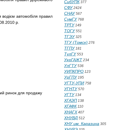
СибУПК
377
СФУ
2424
СНАУ
567
ня водієм автомобіля правил
СумГУ
768
08.2010 р.
ТРТУ
149
ТОГУ
551
ТГЭУ
325
.
ТГУ (Томск)
276
ТГПУ
181
ТулГУ
553
УкрГАЖТ
234
УлГТУ
536
УИПКПРО
123
УрГПУ
195
УГТУ-УПИ
758
УГНТУ
570
аний ринок для продажу
УГТУ
134
ХГАЭП
138
ХГАФК
110
ХНАГХ
407
ХНУВД
512
ХНУ им. Каразина
305
ХНУРЭ
325