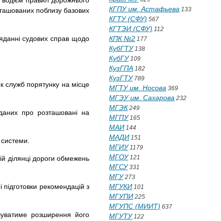
ь водієм правил дорожнього
КГПУ им. Астафьева
133
зташованих поблизу базових
КГТУ (СФУ)
567
КГТЭИ (СФУ)
112
ляданні судових справ щодо
КПК №2
177
КубГТУ
138
КубГУ
109
КузГПА
182
КузГТУ
789
к служб порятунку на місце
МГТУ им. Носова
369
МГЭУ им. Сахарова
232
МГЭК
249
 даних про розташовані на
МГПУ
165
МАИ
144
МАДИ
151
 системи.
МГИУ
1179
МГОУ
121
ій ділянці дороги обмежень
МГСУ
331
МГУ
273
і підготовки рекомендацій з
МГУКИ
101
МГУПИ
225
МГУПС (МИИТ)
637
чуватиме розширення його
МГУТУ
122