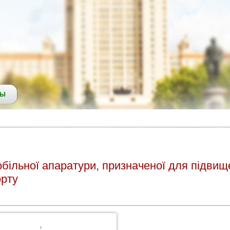
СЫ
більної апаратури, призначеної для підвищ
орту