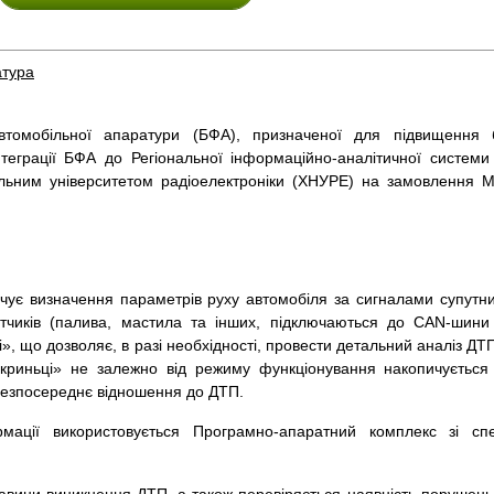
атура
втомобільної апаратури (БФА), призначеної для підвищення 
теграції БФА до Регіональної інформаційно-аналітичної системи 
альним університетом радіоелектроніки (ХНУРЕ) на замовлення Мі
чує визначення параметрів руху автомобіля за сигналами супутни
тчиків (палива, мастила та інших, підключаються до CAN-шини
і», що дозволяє, в разі необхідності, провести детальний аналіз Д
криньці» не залежно від режиму функціонування накопичується 
безпосереднє відношення до ДТП.
рмації використовується Програмно-апаратний комплекс зі сп