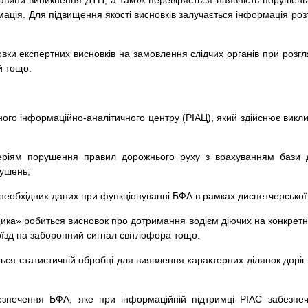
тавини виникнення ДТП, а також перевіряється наявність порушен
мація. Для підвищення якості висновків залучається інформація ро
вки експертних висновків на замовлення слідчих органів при розг
й тощо.
ого інформаційно-аналітичного центру (РІАЦ), який здійснює викли
ритеріям порушення правил дорожнього руху з врахуванням бази
рушень;
необхідних даних при функціонуванні БФА в рамках диспетчерської
щика» робиться висновок про дотримання водієм діючих на конкретн
роїзд на заборонний сигнал світлофора тощо.
ться статистичній обробці для виявлення характерних ділянок доріг 
безпечення БФА, яке при інформаційній підтримці РІАС забезпе