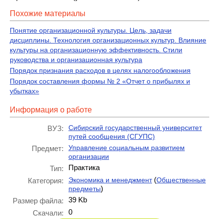
Похожие материалы
Понятие организационной культуры. Цель, задачи
дисциплины. Технология организационных культур. Влияние
культуры на организационную эффективность. Стили
руководства и организационная культура
Порядок признания расходов в целях налогообложения
Порядок составления формы № 2 «Отчет о прибылях и
убытках»
Информация о работе
Сибирский государственный университет
ВУЗ:
путей сообщения (СГУПС)
Управление социальным развитием
Предмет:
организации
Практика
Тип:
(
Экономика и менеджмент
Общественные
Категория:
)
предметы
39 Kb
Размер файла:
0
Скачали: