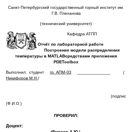
Санкт-Петербургский государственный горный институт им.
Г.В. Плеханова
(технический университет)
Кафедра АТПП
Отчёт по лабораторной работе
Построение модели распределения
температуры в
MATLAB
средствами приложения
PDE
Toolbox
Выполнил: студент
гр. АПМ-03
______________
/
Никифоров М.Н.
/
(подпи
(Ф.И.О.)
ПРОВЕРИЛ:
Доцент:
______________
/Фирсов А.Ю./