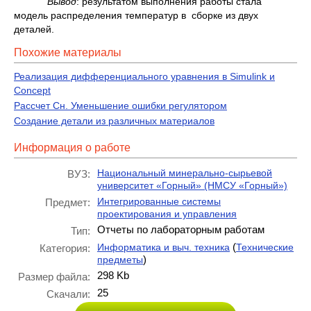
Вывод
: результатом выполнения работы стала
модель распределения температур в сборке из двух
деталей.
Похожие материалы
Реализация дифференциального уравнения в Simulink и
Concept
Рассчет Cн. Уменьшение ошибки регулятором
Создание детали из различных материалов
Информация о работе
Национальный минерально-сырьевой
ВУЗ:
университет «Горный» (НМСУ «Горный»)
Интегрированные системы
Предмет:
проектирования и управления
Отчеты по лабораторным работам
Тип:
(
Информатика и выч. техника
Технические
Категория:
)
предметы
298 Kb
Размер файла:
25
Скачали: