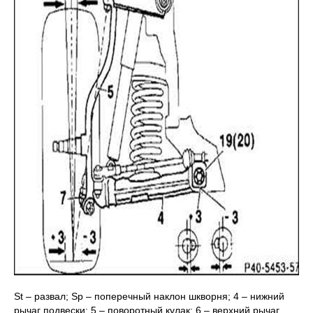
St – развал; Sp – поперечный наклон шкворня; 4 – нижний
рычаг подвески; 5 – поворотный кулак; 6 – верхний рычаг