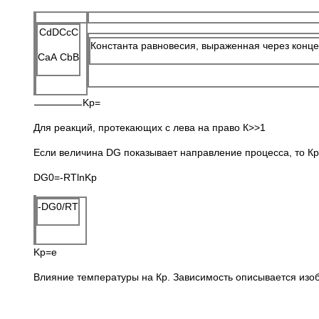
СdDСcC
Константа равновесия, выраженная через конц
СaA СbB
Kp=
Для реакций, протекающих с лева на право К>>1
Если величина DG показывает направление процесса, то Кр п
DG0=-RTlnKp
-DG0/RT
Kp=e
Влияние температуры на Кр. Зависимость описывается изо