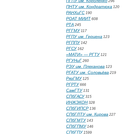
ПГПУ им. Короленко
296
ПНТУ им. Кондратюка
120
РАНХиГС
190
РОАТ МИИТ
608
РТА
245
РГГМУ
117
РГПУ им. Герцена
123
РГППУ
142
РГСУ
162
«МАТИ» — РГТУ
121
РГУНиГ
260
РЭУ им. Плеханова
123
РГАТУ им. Соловьёва
219
РязГМУ
125
РГРТУ
666
СамГТУ
131
СПбГАСУ
315
ИНЖЭКОН
328
СПбГИПСР
136
СПбГЛТУ им. Кирова
227
СПбГМТУ
143
СПбГПМУ
146
СПбГПУ
1599