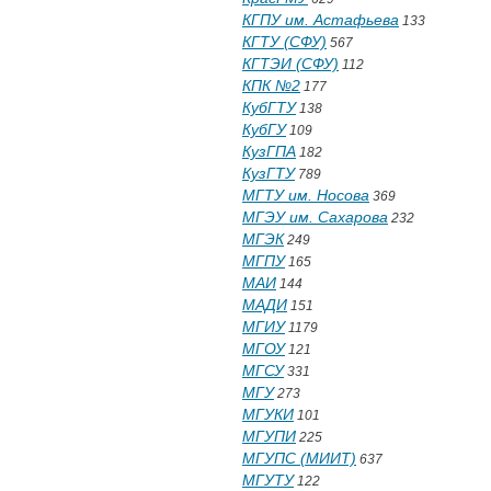
КГПУ им. Астафьева
133
КГТУ (СФУ)
567
КГТЭИ (СФУ)
112
КПК №2
177
КубГТУ
138
КубГУ
109
КузГПА
182
КузГТУ
789
МГТУ им. Носова
369
МГЭУ им. Сахарова
232
МГЭК
249
МГПУ
165
МАИ
144
МАДИ
151
МГИУ
1179
МГОУ
121
МГСУ
331
МГУ
273
МГУКИ
101
МГУПИ
225
МГУПС (МИИТ)
637
МГУТУ
122