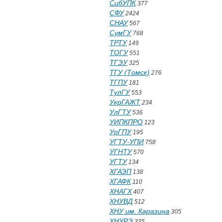
СибУПК
377
СФУ
2424
СНАУ
567
СумГУ
768
ТРТУ
149
ТОГУ
551
ТГЭУ
325
ТГУ (Томск)
276
ТГПУ
181
ТулГУ
553
УкрГАЖТ
234
УлГТУ
536
УИПКПРО
123
УрГПУ
195
УГТУ-УПИ
758
УГНТУ
570
УГТУ
134
ХГАЭП
138
ХГАФК
110
ХНАГХ
407
ХНУВД
512
ХНУ им. Каразина
305
ХНУРЭ
325