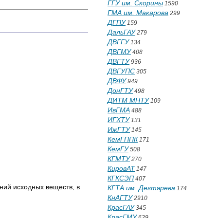
ГГУ им. Скорины
1590
ГМА им. Макарова
299
ДГПУ
159
ДальГАУ
279
ДВГГУ
134
ДВГМУ
408
ДВГТУ
936
ДВГУПС
305
ДВФУ
949
ДонГТУ
498
ДИТМ МНТУ
109
ИвГМА
488
ИГХТУ
131
ИжГТУ
145
КемГППК
171
КемГУ
508
КГМТУ
270
КировАТ
147
КГКСЭП
407
ний исходных веществ, в
КГТА им. Дегтярева
174
КнАГТУ
2910
КрасГАУ
345
КрасГМУ
629