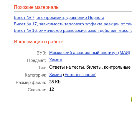
Похожие материалы
Билет № 7, электрохимия, уравнение Нернста
Билет № 17, зависимость теплового эффекта реакции от т
Билет № 16, химическое равновесие, закон действия масс, 
Информация о работе
Московский авиационный институт (МАИ)
ВУЗ:
Химия
Предмет:
Ответы на тесты, билеты, контрольные
Тип:
(
)
Химия
Естествознание
Категория:
35 Kb
Размер файла:
12
Скачали: