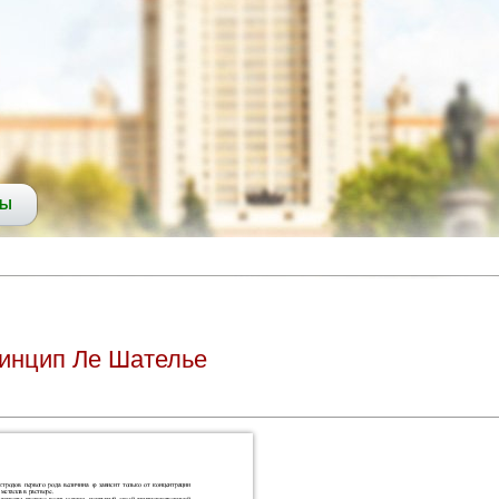
СЫ
ринцип Ле Шателье