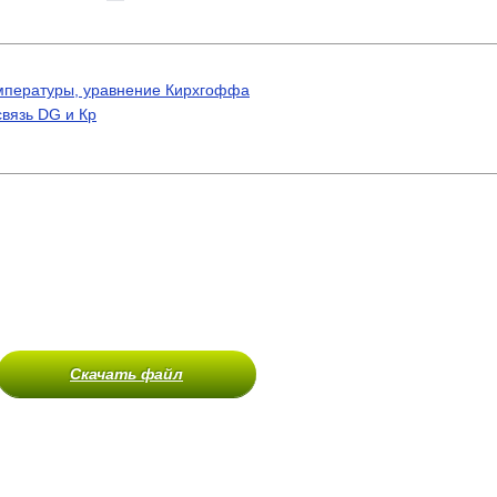
емпературы, уравнение Кирхгоффа
связь DG и Кр
Скачать файл