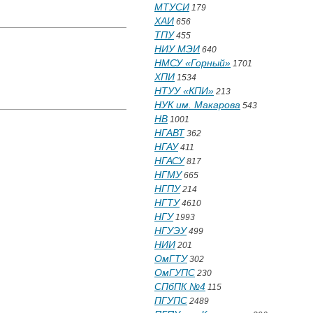
МТУСИ
179
ХАИ
656
ТПУ
455
НИУ МЭИ
640
НМСУ «Горный»
1701
ХПИ
1534
НТУУ «КПИ»
213
НУК им. Макарова
543
НВ
1001
НГАВТ
362
НГАУ
411
НГАСУ
817
НГМУ
665
НГПУ
214
НГТУ
4610
НГУ
1993
НГУЭУ
499
НИИ
201
ОмГТУ
302
ОмГУПС
230
СПбПК №4
115
ПГУПС
2489