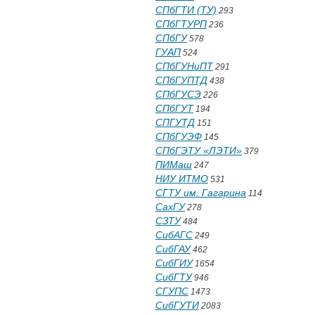
СПбГТИ (ТУ)
293
СПбГТУРП
236
СПбГУ
578
ГУАП
524
СПбГУНиПТ
291
СПбГУПТД
438
СПбГУСЭ
226
СПбГУТ
194
СПГУТД
151
СПбГУЭФ
145
СПбГЭТУ «ЛЭТИ»
379
ПИМаш
247
НИУ ИТМО
531
СГТУ им. Гагарина
114
СахГУ
278
СЗТУ
484
СибАГС
249
СибГАУ
462
СибГИУ
1654
СибГТУ
946
СГУПС
1473
СибГУТИ
2083