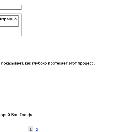
ентрацию.
оказывает, как глубоко протекает этот процесс.
барой Ван Гоффа.
1
2