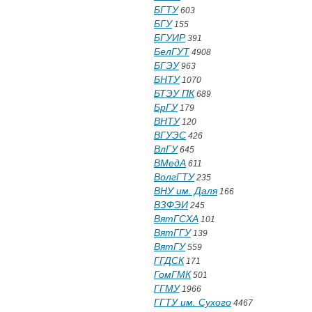
БГТУ
603
БГУ
155
БГУИР
391
БелГУТ
4908
БГЭУ
963
БНТУ
1070
БТЭУ ПК
689
БрГУ
179
ВНТУ
120
ВГУЭС
426
ВлГУ
645
ВМедА
611
ВолгГТУ
235
ВНУ им. Даля
166
ВЗФЭИ
245
ВятГСХА
101
ВятГГУ
139
ВятГУ
559
ГГДСК
171
ГомГМК
501
ГГМУ
1966
ГГТУ им. Сухого
4467