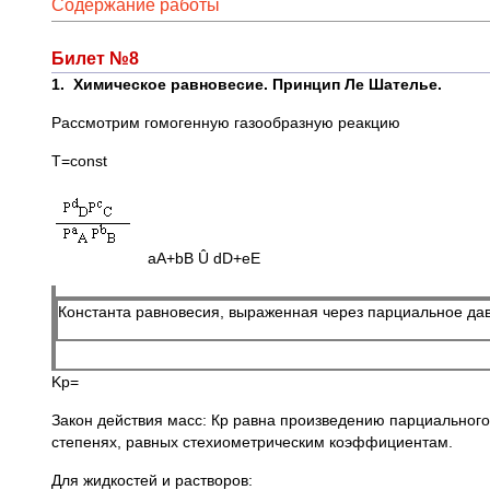
Содержание работы
Билет №8
1.
Химическое равновесие. Принцип Ле Шателье.
Рассмотрим гомогенную газообразную реакцию
T=const
aA+bB Û dD+eE
Константа равновесия, выраженная через парциальное да
Kp=
Закон действия масс: Кр равна произведению парциального
степенях, равных стехиометрическим коэффициентам.
Для жидкостей и растворов: