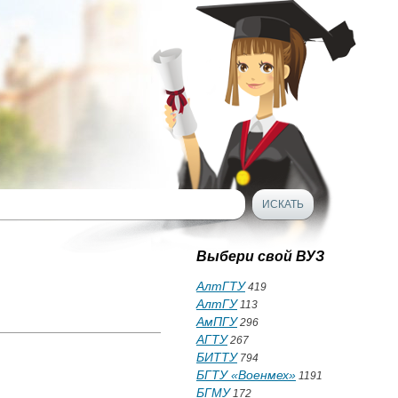
Выбери свой ВУЗ
АлтГТУ
419
АлтГУ
113
АмПГУ
296
АГТУ
267
БИТТУ
794
БГТУ «Военмех»
1191
БГМУ
172