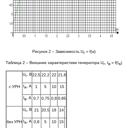
Рисунок 2 – Зависимость U
= f(α)
г
Таблица 2 – Внешние характеристики генератора U
, I
= f(I
)
г
в
я
U
, В
22,5
22,2
22
21,8
г
I
, А
с УРН
1
5
10
15
я
I
, А
0,7
0,75
0,8
0,85
в
U
, В
21
20,5
18
14
г
I
, А
без УРН
0,8
5
10
15
я