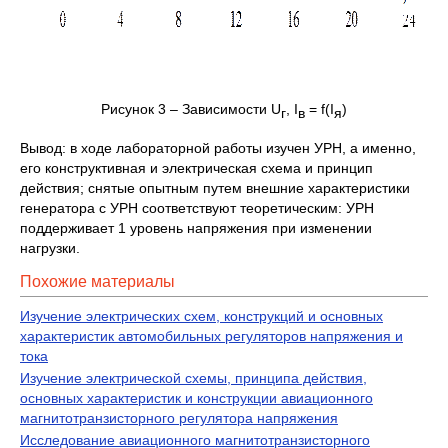
Рисунок 3 – Зависимости U
, I
= f(I
)
г
в
я
Вывод: в ходе лабораторной работы изучен УРН, а именно,
его конструктивная и электрическая схема и принцип
действия; снятые опытным путем внешние характеристики
генератора с УРН соответствуют теоретическим: УРН
поддерживает 1 уровень напряжения при изменении
нагрузки.
Похожие материалы
Изучение электрических схем, конструкций и основных
характеристик автомобильных регуляторов напряжения и
тока
Изучение электрической схемы, принципа действия,
основных характеристик и конструкции авиационного
магнитотранзи­сторного регулятора напряжения
Исследование авиационного магнитотранзисторного