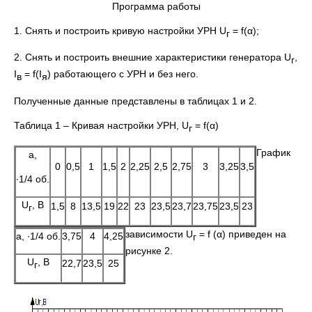
Программа работы
1. Снять и построить кривую настройки УРН U
= f(α);
г
2. Снять и построить внешние характеристики генератора U
,
г
I
= f(I
) работающего с УРН и без него.
в
я
Полученные данные представлены в таблицах 1 и 2.
Таблица 1 – Кривая настройки УРН, U
= f(α)
г
График
a,
0
0,5
1
1,5
2
2,25
2,5
2,75
3
3,25
3,5
∙1/4 об.
U
, В
1,5
8
13,5
19
22
23
23,5
23,7
23,75
23,5
23
г
зависимости U
= f (α) приведен на
a, ∙1/4 об.
3,75
4
4,25
г
рисунке 2.
U
, В
22,7
23,5
25
г