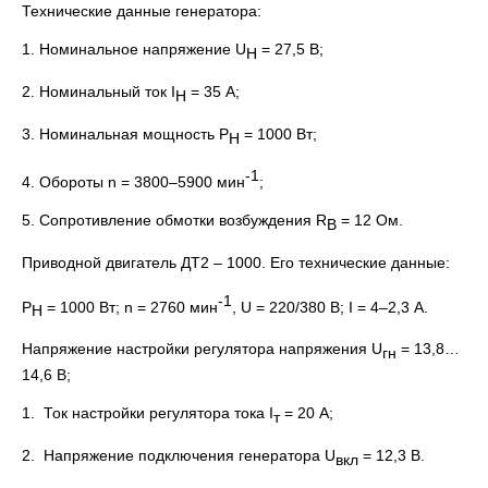
Технические данные генератора:
1. Номинальное напряжение U
= 27,5 В;
Н
2. Номинальный ток I
= 35 А;
Н
3. Номинальная мощность Р
= 1000 Вт;
Н
-1
4. Обороты n = 3800–5900 мин
;
5. Сопротивление обмотки возбуждения R
= 12 Ом.
В
Приводной двигатель ДТ2 – 1000. Его технические данные:
-1
Р
= 1000 Вт; n = 2760 мин
, U = 220/380 В; I = 4–2,3 А.
Н
Напряжение настройки регулятора напряжения U
= 13,8…
гн
14,6 В;
1. Ток настройки регулятора тока I
= 20 А;
т
2. Напряжение подключения генератора U
= 12,3 В.
вкл