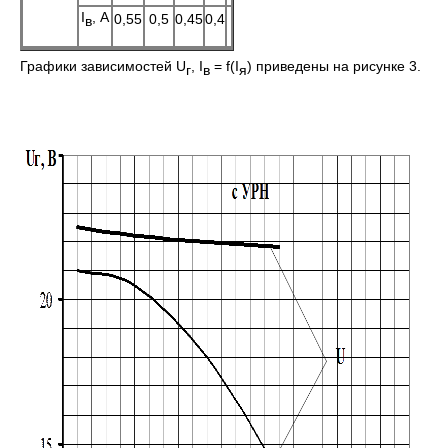
I
, А
0,55
0,5
0,45
0,4
в
Графики зависимостей U
, I
= f(I
) приведены на рисунке 3.
г
в
я