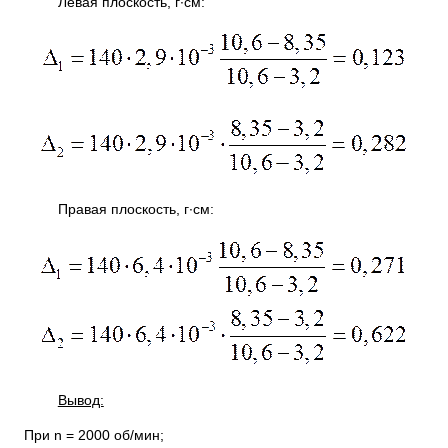
Левая плоскость, г∙см:
Правая плоскость, г∙см:
Вывод:
При n = 2000 об/мин;