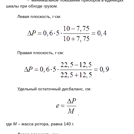
- минимальное показание приборов в единицах
шкалы при обходе грузом.
Левая плоскость, г∙см:
Правая плоскость, г∙см:
.
Удельный остаточный дисбаланс, см:
,
где
М
– масса ротора, равна 140 г.