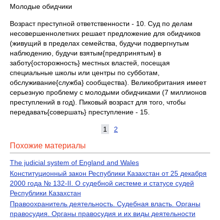
Молодые обидчики
Возраст преступной ответственности - 10. Суд по делам
несовершеннолетних решает предложение для обидчиков
(живущий в пределах семейства, будучи подвергнутым
наблюдению, будучи взятым{предпринятым} в
заботу{осторожность} местных властей, посещая
специальные школы или центры по субботам,
обслуживание{служба} сообщества). Великобритания имеет
серьезную проблему с молодыми обидчиками (7 миллионов
преступлений в год). Пиковый возраст для того, чтобы
передавать{совершать} преступление - 15.
1
2
Похожие материалы
The judicial system of England and Wales
Конституционный закон Республики Казахстан от 25 декабря
2000 года № 132-II. О судебной системе и статусе судей
Республики Казахстан
Правоохранитель деятельность. Судебная власть. Органы
правосудия. Органы правосудия и их виды деятельности