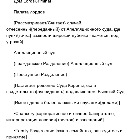
Дом LordsCriminal
Палата лордов
[Рассматривает{Считает} случай,
отнесенный{переданный} от Апелляционного суда, где
пункт{точка} важности широкой публики - кажется, под
угрозой]
Апелляционный суд
(Гражданское Разделение) Апелляционный суд
(Преступное Разделение)
[Настигает решение Суда Короны, если
свидетельство{очевидность} подавляющее] Высокий Суд:
[Имеет дело с более сложными случаями{делами}]
•Chancery [корпоративное и личное банкротство,
интерпретация доверия{трестов} и завещаний]
•Family Разделение [закон семейства, разведитесь и
принятие]