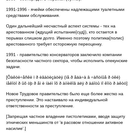
1991-1996 - ячейки обеспечены надлежащими туалетными
средствами обслуживания.
Один дальнейший несчастный аспект системы - тех на
арестованном (ждущий испытание{суд}), кто остается в
тюрьмах слишком долго. Именно поэтому политика{полис}
арестованного требует осторожную переоценку.
1991 - правительство консерваторов заключило компании
безопасности частного сектора, чтобы исполнить опекунские
задачи.
[Ôàêòè÷åñêè ï ð èâàòèçàöèÿ (ïå ð åäà÷à â ÷àñòíûå ð óêè)
íåêîòî ð ûõ òþ ð åì è íàéì îõ ð àííèêîâ äëÿ ð àáîòû ïî êîíò ð àêòó]
Новое Трудовое правительство было еще более жестко на
преступлении. Это настаивало на индивидуальной
ответственности за преступление.
[Запрещая частное владение пистолетиками, вводя защиту
этнических меньшинств от 'в расовом отношении активное
насилие'.]