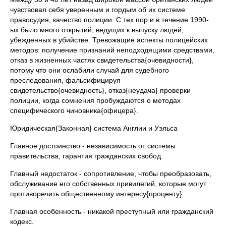
чувствовал себя уверенным и гордым об их системе
правосудия, качество полиции. С тех пор и в течение 1990-
ых было много открытий, ведущих к выпуску людей,
убежденных в убийстве. Тревожащие аспекты полицейских
методов: получение признаний неподходящими средствами,
отказ в жизненных частях свидетельства{очевидности},
потому что они ослабили случай для судебного
преследования, фальсифицируя
свидетельство{очевидность}, отказ{неудача} проверки
полиции, когда сомнения пробуждаются о методах
специфического чиновника{офицера}.
Юридическая{Законная} система Англии и Уэльса
Главное достоинство - независимость от системы
правительства, гарантия гражданских свобод.
Главный недостаток - сопротивление, чтобы преобразовать,
обслуживание его собственных привилегий, которые могут
противоречить общественному интересу{проценту}.
Главная особенность - никакой преступный или гражданский
кодекс.