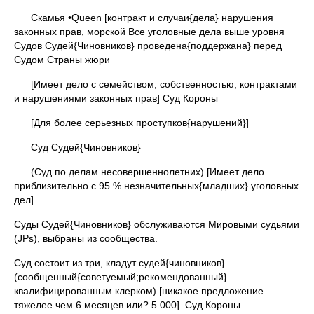
Скамья •Queen [контракт и случаи{дела} нарушения
законных прав, морской Все уголовные дела выше уровня
Судов Судей{Чиновников} проведена{поддержана} перед
Судом Страны жюри
[Имеет дело с семейством, собственностью, контрактами
и нарушениями законных прав] Суд Короны
[Для более серьезных проступков{нарушений}]
Суд Судей{Чиновников}
(Суд по делам несовершеннолетних) [Имеет дело
приблизительно с 95 % незначительных{младших} уголовных
дел]
Суды Судей{Чиновников} обслуживаются Мировыми судьями
(JPs), выбраны из сообщества.
Суд состоит из три, кладут судей{чиновников}
(сообщенный{советуемый;рекомендованный}
квалифицированным клерком) [никакое предложение
тяжелее чем 6 месяцев или? 5 000]. Суд Короны