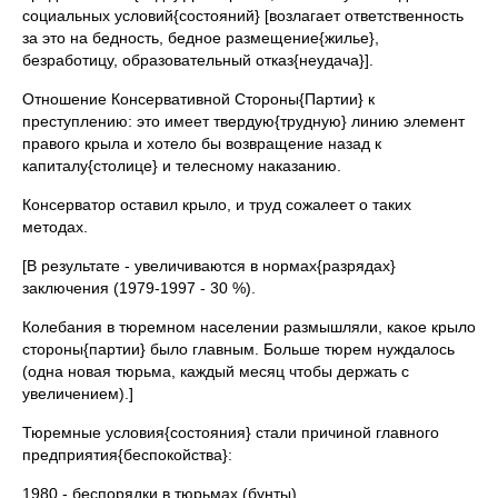
социальных условий{состояний} [возлагает ответственность
за это на бедность, бедное размещение{жилье},
безработицу, образовательный отказ{неудача}].
Отношение Консервативной Стороны{Партии} к
преступлению: это имеет твердую{трудную} линию элемент
правого крыла и хотело бы возвращение назад к
капиталу{столице} и телесному наказанию.
Консерватор оставил крыло, и труд сожалеет о таких
методах.
[В результате - увеличиваются в нормах{разрядах}
заключения (1979-1997 - 30 %).
Колебания в тюремном населении размышляли, какое крыло
стороны{партии} было главным. Больше тюрем нуждалось
(одна новая тюрьма, каждый месяц чтобы держать с
увеличением).]
Тюремные условия{состояния} стали причиной главного
предприятия{беспокойства}:
1980 - беспорядки в тюрьмах (бунты).