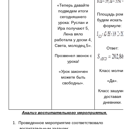
«Теперь давайте
подведем итоги
Площадь ромба
сегодняшнего
будем искать по
урока: Руслан и
формуле:
Ира получают 5,
Лена вяло
работала у доски 4,
Света, молодец,5».
Ответ:
Прозвенел звонок с
урока!
Класс молчит.
«Урок закончен
можете быть
«Да».
свободны».
Класс зашумел
доставая
дневники.
Анализ воспитательного мероприятия.
1. Проведенное мероприятие соответствовало
воспитательным задачам: