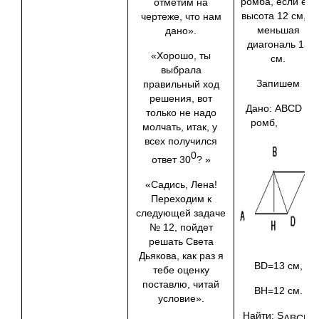
ромба, если его
отметим на
высота 12 см, а
чертеже, что нам
меньшая
дано».
диагональ 13
«Хорошо, ты
см.
выбрала
Запишем
правильный ход
решения, вот
Дано: ABCD –
только не надо
ромб,
молчать, итак, у
всех получился
0
ответ 30
? »
«Садись, Лена!
Переходим к
следующей задаче
№ 12, пойдет
решать Света
Дьякова, как раз я
BD=13 см,
тебе оценку
поставлю, читай
BH=12 см.
условие».
Найти: S
.
ABCD