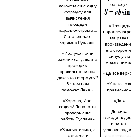
ее вслух:
докажем еще одну
формулу для
вычисления
площади
«Площадь
параллелограмма.
параллелограм­
И это сделает
ма равна
Каримов Руслан».
произведению
его сторон на
«Ира уже почти
синус угла
закончила, давайте
между ними».
проверим
правильно ли она
«Да все верно».
доказала формулу?
В этом нам
«У него тоже
поможет Лена».
правильно».
«Хорошо, Ира,
«Да!»
садись! Лена, а ты
Девочка
проверь еще
выходит к доске
работу Руслана»
и читает
«Замечательно, а
условие задачи:
как дела с