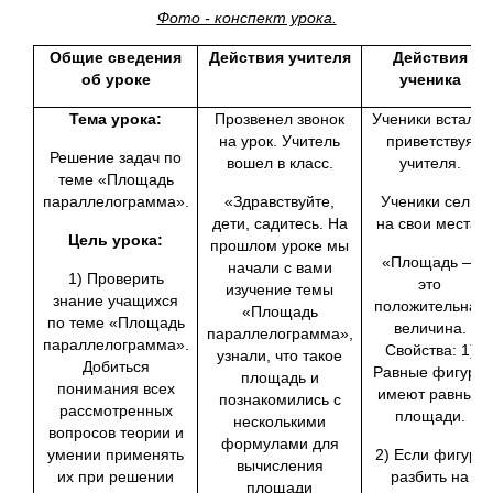
Фото - конспект урока.
Общие сведения
Действия учителя
Действия
об уроке
ученика
Тема урока:
Прозвенел звонок
Ученики встали,
на урок. Учитель
приветствуя
Решение задач по
вошел в класс.
учителя.
теме «Площадь
параллелограмма».
«Здравствуйте,
Ученики сели
дети, садитесь. На
на свои места.
Цель урока:
прошлом уроке мы
«Площадь —
начали с вами
1) Проверить
это
изучение темы
знание учащихся
положительная
«Площадь
по теме «Площадь
величи­на.
параллелограмма»,
параллелограмма».
Свойства: 1)
узнали, что такое
Добиться
Равные фигуры
площадь и
понимания всех
имеют равные
познакомились с
рассмотренных
площади.
несколькими
вопросов теории и
формулами для
умении применять
2) Если фигуру
вычисления
их при решении
разбить на
площади