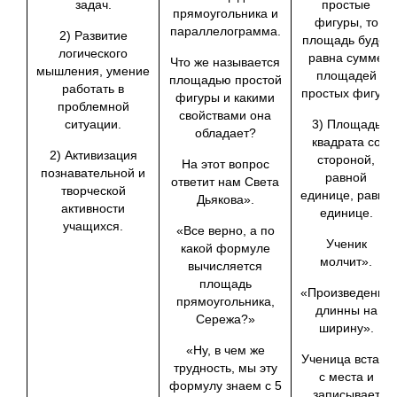
задач.
простые
прямоугольника и
фигуры, то
параллелограмма.
2) Развитие
площадь будет
логического
равна сумме
Что же называется
мышления, умение
площа­дей
площадью простой
работать в
простых фигур.
фигуры и какими
проблемной
свойствами она
ситуации.
3) Площадь
обладает?
квадрата со
2) Активизация
стороной,
На этот вопрос
познавательной и
равной
ответит нам Света
творческой
единице, равна
Дьякова».
активности
единице.
учащихся.
«Все верно, а по
Ученик
какой формуле
молчит».
вычисляется
площадь
«Произведение
прямоугольника,
длинны на
Сережа?»
ширину».
«Ну, в чем же
Ученица встает
трудность, мы эту
с места и
формулу знаем с 5
записывает