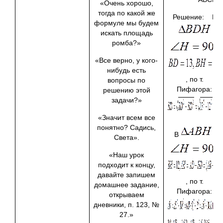
«Очень хорошо,
тогда по какой же
Решение: В
формуле мы будем
искать площадь
ромба?»
«Все верно, у кого-
нибудь есть
, по т.
вопросы по
Пифагора:
решению этой
задачи?»
«Значит всем все
понятно? Садись,
В
Света».
«Наш урок
подходит к концу,
давайте запишем
, по т.
домашнее задание,
Пифагора:
открываем
дневники, п. 123, №
27.»