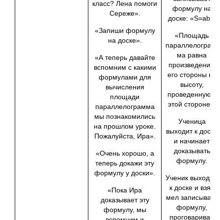
класс? Лена помоги
формулу на
Сереже».
доске: «S=ab».
«Запиши формулу
«Площадь
на доске».
параллелограм­
ма равна
«А теперь давайте
произведению
вспомним с какими
его сторо­ны на
формулами для
высоту,
вычисления
проведенную к
площади
этой стороне».
параллелограмма
мы познакомились
Ученица
на прошлом уроке.
выходит к доске
Пожалуйста, Ира».
и начинает
доказывать
«Очень хорошо, а
формулу.
теперь докажи эту
формулу у доски».
Ученик выходит
к доске и взяв
«Пока Ира
мел записывает
доказывает эту
формулу,
формулу, мы
проговаривая
вспомним и