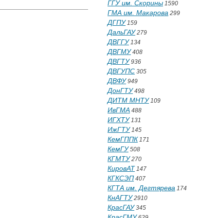
ГГУ им. Скорины
1590
ГМА им. Макарова
299
ДГПУ
159
ДальГАУ
279
ДВГГУ
134
ДВГМУ
408
ДВГТУ
936
ДВГУПС
305
ДВФУ
949
ДонГТУ
498
ДИТМ МНТУ
109
ИвГМА
488
ИГХТУ
131
ИжГТУ
145
КемГППК
171
КемГУ
508
КГМТУ
270
КировАТ
147
КГКСЭП
407
КГТА им. Дегтярева
174
КнАГТУ
2910
КрасГАУ
345
КрасГМУ
629