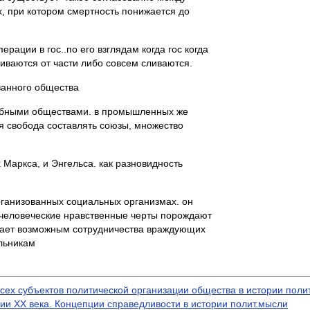
, при котором смертность понижается до
рации в гос..по его взглядам когда гос когда
иваются от части либо совсем сливаются.
ванного общества
ебными обществами. в промышленных же
я свобода составлять союзы, множество
 Маркса, и Энгельса. как разновидность
рганизованных социальных организмах. он
 человеческие нравственные черты порождают
елает возможным сотрудничества враждующих
льникам
ех субъектов политической организации общества в истории полит
гии XX века. Концепции справедливости в истории полит.мысли