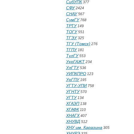
СибУПК
377
СФУ
2424
СНАУ
567
СумГУ
768
ТРТУ
149
ТОГУ
551
ТГЭУ
325
ТГУ (Томск)
276
ТГПУ
181
ТулГУ
553
УкрГАЖТ
234
УлГТУ
536
УИПКПРО
123
УрГПУ
195
УГТУ-УПИ
758
УГНТУ
570
УГТУ
134
ХГАЭП
138
ХГАФК
110
ХНАГХ
407
ХНУВД
512
ХНУ им. Каразина
305
ХНУРЭ
325