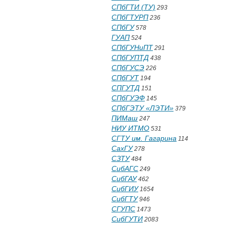
СПбГТИ (ТУ)
293
СПбГТУРП
236
СПбГУ
578
ГУАП
524
СПбГУНиПТ
291
СПбГУПТД
438
СПбГУСЭ
226
СПбГУТ
194
СПГУТД
151
СПбГУЭФ
145
СПбГЭТУ «ЛЭТИ»
379
ПИМаш
247
НИУ ИТМО
531
СГТУ им. Гагарина
114
СахГУ
278
СЗТУ
484
СибАГС
249
СибГАУ
462
СибГИУ
1654
СибГТУ
946
СГУПС
1473
СибГУТИ
2083