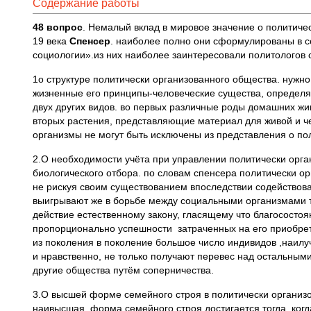
Содержание работы
48 вопрос
. Немалый вклад в мировое значение о политиче
19 века
Спенсер
. наиболее полно они сформулированы в 
социологии».из них наиболее заинтересовали политологов
1о структуре политически организованного общества. нужно
жизненные его принципы-человеческие существа, определя
двух других видов. во первых различные роды домашних жив
вторых растения, представляющие материал для живой и че
организмы не могут быть исключены из представления о по
2.О необходимости учёта при управлении политически орг
биологического отбора. по словам спенсера политически о
не рискуя своим существованием впоследствии содействов
выигрывают же в борьбе между социальными организмами т
действие естественному закону, гласящему что благососто
пропорционально успешности затраченных на его приобре
из поколения в поколение большое число индивидов ,наил
и нравственно, не только получают перевес над остальными
другие общества путём соперничества.
3.О высшей форме семейного строя в политически организ
наивысшая форма семейного строя достигается тогда, когд