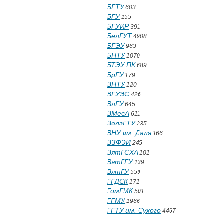
БГТУ
603
БГУ
155
БГУИР
391
БелГУТ
4908
БГЭУ
963
БНТУ
1070
БТЭУ ПК
689
БрГУ
179
ВНТУ
120
ВГУЭС
426
ВлГУ
645
ВМедА
611
ВолгГТУ
235
ВНУ им. Даля
166
ВЗФЭИ
245
ВятГСХА
101
ВятГГУ
139
ВятГУ
559
ГГДСК
171
ГомГМК
501
ГГМУ
1966
ГГТУ им. Сухого
4467