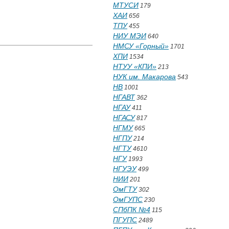
МТУСИ
179
ХАИ
656
ТПУ
455
НИУ МЭИ
640
НМСУ «Горный»
1701
ХПИ
1534
НТУУ «КПИ»
213
НУК им. Макарова
543
НВ
1001
НГАВТ
362
НГАУ
411
НГАСУ
817
НГМУ
665
НГПУ
214
НГТУ
4610
НГУ
1993
НГУЭУ
499
НИИ
201
ОмГТУ
302
ОмГУПС
230
СПбПК №4
115
ПГУПС
2489