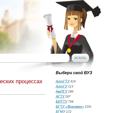
Выбери свой ВУЗ
ческих процессах
АлтГТУ
419
АлтГУ
113
АмПГУ
296
АГТУ
267
БИТТУ
794
БГТУ «Военмех»
1191
БГМУ
172