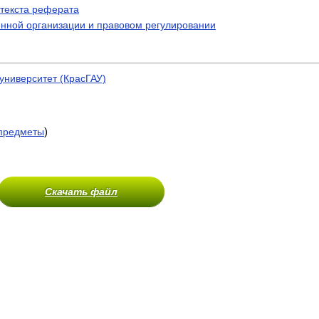
текста реферата
енной организации и правовом регулировании
университет (КрасГАУ)
)
предметы
Скачать файл