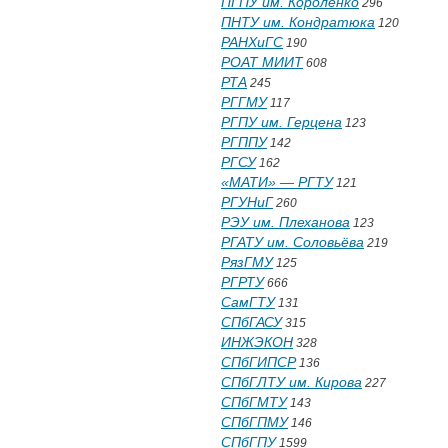
ПГПУ им. Короленко
296
ПНТУ им. Кондратюка
120
РАНХиГС
190
РОАТ МИИТ
608
РТА
245
РГГМУ
117
РГПУ им. Герцена
123
РГППУ
142
РГСУ
162
«МАТИ» — РГТУ
121
РГУНиГ
260
РЭУ им. Плеханова
123
РГАТУ им. Соловьёва
219
РязГМУ
125
РГРТУ
666
СамГТУ
131
СПбГАСУ
315
ИНЖЭКОН
328
СПбГИПСР
136
СПбГЛТУ им. Кирова
227
СПбГМТУ
143
СПбГПМУ
146
СПбГПУ
1599