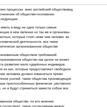
ских процессах внес английский обществовед
сочинении об обществе»основании
 следующие:
 иметь в виду не одни только самые
ющие в нём явления но так же и организмы
отных, которые стоят ниже чем человек. во
ловеческой деятельности. все такие
литически организованном обществе.
анизованным обществом требований
рганизованное общество как целое не может
ать развитию мало одарённых индивидов.
е из них, которые предоставляют свободное
яние человека должно изменяться прямо
тение усилий. такие общества производящие
учше приспособленных физически ,умственно
, но и будут стремиться замести собою все
ованном обществе. по его мнению
а существует такое согласование между