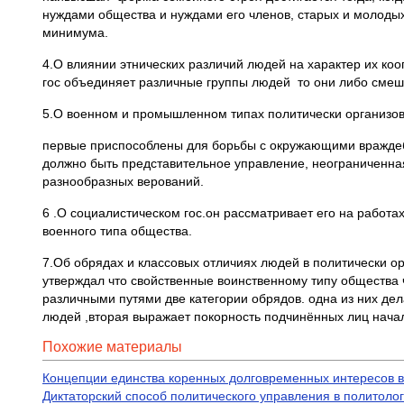
нуждами общества и нуждами его членов, старых и молодых
минимума.
4.О влиянии этнических различий людей на характер их коопе
гос объединяет различные группы людей то они либо смеш
5.О военном и промышленном типах политически организо
первые приспособлены для борьбы с окружающими вражд
должно быть представительное управление, неограниченна
разнообразных верований.
6 .О социалистическом гос.он рассматривает его на работах
военного типа общества.
7.Об обрядах и классовых отличиях людей в политически о
утверждал что свойственные воинственному типу общества
различными путями две категории обрядов. одна из них д
людей ,вторая выражает покорность подчинённых лиц нача
Похожие материалы
Концепции единства коренных долговременных интересов вс
Диктаторский способ политического управления в политоло