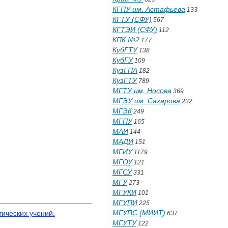
КГПУ им. Астафьева
133
КГТУ (СФУ)
567
КГТЭИ (СФУ)
112
КПК №2
177
КубГТУ
138
КубГУ
109
КузГПА
182
КузГТУ
789
МГТУ им. Носова
369
МГЭУ им. Сахарова
232
МГЭК
249
МГПУ
165
МАИ
144
МАДИ
151
МГИУ
1179
МГОУ
121
МГСУ
331
МГУ
273
МГУКИ
101
МГУПИ
225
МГУПС (МИИТ)
ических учений.
637
МГУТУ
122