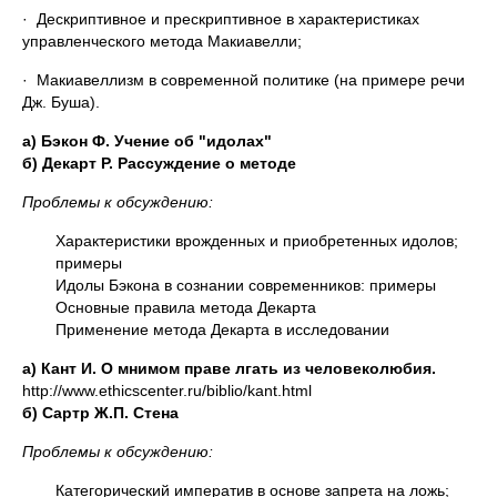
· Дескриптивное и прескриптивное в характеристиках
управленческого метода Макиавелли;
· Макиавеллизм в современной политике (на примере речи
Дж. Буша).
а) Бэкон Ф. Учение об "идолах"
б) Декарт Р. Рассуждение о методе
Проблемы к обсуждению:
Характеристики врожденных и приобретенных идолов;
примеры
Идолы Бэкона в сознании современников: примеры
Основные правила метода Декарта
Применение метода Декарта в исследовании
а) Кант И. О мнимом праве лгать из человеколюбия.
http://www.ethicscenter.ru/biblio/kant.html
б)
Сартр Ж.П. Стена
Проблемы к обсуждению:
Категорический императив в основе запрета на ложь;