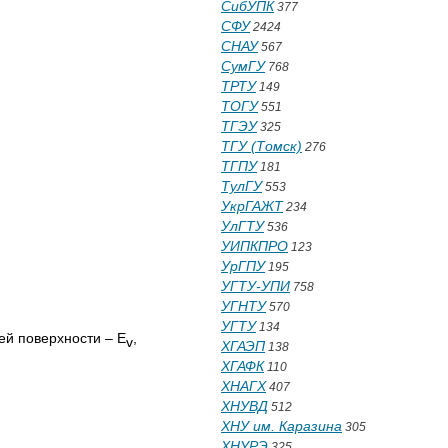
СибУПК
377
СФУ
2424
СНАУ
567
СумГУ
768
ТРТУ
149
ТОГУ
551
ТГЭУ
325
ТГУ (Томск)
276
ТГПУ
181
ТулГУ
553
УкрГАЖТ
234
УлГТУ
536
УИПКПРО
123
УрГПУ
195
УГТУ-УПИ
758
УГНТУ
570
УГТУ
134
й поверхности – E
,
v
ХГАЭП
138
ХГАФК
110
ХНАГХ
407
ХНУВД
512
ХНУ им. Каразина
305
ХНУРЭ
325