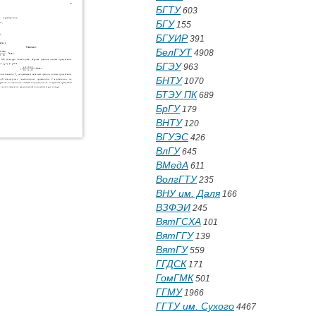
БГТУ
603
БГУ
155
БГУИР
391
БелГУТ
4908
БГЭУ
963
БНТУ
1070
БТЭУ ПК
689
БрГУ
179
ВНТУ
120
ВГУЭС
426
ВлГУ
645
ВМедА
611
ВолгГТУ
235
ВНУ им. Даля
166
ВЗФЭИ
245
ВятГСХА
101
ВятГГУ
139
ВятГУ
559
ГГДСК
171
ГомГМК
501
ГГМУ
1966
ГГТУ им. Сухого
4467