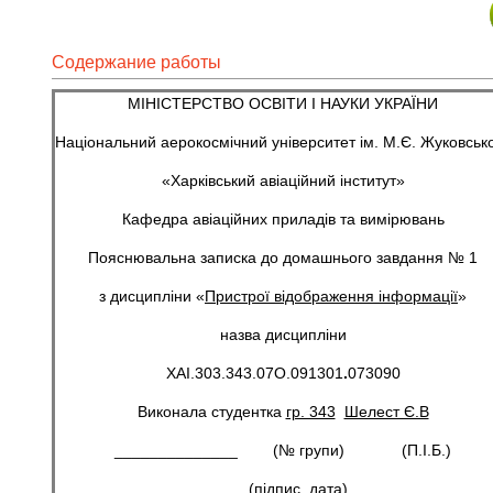
Содержание работы
МІНІСТЕРСТВО ОСВІТИ І НАУКИ УКРАЇНИ
Національний аерокосмічний університет ім. М.Є. Жуковськ
«Харківський авіаційний інститут»
Кафедра авіаційних приладів та вимірювань
Пояснювальна записка до домашнього завдання № 1
з дисципліни «
Пристрої відображення інформації
»
назва дисципліни
ХАІ.303.343.07О.091301
.
073090
Виконала студентка
гр. 343
Шелест Є.В
______________ (№ групи) (П.І.Б.)
(підпис, дата)