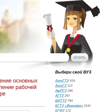
Выбери свой ВУЗ
ление основных
АлтГТУ
419
АлтГУ
ление рабочей
113
АмПГУ
296
ре
АГТУ
267
БИТТУ
794
БГТУ «Военмех»
1191
БГМУ
172