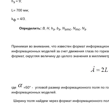
h
= 9;
з
L= 700 мм;
k
= 4/3.
ф
Определить:
B
,
H
,
h
,
b
,
N
,
N
,
N
.
з
з
зтс
тс
з
Принимая во внимание, что известен формат информацион
информационных моделей за счет движения глаза по гориз
формат, округляя величину до целого значения в миллимет
где
=50° - угловой размер информационного поля по г
информационных моделей.
Ширину поля найдем через формат информационного пол