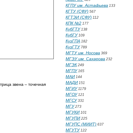
КГПУ им. Астафьева
133
КГТУ (СФУ)
567
КГТЭИ (СФУ)
112
КПК №2
177
КубГТУ
138
КубГУ
109
КузГПА
182
КузГТУ
789
МГТУ им. Носова
369
МГЭУ им. Сахарова
232
МГЭК
249
МГПУ
165
МАИ
144
МАДИ
151
рица звена – точечная
МГИУ
1179
МГОУ
121
МГСУ
331
МГУ
273
МГУКИ
101
МГУПИ
225
МГУПС (МИИТ)
637
МГУТУ
122