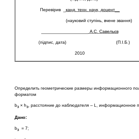
Перевірив _
канд. техн. наук, доцент__
(науковий ступінь, вчене звання)
___________________
А.С. Савельєв
(підпис, дата) (П.І.Б.)
2010
Определить геометрические размеры информационного пол
форматом
b
× h
, расстояние до наблюдателя – L, информационное 
з
з
Дано:
b
= 7;
з