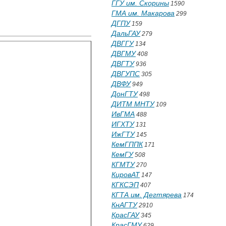
ГГУ им. Скорины
1590
ГМА им. Макарова
299
ДГПУ
159
ДальГАУ
279
ДВГГУ
134
ДВГМУ
408
ДВГТУ
936
ДВГУПС
305
ДВФУ
949
ДонГТУ
498
ДИТМ МНТУ
109
ИвГМА
488
ИГХТУ
131
ИжГТУ
145
КемГППК
171
КемГУ
508
КГМТУ
270
КировАТ
147
КГКСЭП
407
КГТА им. Дегтярева
174
КнАГТУ
2910
КрасГАУ
345
КрасГМУ
629