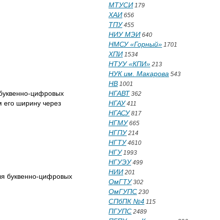
МТУСИ
179
ХАИ
656
ТПУ
455
НИУ МЭИ
640
НМСУ «Горный»
1701
ХПИ
1534
НТУУ «КПИ»
213
НУК им. Макарова
543
НВ
1001
 буквенно-цифровых
НГАВТ
362
 его ширину через
НГАУ
411
НГАСУ
817
НГМУ
665
НГПУ
214
НГТУ
4610
НГУ
1993
НГУЭУ
499
НИИ
201
для буквенно-цифровых
ОмГТУ
302
ОмГУПС
230
СПбПК №4
115
ПГУПС
2489