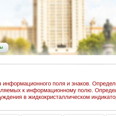
СЫ
в информационного поля и знаков. Опреде
вляемых к информационному полю. Опреде
буждения в жидкокристаллическом индикато