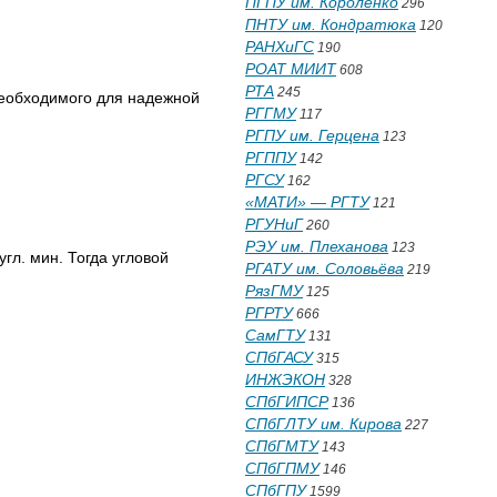
ПГПУ им. Короленко
296
ПНТУ им. Кондратюка
120
РАНХиГС
190
РОАТ МИИТ
608
РТА
245
необходимого для надежной
РГГМУ
117
РГПУ им. Герцена
123
РГППУ
142
РГСУ
162
«МАТИ» — РГТУ
121
РГУНиГ
260
РЭУ им. Плеханова
123
гл. мин. Тогда угловой
РГАТУ им. Соловьёва
219
РязГМУ
125
РГРТУ
666
СамГТУ
131
СПбГАСУ
315
ИНЖЭКОН
328
СПбГИПСР
136
СПбГЛТУ им. Кирова
227
СПбГМТУ
143
СПбГПМУ
146
СПбГПУ
1599