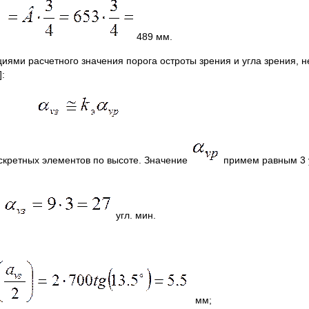
489 мм.
ями расчетного значения порога остроты зрения и угла зрения, 
:
скретных элементов по высоте. Значение
примем равным 3 у
угл. мин.
мм;