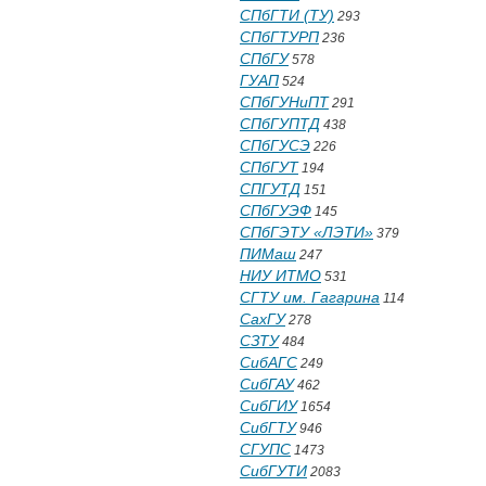
СПбГТИ (ТУ)
293
СПбГТУРП
236
СПбГУ
578
ГУАП
524
СПбГУНиПТ
291
СПбГУПТД
438
СПбГУСЭ
226
СПбГУТ
194
СПГУТД
151
СПбГУЭФ
145
СПбГЭТУ «ЛЭТИ»
379
ПИМаш
247
НИУ ИТМО
531
СГТУ им. Гагарина
114
СахГУ
278
СЗТУ
484
СибАГС
249
СибГАУ
462
СибГИУ
1654
СибГТУ
946
СГУПС
1473
СибГУТИ
2083