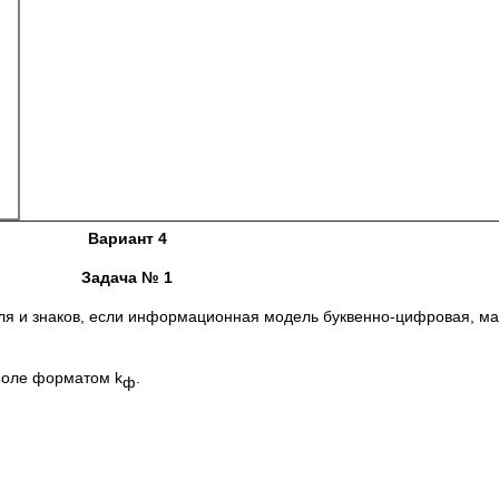
Вариант
4
Задача № 1
я и знаков, если информационная модель буквенно-цифровая, мат
поле форматом k
.
ф