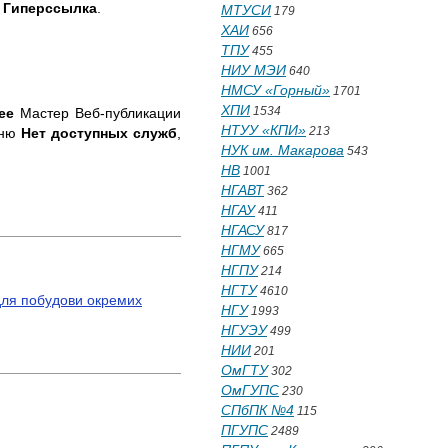
т
Гиперссылка
.
МТУСИ
179
ХАИ
656
ТПУ
455
НИУ МЭИ
640
НМСУ «Горный»
1701
ХПИ
1534
ее
Мастер Веб-публикации
НТУУ «КПИ»
213
нню
Нет доступных служб
,
НУК им. Макарова
543
НВ
1001
НГАВТ
362
НГАУ
411
НГАСУ
817
НГМУ
665
НГПУ
214
НГТУ
4610
 для побудови окремих
НГУ
1993
НГУЭУ
499
НИИ
201
ОмГТУ
302
ОмГУПС
230
СПбПК №4
115
ПГУПС
2489