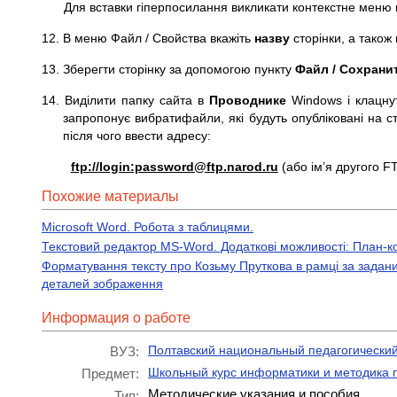
Для вставки гіперпосилання викликати контекстне меню п
12. В меню Файл / Свойства вкажіть
назву
сторінки, а також
13. Зберегти сторінку за допомогою пункту
Файл / Сохрани
14. Виділити папку сайта в
Проводнике
Windows і клацну
запропонує вибратифайли, які будуть опубліковані на с
після чого ввести адресу:
ftp://login:password@ftp.narod.ru
(або ім’я другого 
Похожие материалы
Microsoft Word. Робота з таблицями.
Текстовий редактор MS-Word. Додаткові можливості: План-ко
Форматування тексту про Козьму Пруткова в рамці за задан
деталей зображення
Информация о работе
Полтавский национальный педагогический 
ВУЗ:
Школьный курс информатики и методика 
Предмет:
Методические указания и пособия
Тип: