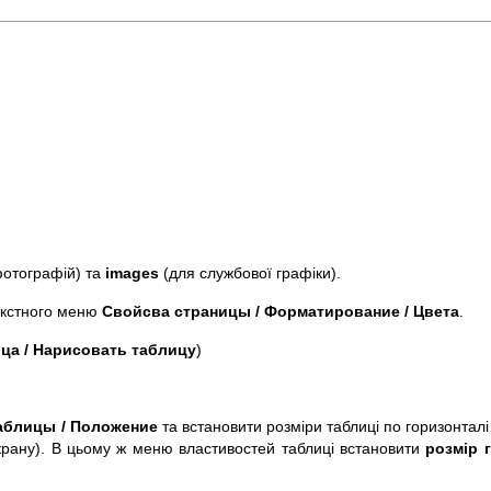
отографій) та
images
(для службової графіки).
текстного меню
Свойсва страницы / Форматирование / Цвета
.
ца / Нарисовать таблицу
)
аблицы / Положение
та встановити розміри таблиці по горизонталі 
крану). В цьому ж меню властивостей таблиці встановити
розмір 