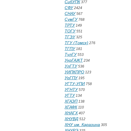
СибУПК
377
СФУ
2424
СНАУ
567
СумГУ
768
ТРТУ
149
ТОГУ
551
ТГЭУ
325
ТГУ (Томск)
276
ТГПУ
181
ТулГУ
553
УкрГАЖТ
234
УлГТУ
536
УИПКПРО
123
УрГПУ
195
УГТУ-УПИ
758
УГНТУ
570
УГТУ
134
ХГАЭП
138
ХГАФК
110
ХНАГХ
407
ХНУВД
512
ХНУ им. Каразина
305
ХНУРЭ
325