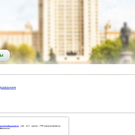
СЫ
давания