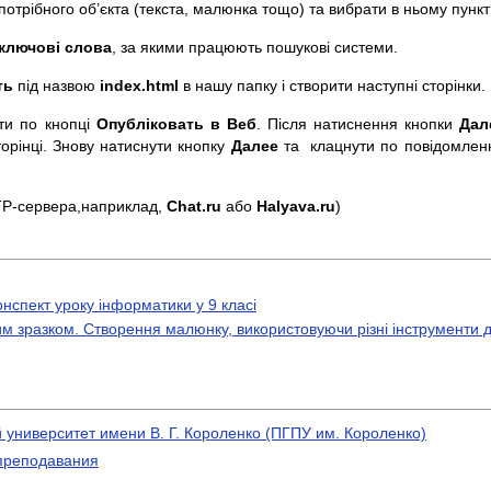
отрібного об’єкта (текста, малюнка тощо) та вибрати в ньому пунк
ключові слова
, за якими працюють пошукові системи.
ть
під назвою
index.html
в нашу папку і створити наступні сторінки.
ти по кнопці
Опубліковать в Веб
. Після натиснення кнопки
Дал
торінці. Знову натиснути кнопку
Далее
та клацнути по повідомле
FTP-сервера,наприклад,
Chat.ru
або
Halyava.ru
)
нспект уроку інформатики у 9 класі
им зразком. Створення малюнку, використовуючи різні інструменти
университет имени В. Г. Короленко (ПГПУ им. Короленко)
преподавания