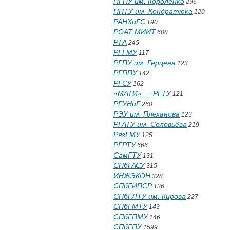
ПГПУ им. Короленко
296
ПНТУ им. Кондратюка
120
РАНХиГС
190
РОАТ МИИТ
608
РТА
245
РГГМУ
117
РГПУ им. Герцена
123
РГППУ
142
РГСУ
162
«МАТИ» — РГТУ
121
РГУНиГ
260
РЭУ им. Плеханова
123
РГАТУ им. Соловьёва
219
РязГМУ
125
РГРТУ
666
СамГТУ
131
СПбГАСУ
315
ИНЖЭКОН
328
СПбГИПСР
136
СПбГЛТУ им. Кирова
227
СПбГМТУ
143
СПбГПМУ
146
СПбГПУ
1599