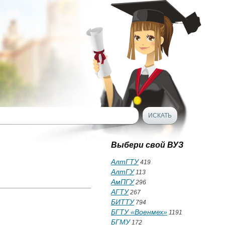
Выбери свой ВУЗ
АлтГТУ
419
АлтГУ
113
АмПГУ
296
АГТУ
267
БИТТУ
794
БГТУ «Военмех»
1191
БГМУ
172