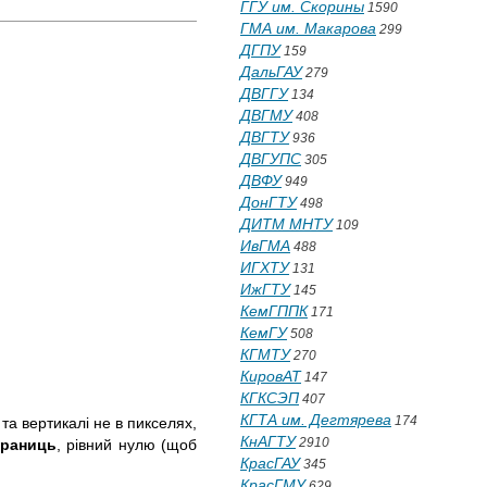
ГГУ им. Скорины
1590
ГМА им. Макарова
299
ДГПУ
159
ДальГАУ
279
ДВГГУ
134
ДВГМУ
408
ДВГТУ
936
ДВГУПС
305
ДВФУ
949
ДонГТУ
498
ДИТМ МНТУ
109
ИвГМА
488
ИГХТУ
131
ИжГТУ
145
КемГППК
171
КемГУ
508
КГМТУ
270
КировАТ
147
КГКСЭП
407
КГТА им. Дегтярева
174
та вертикалі не в пикселях,
КнАГТУ
2910
границь
, рівний нулю (щоб
КрасГАУ
345
КрасГМУ
629