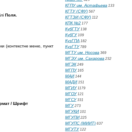
КГПУ им. Астафьева
133
КГТУ (СФУ)
567
лі
Поля.
КГТЭИ (СФУ)
112
КПК №2
177
КубГТУ
138
КубГУ
109
КузГПА
182
нки (контекстне меню, пункт
КузГТУ
789
МГТУ им. Носова
369
МГЭУ им. Сахарова
232
МГЭК
249
МГПУ
165
МАИ
144
МАДИ
151
МГИУ
1179
МГОУ
121
МГСУ
331
рмат / Шрифт
МГУ
273
МГУКИ
101
МГУПИ
225
МГУПС (МИИТ)
637
МГУТУ
122