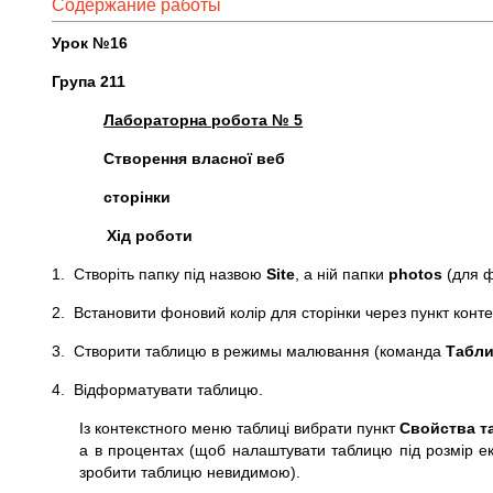
Содержание работы
Урок №16
Група 211
Лабораторна робота № 5
Створення власної веб
сторінки
Хід роботи
1. Створіть папку під назвою
Site
, а ній папки
photos
(для ф
2. Встановити фоновий колір для сторінки через пункт кон
3. Створити таблицю в режимы малювання (команда
Табли
4. Відформатувати таблицю.
Із контекстного меню таблиці вибрати пункт
Свойства т
а в процентах (щоб налаштувати таблицю під розмір е
зробити таблицю невидимою).