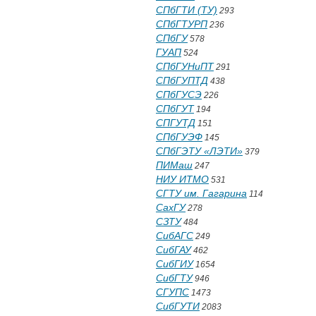
СПбГТИ (ТУ)
293
СПбГТУРП
236
СПбГУ
578
ГУАП
524
СПбГУНиПТ
291
СПбГУПТД
438
СПбГУСЭ
226
СПбГУТ
194
СПГУТД
151
СПбГУЭФ
145
СПбГЭТУ «ЛЭТИ»
379
ПИМаш
247
НИУ ИТМО
531
СГТУ им. Гагарина
114
СахГУ
278
СЗТУ
484
СибАГС
249
СибГАУ
462
СибГИУ
1654
СибГТУ
946
СГУПС
1473
СибГУТИ
2083