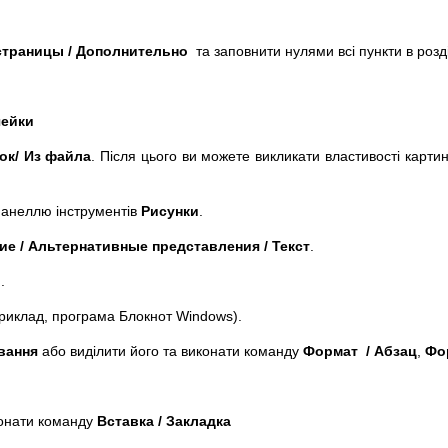
страницы / Дополнительно
та заповнити нулями всі пункти в розді
чейки
нок/ Из файла
. Після цього ви можете викликати властивості карти
панеллю інструментів
Рисунки
.
ие / Альтернативные представления / Текст
.
и
.
априклад, програма Блокнот Windows).
вання
або виділити його та виконати команду
Формат / Абзац
,
Фо
конати команду
Вставка / Закладка