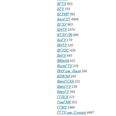
БГТУ
603
БГУ
155
БГУИР
391
БелГУТ
4908
БГЭУ
963
БНТУ
1070
БТЭУ ПК
689
БрГУ
179
ВНТУ
120
ВГУЭС
426
ВлГУ
645
ВМедА
611
ВолгГТУ
235
ВНУ им. Даля
166
ВЗФЭИ
245
ВятГСХА
101
ВятГГУ
139
ВятГУ
559
ГГДСК
171
ГомГМК
501
ГГМУ
1966
ГГТУ им. Сухого
4467