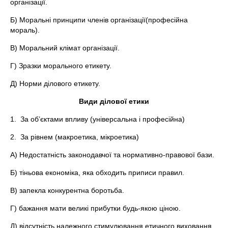
організації.
Б) Моральні принципи членів організації(професійна
мораль).
В) Моральний клімат організації.
Г) Зразки морального етикету.
Д) Норми ділового етикету.
Види ділової етики
1. За об’єктами впливу (універсальна і професійна)
2. За рівнем (макроетика, мікроетика)
А) Недостатність законодавчої та нормативно-правової бази.
Б) тіньова економіка, яка обходить приписи правил.
В) запекла конкурентна боротьба.
Г) бажання мати великі прибутки будь-якою ціною.
Д) відсутність належного стимулювання етичного виховання