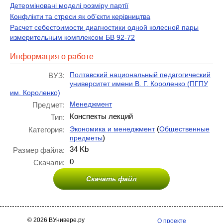
Детерміновані моделі розміру партії
Конфлікти та стреси як об’єкти керівництва
Расчет себестоимости диагностики одной колесной пары
измерительным комплексом БВ 92-72
Информация о работе
Полтавский национальный педагогический
ВУЗ:
университет имени В. Г. Короленко (ПГПУ
им. Короленко)
Менеджмент
Предмет:
Конспекты лекций
Тип:
(
Экономика и менеджмент
Общественные
Категория:
)
предметы
34 Kb
Размер файла:
0
Скачали:
Скачать файл
© 2026 ВУнивере.ру
О проекте