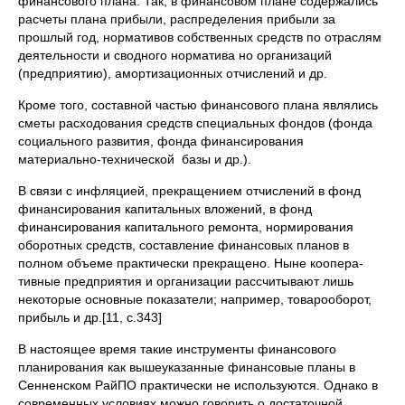
финансово­го плана. Так, в финансовом плане содержались
расчеты плана при­были, распределения прибыли за
прошлый год, нормативов соб­ственных средств по отраслям
деятельности и сводного норматива но организаций
(предприятию), амортизационных отчислений и др.
Кроме того, составной частью финансового плана являлись
сметы расходования средств специальных фондов (фонда
социального разви­тия, фонда финансирования
материально-технической базы и др.).
В связи с инфляцией, прекращением отчислений в фонд
финанси­рования капитальных вложений, в фонд
финансирования капитально­го ремонта, нормирования
оборотных средств, составление финансо­вых планов в
полном объеме практически прекращено. Ныне коопера­
тивные предприятия и организации рассчитывают лишь
некоторые ос­новные показатели; например, товарооборот,
прибыль и др.[11, с.343]
В настоящее время такие инструменты финансового
планирования как вышеуказанные финансовые планы в
Сенненском РайПО практически не используются. Однако в
современных условиях можно говорить о достаточной