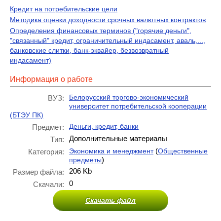
Кредит на потребительские цели
Методика оценки доходности срочных валютных контрактов
Определения финансовых терминов ("горячие деньги",
"связанный" кредит, ограничительный индасамент, аваль,...,
банковские слитки, банк-эквайер, безвозвратный
индасамент)
Информация о работе
Белорусский торгово-экономический
ВУЗ:
университет потребительской кооперации
(БТЭУ ПК)
Деньги, кредит, банки
Предмет:
Дополнительные материалы
Тип:
(
Экономика и менеджмент
Общественные
Категория:
)
предметы
206 Kb
Размер файла:
0
Скачали:
Скачать файл