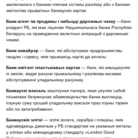
заключанага з банкам-членам сiстэмы разлiкау або з банкам-
эмiтэнтам прыватных банкаускiх картак
Банк-агент
па продажы i набыццi дарожных чэкау
—банк-
рэзiдэнт РБ, якi мае лiцэнзiю Нацыянальнага банка Рэспублiкi
Беларусь на правядзенне валютных аперацый з дарожнымi
чэкамi.
Банк-
эквайрэр
— банк, якi абслугоувае прадпрыемствы
гандлю i сэрвiсу, якiя прымаюць карткi да аплаты.
Банк-эмiтэнт пластыкавых картак
— банк, якi ажыццяуляе
iх эмiсiю, вядзе рахункi трымальнiкау i разлiкова-касавае
абслугоуванне уладальнiкау рахункау.
Банкаускi вэксаль
каштоуная папера, якая уяуляе сабой
пiсьмовае безумоунае абавязацельства банка выплацiць
пэуную суму грошай уладальнiку вэксаля праз пэуны тэрмiн
або па запатрабаваннi.
Банкаускiя злiткi
— злiткi золата, серабра i плацiны, якiя
адпавядаюць дзеючым у РБ стандартам на указаныя металы
у злiтках або мiжнароднаму стандарту «London Good