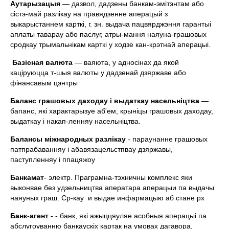
Аутарызацыя
— дазвол, дадзены банкам-эмiтэнтам або
сiстэ-май разлiкау на правядзенне аперацый з
выкарыстаннем карткi, г. зн. выдача пацвярджэння гарантыi
аплаты таварау або паслуг, атры-мання наяуна-грашовых
сродкау трымальнiкам карткi у ходзе кан-крэтнай аперацыi.
Базiсная валюта
— ваяюта, у адносiнах да якой
кацiруюцца т-шыя валюты у дадзенай дзяржаве або
фiнансавым цэнтры
Баланс грашовых даходау i выдаткау насельнiцтва
—
бапанс, якi характарызуе аб'ем, крынiцы грашовых даходау,
выдаткау i накап-ленняу насельнiцтва.
Балансы мiжнародных разлiкау
- параунанне грашовых
патпрабаванняу i абавязацельстпвау дзяржавы,
паступленняу i ппацяжоу
Банкамат
- электр. Праграмна-тэхничны комплекс яки
выконвае без удзельництва аператара аперацыи па выдачы
наяуных граш. Ср-кау и выдае инфармацыю аб стане рх
Банк-агент
- - банк, якi ажыццяуляе асобныя аперацыi па
абслугоуванню банкаускiх картак на умовах дагавора,