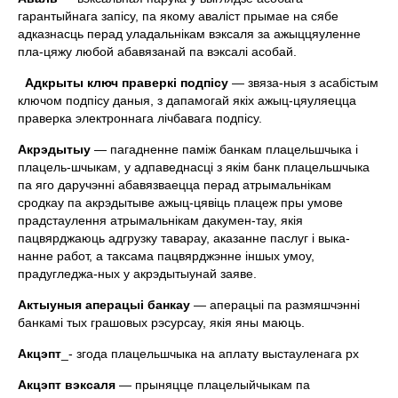
гарантыйнага запiсу, па якому авалiст прымае на сябе
адказнасць перад уладальнiкам вэксаля за ажыццяуленне
пла-цяжу любой абавязанай па вэксалi асобай.
Адкрыты
ключ праверкi подпiсу
— звяза-ныя з асабiстым
ключом подпiсу даныя, з дапамогай якiх ажыц-цяуляецца
праверка электроннага лiчбавага подпiсу.
Акрэдытыу
— пагадненне памiж банкам плацельшчыка i
плацель-шчыкам, у адпаведнасцi з якiм банк плацельшчыка
па яго даручэннi абавязваецца перад атрымальнiкам
сродкау па акрэдытыве ажыц-цявiць плацеж пры умове
прадстаулення атрымальнiкам дакумен-тау, якiя
пацвярджаюць адгрузку таварау, аказанне паслуг i выка-
нанне работ, а таксама пацвярджэнне iншых умоу,
прадугледжа-ных у акрэдытыунай заяве.
Актыуныя аперацыi банкау
— аперацыi па размяшчэннi
банкамi тых грашовых рэсурсау, якiя яны маюць.
Акцэпт
_- згода плацельшчыка на аплату выстауленага рх
Акцэпт вэксаля
— прыняцце плацелыйчыкам па