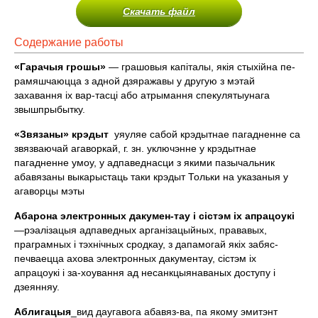
Скачать файл
Содержание работы
«Гарачыя грошы»
— грашовыя капiталы, якiя стыхiйна пе-
рамяшчаюцца з адной дзяражавы у другую з мэтай
захавання iх вар-тасцi або атрымання спекулятыунага
звышпрыбытку.
«Звязаны» крэдыт
уяуляе сабой крэдытнае пагадненне са
звязваючай агаворкай, г. зн. уключэнне у крэдытнае
пагадненне умоу, у адпаведнасци з якими пазычальник
абавязаны выкарыстаць таки крэдыт Тольки на указаныя у
агаворцы мэты
Абарона электронных дакумен-тау i сiстэм iх апрацоукi
—рэалiзацыя адпаведных арганiзацыйных, прававых,
праграмных i тэхнiчных сродкау, з дапамогай якiх забяс-
печваецца ахова электронных дакументау, сiстэм iх
апрацоукi i за-хоування ад несанкцыянаваных доступу i
дзеянняу.
Аблигацыя
_вид даугавога абавяз-ва, па якому эмитэнт