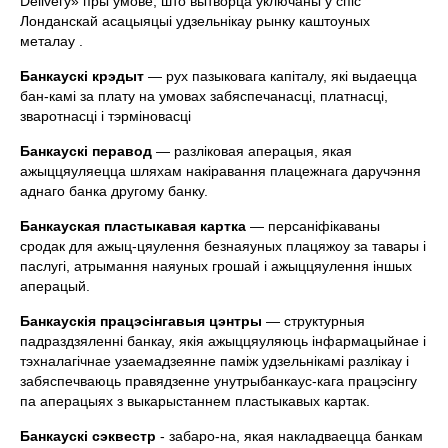
Deliveгу» пры умове, што вытворца уключаны у спiс
Лонданскай асацыяцыi удзельнiкау рынку каштоуных
металау .
Банкаускi крэдыт
— рух пазыковага капiталу, якi выдаецца
бан-камi за плату на умовах забяспечанасцi, платнасцi,
зваротнасцi i тэрмiновасцi
Банкаускi перавод
— разлiковая аперацыя, якая
ажыццяуляецца шляхам накiравання плацежнага даручэння
аднаго банка другому банку.
Бан
кауская пластыкавая картка
— персанiфiкаваны
сродак для ажыц-цяулення безнаяуных плацяжоу за тавары i
паслугi, атрымання наяуных грошай i ажыццяулення iншых
аперацый.
Банкаускiя працэсiнгавыя цэнтры
— структурныя
падраздзяленнi банкау, якiя ажыццяуляюць iнфармацыйнае i
тэхналагiчнае узаемадзеянне памiж удзельнiкамi разлiкау i
забяспечваюць правядзенне унутрыбанкаус-кага працэсiнгу
па аперацыях з выкарыстаннем пластыкавых кар­так.
Б
анкаускi сэквестр
- забаро-на, якая накладваецца банкам