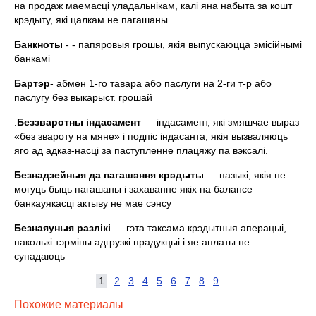
на продаж маемасцi уладальнiкам, калi яна набыта за кошт
крэдыту, якi цалкам не пагашаны
Банкноты
- - папяровыя грошы, якiя выпускаюцца эмiсiйнымi
банкамi
Бартэр
- абмен 1-го тавара або паслуги на 2-ги т-р або
паслугу без выкарыст. грошай
.
Беззваротны iндасамент
— iндасамент, якi змяшчае выраз
«без звароту на мяне» i подпiс iндасанта, якiя вызваляюць
яго ад адказ-насцi за паступленне плацяжу па вэксалi.
Безнадзейныя да пагашэння крэ­
дыты
— пазыкi, якiя не
могуць быць пагашаны i захаванне якiх на балансе
банкауякасцi актыву не мае сэнсу
Безнаяуныя разлiкi
— гэта таксама крэдытныя аперацыi,
паколькi тэрмiны адгрузкi прадукцыi i яе аплаты не
супадаюць
1
2
3
4
5
6
7
8
9
Похожие материалы