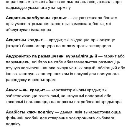
пераводным вэксалi абавязацельства аплацiць вэксаль пры
надыходзе указанага у iм тэрмiну
Акцэптна-рамбурсны крэдыт
- - акцэпт вэксаля банкам
пры умове атрымання гарантпыi замежнага банка, якi
абслугоувае iмпарцера.
Акцэптны крэдыт
— крэдыт, якi выдаецца пры акцэпце
(згодзе) банка iмпарцера на аплату траты экспарцера.
Андэрайтэр па
размяшчэннi еурааблiгацый
— гарант або
паручыцель, якi бярэ на сябе абавязацельства размясцiць
пэуную колькасць нанава выпушча-ных акцый, аблiгацый або
iншых каштоуных папер шляхам iх пакупкi для наступнага
расподажу инвестытарам
Анколь-ны крэдыт
— кароткатэрмiновы крэдыт, якi
забяспечваецца вэкса-лямi, каштоунымi паперамi або
таварамi i пагашаецца па першым патрабаваннi крэдытора
А
сабiсты кпюч подпiсу
— даныя, якiя выкарыстоуваюцца
фiзiч-най асобай для стварэння электроннага лiчбавага
подпiсу