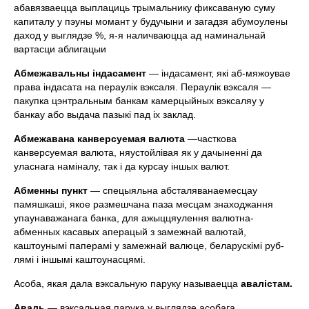
абавязваецца выплациць трымальнику фиксаваную суму
капиталу у пэуны момант у будучыни и загадзя абумоулены
даход у выглядзе %, я-я наличваюцца ад наминальнай
вартасци аблигацыи
Абмежавальны iндасамент
— iндасамент, якi аб-мяжоувае
права iндасата на пераулiк вэксаля. Пераулiк вэксаля —
пакупка цэнтральным банкам камерцыйных вэксаляу у
банкау або выдача пазыкi пад iх заклад.
Абмежавана канверсуемая валюта
—часткова
канверсуемая валюта, няустойлiвая як у дачыненнi да
уласнага намiналу, так i да курсау iншых валют.
Абменны пункт
— спецыяльна абсталяванаемесцау
памяшкашi, якое размешчана паза месцам знаходжання
упаунаважанага банка, для ажыццяулення валютна-
абменных касавых аперацый з замежнай валютай,
каштоунымi паперамi у замежнай валюце, беларускiмi руб-
лямi i iншымi каштоунасцямi.
Асоба, якая дала вэксаль­ную паруку называецца
авалiстам.
Аваль
— вэксальная парука у выглядзе асобага