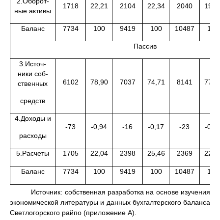
2.Оборот-
1718
22,21
2104
22,34
2040
19,4
ные активы
Баланс
7734
100
9419
100
10487
100
Пассив
3.Источ-
ники соб-
6102
78,90
7037
74,71
8141
77,6
ственных
средств
4.Доходы и
-73
-0,94
-16
-0,17
-23
-0,2
расходы
5.Расчеты
1705
22,04
2398
25,46
2369
22,5
Баланс
7734
100
9419
100
10487
100
Источник: собственная разработка на основе изучения
экономической литературы и данных бухгалтерского баланса
Светлогорского райпо (приложение А).