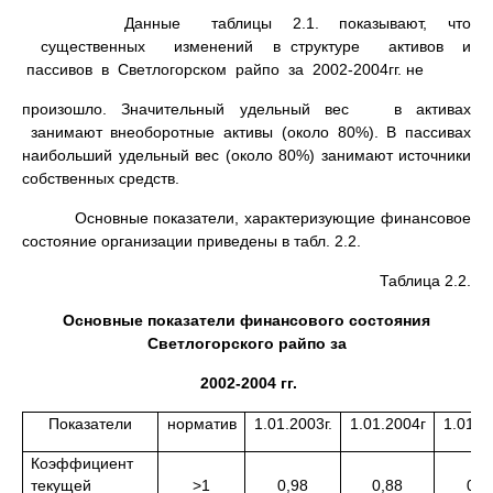
Данные таблицы 2.1. показывают, что
существенных изменений в структуре активов и
пассивов в Светлогорском райпо за 2002-2004гг. не
произошло. Значительный удельный вес в активах
занимают внеоборотные активы (около 80%). В пассивах
наибольший удельный вес (около 80%) занимают источники
собственных средств.
Основные показатели, характеризующие финансовое
состояние организации приведены в табл. 2.2.
Таблица 2.2.
Основные показатели финансового состояния
Светлогорского райпо за
2002-2004 гг.
Показатели
норматив
1.01.2003г.
1.01.2004г
1.01.20
Коэффициент
текущей
>1
0,98
0,88
0,8