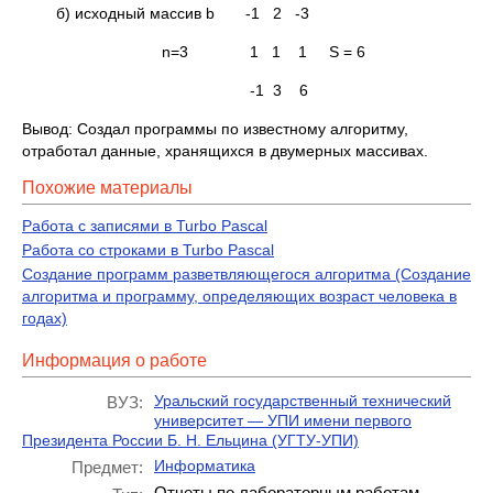
б) исходный массив b -1 2 -3
n=3 1 1 1 S = 6
-1 3 6
Вывод: Создал программы по известному алгоритму,
отработал данные, хранящихся в двумерных массивах.
Похожие материалы
Работа с записями в Turbo Pascal
Работа со строками в Turbo Pascal
Создание программ разветвляющегося алгоритма (Создание
алгоритма и программу, определяющих возраст человека в
годах)
Информация о работе
Уральский государственный технический
ВУЗ:
университет — УПИ имени первого
Президента России Б. Н. Ельцина (УГТУ-УПИ)
Информатика
Предмет:
Отчеты по лабораторным работам