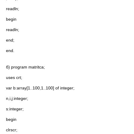
readln;
begin
readln;
end;
end.
б) program matritca;
uses crt;
var b:array[1..100,1..100] of integer;
n,i,j:integer;
s:integer;
begin
clrscr;