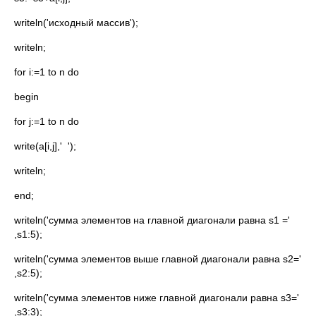
writeln('исходный массив');
writeln;
for i:=1 to n do
begin
for j:=1 to n do
write(a[i,j],' ');
writeln;
end;
writeln('сумма элементов на главной диагонали равна s1 ='
,s1:5);
writeln('сумма элементов выше главной диагонали равна s2='
,s2:5);
writeln('сумма элементов ниже главной диагонали равна s3='
,s3:3);