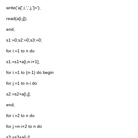
write('a[',i,',',j,']=');
read(a[i,j]);
end;
s1:=0;s2:=0;s3:=0;
for i:=1 to n do
s1:=s1+a[i,n-i+1];
for i:=1 to (n-1) do begin
for j:=1 to n-i do
s2:=s2+a[i,j];
end;
for i:=2 to n do
for j:=n-i+2 to n do
s3:=s3+a[i,j];