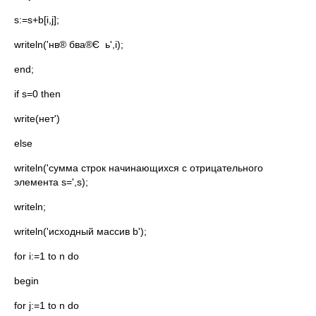
s:=s+b[i,j];
writeln('нв® бва®Є ь',i);
end;
if s=0 then
write(нет')
else
writeln('сумма строк начинающихся с отрицательного
элемента s=',s);
writeln;
writeln('исходный массив b');
for i:=1 to n do
begin
for j:=1 to n do