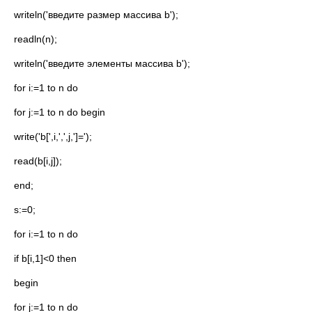
writeln('введите размер массива b');
readln(n);
writeln('введите элементы массива b');
for i:=1 to n do
for j:=1 to n do begin
write('b[',i,',',j,']=');
read(b[i,j]);
end;
s:=0;
for i:=1 to n do
if b[i,1]<0 then
begin
for j:=1 to n do