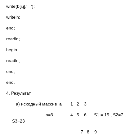
write(b[i,j],' ');
writeln;
end;
readln;
begin
readln;
end;
end.
4. Результат
а) исходный массив а 1 2 3
n=3 4 5 6 S1 = 15 , S2=7 ,
S3=23
7 8 9