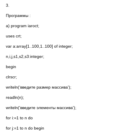
3.
Программы :
а) program iaroct;
uses crt;
var a:array[1..100,1..100] of integer;
n,i,j,s1,s2,s3:integer;
begin
clrscr;
writeln(‘введите размер массива');
readln(n);
writeln('введите элементы массива');
for i:=1 to n do
for j:=1 to n do begin