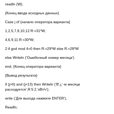
readln (W);
{Конец ввода исходных данных}
Case j of {начало оператора варианта}
1,2,5,7,8,10,12:R:=31*W;
4,6,9,11:R:=30*W;
2:if god mod 4=0 then R:=29*W else R:=28*W
else Writeln ('Ошибочный номер месяца')
end; {Конец опиратора варианта}
{Вывод результата}
if (j>0) and (j<13) then Writeln ('B',j,'-м месяце
расходуется',R:5:2,'кВт/ч');
write ('Для выхода нажмите ENTER');
Readln;