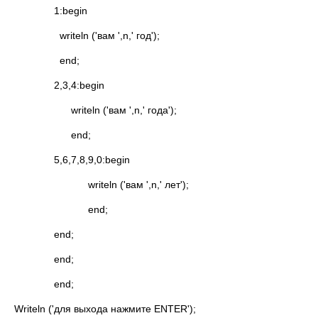
1:begin
writeln ('вам ',n,' год');
end;
2,3,4:begin
writeln ('вам ',n,' года');
end;
5,6,7,8,9,0:begin
writeln ('вам ',n,' лет');
end;
end;
end;
end;
Writeln ('для выхода нажмите ENTER');