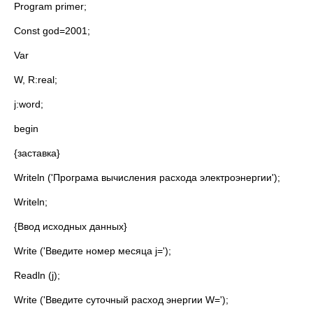
Program primer;
Const god=2001;
Var
W, R:real;
j:word;
begin
{заставка}
Writeln ('Програма вычисления расхода электроэнергии');
Writeln;
{Ввод исходных данных}
Write ('Введите номер месяца j=');
Readln (j);
Write ('Введите суточный расход энергии W=');