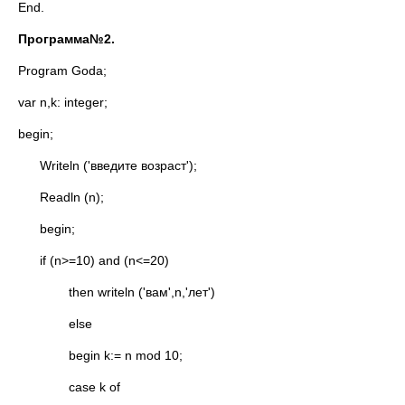
End.
Программа№2.
Program Goda;
var n,k: integer;
begin;
Writeln ('введите возраст');
Readln (n);
begin;
if (n>=10) and (n<=20)
then writeln ('вам',n,'лет')
else
begin k:= n mod 10;
case k of