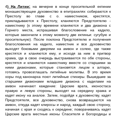
4
) На Литии:
на вечерне в конце просительной ектинии
монашествующее духовенство в епитрахилях собираются к
Престолу во главе с о. наместником, крестятся,
прикладываются к Престолу, кланяются Предстоятелю -
наместнику (к этому времени кланяются и два диакона с
Горнего места, испрашивая благословение на кадило,
которые закончили к этому моменту две ектиньи: сугубую и
просительную). После поклона Предстоятелю и получения
благословения на кадило, наместник и все духовенство
выходят боковыми дверями на амвон и солею, где также
крестятся и кланяются ему, и исходя за ним в притвор
храма, где в свою очередь выстраиваются по обе стороны,
крестятся и кланяются наместнику вместе со старшими за
ними диаконами, которые становятся лицом к алтарю,
готовясь провозглашать литийные молитвы. В это время
хоры под канонарха поют литийные стихиры. Вышедшие за
старшими диаконами младшие диакона с кадилами на
амвон начинают каждение: Царские врата, иконостаса
правую и левую стороны, выходят на середину храма и
кадят икону на аналое. Затем, подойдя к духовенству, кадят
Предстоятеля, все духовенство, снова возвращаются на
амвон, откуда кадят клиросы и народ, каждый свою сторону,
начиная с края и сходясь к середине; поворачиваясь кадят
Царские врата местные иконы Спасителя и Богородицы и