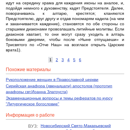
идут на середину храма для каждения иконы на аналое, и,
подойдя немного к духовенству, кадят Предстоятеля. Далее,
поворачиваясь к алтарю, крестятся; кланяются
Предстоятелю, друг другу и отдав пономарям кадила (на чем
и заканчивается каждение), становятся по обе стороны со
старшими диаконами провозлашать литийные молитвы. Если
диаконов хватает, то они могут сразу уходить в алтарь
боковыми дверями, чтобы после «Ныне отпущаеши» и
Трисвятого по «Отче Наш» на возгласе открыть Царские
врата1).
1
2
3
4
5
6
Похожие материалы
Рукоположение женщин в Православной церкви
Сирийская анафора (двенадцати) апостолов (прототип
анафоры свт.Иоанна Златоуста)
Экзаменационные вопросы и темы рефератов по курсу
"Литургическое богословие"
Информация о работе
Новосибирский Свято-Макарьевский
ВУЗ: