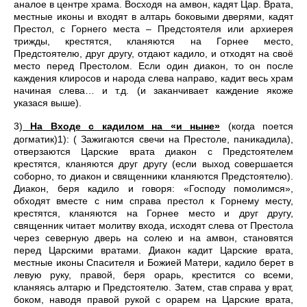
аналое в центре храма. Восходя на амвон, кадят Цар. Врата,
местные иконы и входят в алтарь боковыми дверями, кадят
Престол, с Горнего места – Предстоятеля или архиерея
трижды, крестятся, кланяются на Горнее место,
Предстоятелю, друг другу, отдают кадило, и отходят на своё
место перед Престолом. Если один диакон, то он после
каждения клиросов и народа слева направо, кадит весь храм
начиная слева… и т.д. (и заканчивает каждение якоже
указася выше).
3)
На Входе с кадилом на «и ныне»
(когда поется
догматик)1): ( Зажигаются свечи на Престоле, паникадила),
отверзаются Царские врата диакон с Предстоятелем
крестятся, кланяются друг другу (если выход совершается
соборно, то диакон и священники кланяются Предстоятелю).
Диакон, беря кадило и говоря: «Господу помолимся»,
обходят вместе с ним справа престол к Горнему месту,
крестятся, кланяются на Горнее место и друг другу,
священник читает молитву входа, исходят слева от Престола
через северную дверь на солею и на амвон, становятся
перед Царскими вратами. Диакон кадит Царские врата,
местные иконы Спасителя и Божией Матери, кадило берет в
левую руку, правой, беря орарь, крестится со всеми,
кланяясь алтарю и Предстоятелю. Затем, став справа у врат,
боком, наводя правой рукой с орарем на Царские врата,