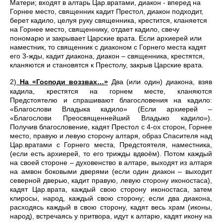
Матери; входят в алтарь Цар.вратами, диакон - вперед на
Горнее место, священник кадит Престол, диакон подходит,
берет кадило, целуя руку священника, крестится, кланяется
на Горнее место, священнику, отдает кадило, свечу
пономарю и закрывает Царские врата. Если архиерей или
наместник, то священник с диаконом с Горнего места кадят
его 3-жды, кадит диакона, диакон – священника, крестятся,
кланяются и становятся к Престолу, закрыв Царские врата.
2)
На «Господи воззвах…»
Два (или один) диакона, взяв
кадила, крестятся на горнем месте, кланяются
Предстоятелю и спрашивают благословения на кадило:
«Благослови Владыка кадило» (Если архиерей –
«Благослови Преосвященнейший Владыко кадило»).
Получив благословение, кадят Престол с 4-ох сторон, Горнее
место, правую и левую сторону алтаря, образ Спасителя над
Цар.вратами с Горнего места, Предстоятеля, наместника,
(если есть архиерей, то его трижды вдвоём). Потом каждый
на своей стороне – духовенство в алтаре, выходят из алтаря
на амвон боковыми дверями (если один диакон – выходит
северной дверью, кадит правую, левую сторону иконостаса),
кадят Цар.врата, каждый свою сторону иконостаса, затем
клиросы, народ, каждый свою сторону; если два диакона,
расходясь каждый в свою сторону, кадят весь храм (иконы,
народ), встречаясь у притвора, идут к алтарю, кадят икону на