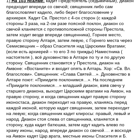
1)
На 103 псалме:
кадит Предстоятель (седьмичный), диакон
предходит впереди со свечой; священник либо сам
благословляет кадило, либо берет благословение у
архиерея. Кадит Св. Престол с 4-ох сторон (с каждой
стороны 3 раза, на 2-ом разе поясной поклон, диакон со
свечой кланяется с противоположной стороны Престола,
затем ходит везде впереди священника), Горнее место,
правую сторону Алтаря, затем левую, с Горнего места через
Семисвещник – образ Спасителя над Царскими Вратами;
(если есть архиерей – то его 3 по трижды) Наместника (
настоятеля ), всё духовенство в Алтаре по ту и по другую
сторону. Священник становится у Престола, диакон на
Амвоне: «Востаните» и входит опять в Алтарь. Хор: «Св. Вл.
благослови». Священник: «Слава Святей…». Духовенство в
Алтаре поют: «Приидите поклонимся…». На последнем
«Приидите поклонимся…» младший диакон, взяв свечу у
старшего диакона, выходит Царскими вратами на Амвон, на
правую сторону, и когда священник кадит правую сторону
иконостаса, диакон переходит на правую, кланяясь перед
каждой иконой, которую кадит священник, затем переходит
на левую; когда священник кадит клиросы: правый, левый и
народ. Диакон стоя слева от священника, кланяется в
сторону, куда кадит батюшка, затем идут кадить влево по
храму иконы, народ, впереди диакон со свечой…. и восходя
на Амвон кадят Цар.врата, местные иконы Спасителя и Б.