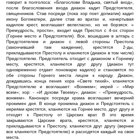
говорит в полголоса: «Благослови Владыка, святый вход»,
после благословения входа диакон кадит Предстоятеля,
священников. Став посреди (пока хор поет догматик) кадит
икону Богоматери, далее став во вратах и, начертывая
кадилом крест, возглашает велегласно, но не борзяся: «
Премудрость, прости», входит кадя Престол с 4-ох сторон
(Горнее место и Предстоятеля). Все, вошедшие в алтарь с
Предстоятелем и диакон с левой стороны Престола
(закончивший там каждение), крестятся 2-ды,
прикладываются Престолу и кланяются (диакон в том числе)
Предстоятелю. Предстоятель отходит с диаконом к Горнему
месту, крестятся, кланяются друг другу (диакон тут
одновременно отдает пономарю кадило) и становятся по
обе стороны Горнего места лицом к народу. Диакон,
дождавшись конца пения хора «Свете тихий», кланяется
Предстоятелю и возглашает: «Вонмем»; иерей – «Мир
всем»; хор: - «И духови Твоему»; диакон: - «Премудрость,
вонмем». Канонарх посреди храма возглашает вечерний
прокимен дня. В конце прокимна диакон и Предстоятель с
иереями крестятся, кланяются на Горнее место, друг другу и
отходят к Престолу от Царских врат. В это время
закрываются Царские врата, крестятся, кланяются и
прикладываются к Престолу, кланяются друг другу (вернее
все кланяются Предстоятелю) и расходятся каждый на свои
места.