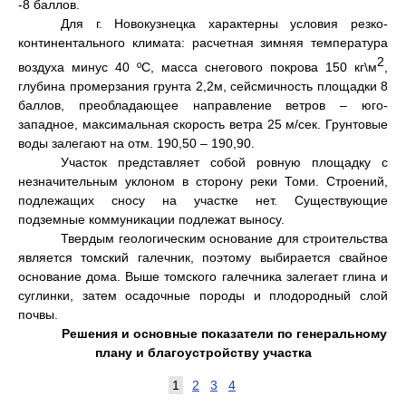
-8 баллов.
Для г. Новокузнецка характерны условия резко-
континентального климата: расчетная зимняя температура
2
воздуха минус 40 ºС, масса снегового покрова 150 кг\м
,
глубина промерзания грунта 2,2м, сейсмичность площадки 8
баллов, преобладающее направление ветров – юго-
западное, максимальная скорость ветра 25 м/сек. Грунтовые
воды залегают на отм. 190,50 – 190,90.
Участок представляет собой ровную площадку с
незначительным уклоном в сторону реки Томи. Строений,
подлежащих сносу на участке нет. Существующие
подземные коммуникации подлежат выносу.
Твердым геологическим основание для строительства
является томский галечник, поэтому выбирается свайное
основание дома. Выше томского галечника залегает глина и
суглинки, затем осадочные породы и плодородный слой
почвы.
Решения и основные показатели по генеральному
плану и благоустройству участка
1
2
3
4