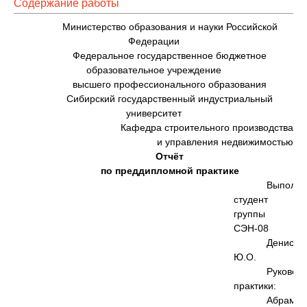
Содержание работы
Министерство образования и науки Российской
Федерации
Федеральное государственное бюджетное
образовательное учреждение
высшего профессионального образования
Сибирский государственный индустриальный
университет
Кафедра строительного производства
и управления недвижимостью
Отчёт
по преддипломной практике
Выполни
студент
группы
СЭН-08
Денисов
Ю.О.
Руковод
практики:
Абрамов