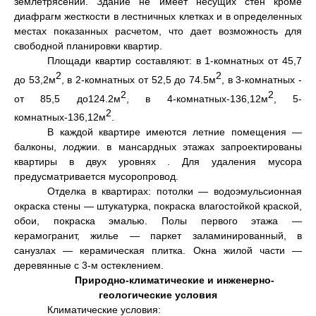
землетрясении. Здание не имеет несущих стен кроме
диафрагм жесткости в лестничных клетках и в определенных
местах показанных расчетом, что дает возможность для
свободной планировки квартир.
Площади квартир составляют: в 1-комнатных от 45,7
2
2
до 53,2м
, в 2-комнатных от 52,5 до 74.5м
, в 3-комнатных -
2
2
от 85,5 до124.2м
, в 4-комнатных-136,12м
, 5-
2
комнатных-136,12м
.
В каждой квартире имеются летние помещения —
балконы, лоджии. в мансардных этажах запроектированы
квартиры в двух уровнях . Для удаления мусора
предусматривается мусоропровод.
Отделка в квартирах: потолки — водоэмульсионная
окраска стены — штукатурка, покраска влагостойкой краской,
обои, покраска эмалью. Полы первого этажа —
керамогранит, жилье — паркет заламинированный, в
санузлах — керамическая плитка. Окна жилой части —
деревянные с 3-м остеклением.
Природно-климатические и инженерно-
геологические условия
Климатические условия: