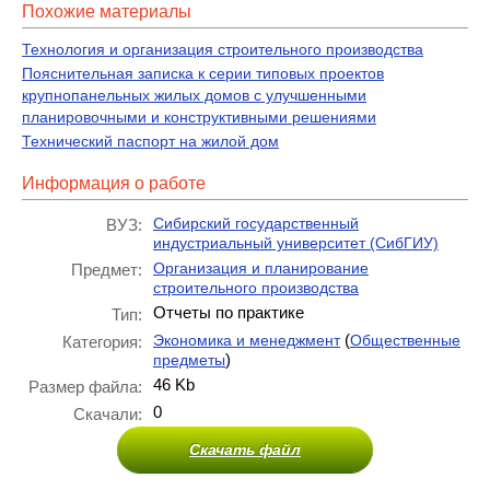
Похожие материалы
Технология и организация строительного производства
Пояснительная записка к серии типовых проектов
крупнопанельных жилых домов с улучшенными
планировочными и конструктивными решениями
Технический паспорт на жилой дом
Информация о работе
Сибирский государственный
ВУЗ:
индустриальный университет (СибГИУ)
Организация и планирование
Предмет:
строительного производства
Отчеты по практике
Тип:
(
Экономика и менеджмент
Общественные
Категория:
)
предметы
46 Kb
Размер файла:
0
Скачали:
Скачать файл