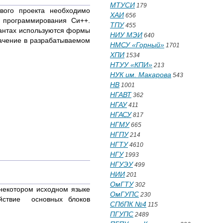
МТУСИ
179
вого проекта необходимо
ХАИ
656
е программирования Си++.
ТПУ
455
иантах используются формы
НИУ МЭИ
640
начение в разрабатываемом
НМСУ «Горный»
1701
ХПИ
1534
НТУУ «КПИ»
213
НУК им. Макарова
543
НВ
1001
НГАВТ
362
НГАУ
411
НГАСУ
817
НГМУ
665
НГПУ
214
НГТУ
4610
НГУ
1993
НГУЭУ
499
НИИ
201
ОмГТУ
302
некотором исходном языке
ОмГУПС
230
ействие основных блоков
СПбПК №4
115
ПГУПС
2489