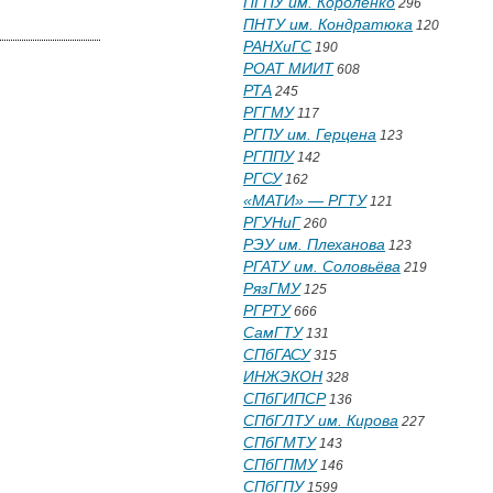
ПГПУ им. Короленко
296
ПНТУ им. Кондратюка
120
РАНХиГС
190
РОАТ МИИТ
608
РТА
245
РГГМУ
117
РГПУ им. Герцена
123
РГППУ
142
РГСУ
162
«МАТИ» — РГТУ
121
РГУНиГ
260
РЭУ им. Плеханова
123
РГАТУ им. Соловьёва
219
РязГМУ
125
РГРТУ
666
СамГТУ
131
СПбГАСУ
315
ИНЖЭКОН
328
СПбГИПСР
136
СПбГЛТУ им. Кирова
227
СПбГМТУ
143
СПбГПМУ
146
СПбГПУ
1599