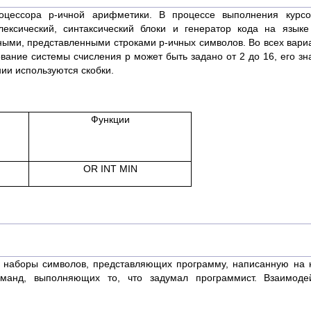
роцессора р-ичной арифметики. В процессе выполнения курсо
лексический, синтаксический блоки и генератор кода на язык
ыми, представленными строками p-ичных символов. Во всех вар
ование системы счисления p может быть задано от 2 до 16, его з
ии используются скобки.
Функции
OR INT MIN
ти наборы символов, представляющих программу, написанную на 
оманд, выполняющих то, что задумал программист. Взаимод