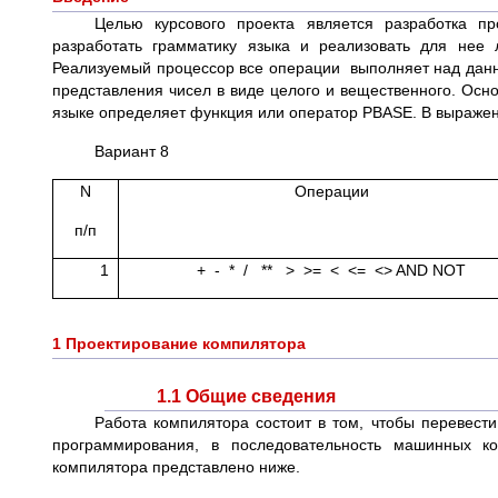
Целью курсового проекта является разработка п
разработать грамматику языка и реализовать для нее 
Реализуемый процессор все операции выполняет над данн
представления чисел в виде целого и вещественного. Осн
языке определяет функция или оператор PBASE. В выражен
Вариант 8
N
Операции
п/п
1
+ - * / ** > >= < <= <> AND NOT
1 Проектирование компилятора
1.1 Общие сведения
Работа компилятора состоит в том, чтобы перевес
программирования, в последовательность машинных к
компилятора представлено ниже.