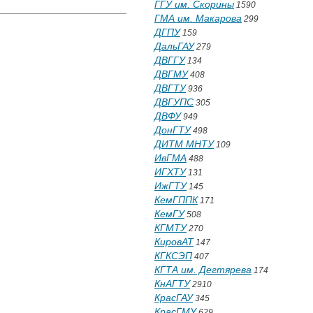
ГГУ им. Скорины
1590
ГМА им. Макарова
299
ДГПУ
159
ДальГАУ
279
ДВГГУ
134
ДВГМУ
408
ДВГТУ
936
ДВГУПС
305
ДВФУ
949
ДонГТУ
498
ДИТМ МНТУ
109
ИвГМА
488
ИГХТУ
131
ИжГТУ
145
КемГППК
171
КемГУ
508
КГМТУ
270
КировАТ
147
КГКСЭП
407
КГТА им. Дегтярева
174
КнАГТУ
2910
КрасГАУ
345
КрасГМУ
629