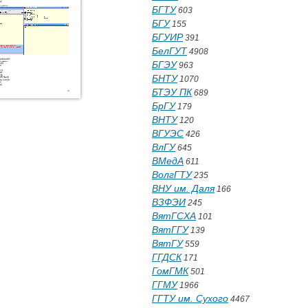
БГТУ
603
БГУ
155
БГУИР
391
БелГУТ
4908
БГЭУ
963
БНТУ
1070
БТЭУ ПК
689
БрГУ
179
ВНТУ
120
ВГУЭС
426
ВлГУ
645
ВМедА
611
ВолгГТУ
235
ВНУ им. Даля
166
ВЗФЭИ
245
ВятГСХА
101
ВятГГУ
139
ВятГУ
559
ГГДСК
171
ГомГМК
501
ГГМУ
1966
ГГТУ им. Сухого
4467