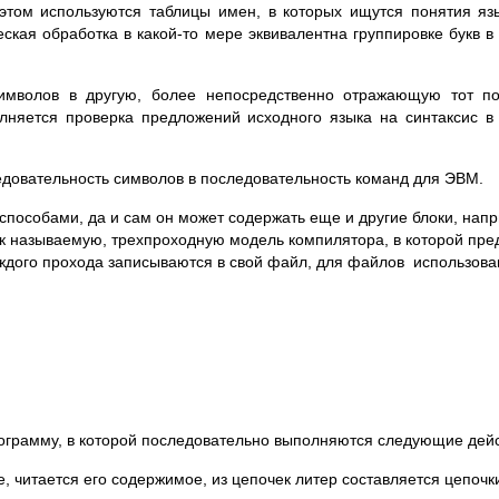
 этом используются таблицы имен, в которых ищутся понятия яз
кая обработка в какой-то мере эквивалентна группировке букв в 
символов в другую, более непосредственно отражающую тот п
няется проверка предложений исходного языка на синтаксис в 
едовательность символов в последовательность команд для ЭВМ.
пособами, да и сам он может содержать еще и другие блоки, напр
так называемую, трехпроходную модель компилятора, в которой пре
 каждого прохода записываются в свой файл, для файлов использо
ограмму, в которой последовательно выполняются следующие дейс
, читается его содержимое, из цепочек литер составляется цепочк