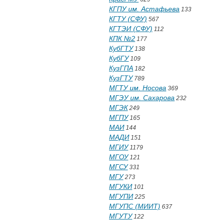
КГПУ им. Астафьева
133
КГТУ (СФУ)
567
КГТЭИ (СФУ)
112
КПК №2
177
КубГТУ
138
КубГУ
109
КузГПА
182
КузГТУ
789
МГТУ им. Носова
369
МГЭУ им. Сахарова
232
МГЭК
249
МГПУ
165
МАИ
144
МАДИ
151
МГИУ
1179
МГОУ
121
МГСУ
331
МГУ
273
МГУКИ
101
МГУПИ
225
МГУПС (МИИТ)
637
МГУТУ
122