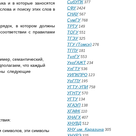
СибУПК
377
ыка и в которые заносятся
СФУ
2424
слова и поиску этих слов в
СНАУ
567
СумГУ
768
орядок, в котором должны
ТРТУ
149
соответствии с правилами
ТОГУ
551
ТГЭУ
325
ТГУ (Томск)
276
ТГПУ
181
ТулГУ
553
имер, семантический,
УкрГАЖТ
234
дполагаем, что каждый
УлГТУ
536
ваны следующие
УИПКПРО
123
УрГПУ
195
УГТУ-УПИ
758
УГНТУ
570
УГТУ
134
ХГАЭП
138
ХГАФК
110
ХНАГХ
407
твия:
ХНУВД
512
ХНУ им. Каразина
305
и символов, эти символы
ХНУРЭ
325