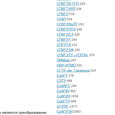
СПбГТИ (ТУ)
293
СПбГТУРП
236
СПбГУ
578
ГУАП
524
СПбГУНиПТ
291
СПбГУПТД
438
СПбГУСЭ
226
СПбГУТ
194
СПГУТД
151
СПбГУЭФ
145
СПбГЭТУ «ЛЭТИ»
379
ПИМаш
247
НИУ ИТМО
531
СГТУ им. Гагарина
114
СахГУ
278
СЗТУ
484
СибАГС
249
СибГАУ
462
СибГИУ
1654
СибГТУ
946
СГУПС
1473
СибГУТИ
2083
ка является преобразование