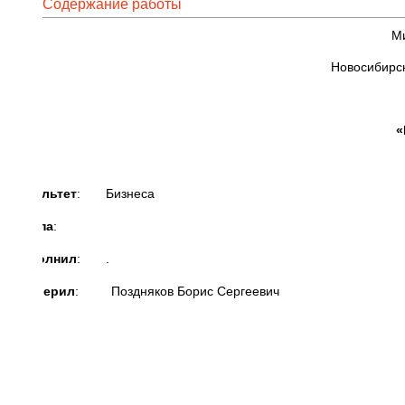
Содержание работы
Ми
Новосибирск
«
Факультет
: Бизнеса
Группа
:
Выполнил
: .
Проверил
: Поздняков Борис Сергеевич