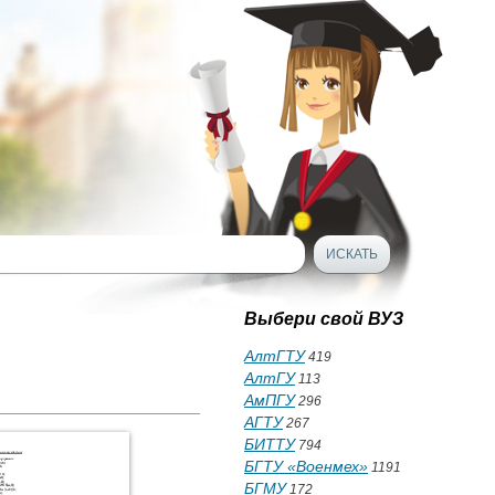
Выбери свой ВУЗ
АлтГТУ
419
АлтГУ
113
АмПГУ
296
АГТУ
267
БИТТУ
794
БГТУ «Военмех»
1191
БГМУ
172