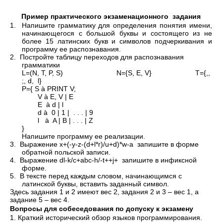
Пример практического экзаменационного задания
1. Напишите грамматику для определения понятия имени,
начинающегося с большой буквы и состоящего из не
более 15 латинских букв и символов подчеркивания и
программу ее распознавания.
2. Постройте таблицу переходов для распознавания
грамматики
L=(N, T, P, S) N={S, E, V} T={,,
;, d, l}
P={ S à PRINT V;
V à E, V | E
E à d | l
d à 0 | 1 | . . . | 9
l à A | B | . . . | Z
}
Напишите программу ее реализации.
3. Выражение x+(-y-z-(d+l*r)/u+d)*w-a запишите в форме
обратной польской записи.
4. Выражение dl-k/c+abc-h/-t++j+ запишите в инфиксной
форме.
5. В тексте перед каждым словом, начинающимся с
латинской буквы, вставить заданный символ.
Здесь задания 1 и 2 имеют вес 2, задания 2 и 3 – вес 1, а
задание 5 – вес 4.
Вопросы для собеседования по допуску к экзамену
1. Краткий исторический обзор языков программирования.