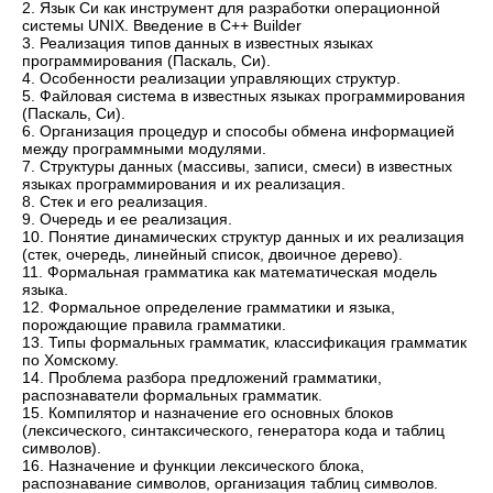
2. Язык Си как инструмент для разработки операционной
системы UNIX. Введение в C++ Builder
3. Реализация типов данных в известных языках
программирования (Паскаль, Си).
4. Особенности реализации управляющих структур.
5. Файловая система в известных языках программирования
(Паскаль, Си).
6. Организация процедур и способы обмена информацией
между программными модулями.
7. Структуры данных (массивы, записи, смеси) в известных
языках программирования и их реализация.
8. Стек и его реализация.
9. Очередь и ее реализация.
10. Понятие динамических структур данных и их реализация
(стек, очередь, линейный список, двоичное дерево).
11. Формальная грамматика как математическая модель
языка.
12. Формальное определение грамматики и языка,
порождающие правила грамматики.
13. Типы формальных грамматик, классификация грамматик
по Хомскому.
14. Проблема разбора предложений грамматики,
распознаватели формальных грамматик.
15. Компилятор и назначение его основных блоков
(лексического, синтаксического, генератора кода и таблиц
символов).
16. Назначение и функции лексического блока,
распознавание символов, организация таблиц символов.