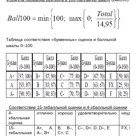
Таблица соответствия «буквенных» оценок и балльной
шкалы 0–100.
Соответствие 15-тибалльной оценки и 4-хбалльной оценки
4-
отлично
хорошо
удовлетворительно
неудов
хбалльная
оценка
15-
A+, A,
B, B–,
C–, D+, D, D–, E
FX, F
тибалльная
A–, B+
C+, C