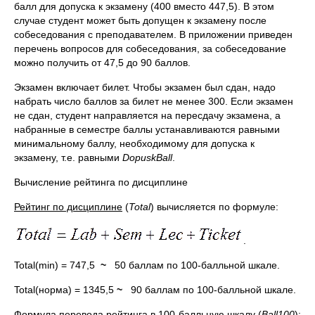
балл для допуска к экзамену (400 вместо 447,5). В этом
случае студент может быть допущен к экзамену после
собеседования с преподавателем. В приложении приведен
перечень вопросов для собеседования, за собеседование
можно получить от 47,5 до 90 баллов.
Экзамен включает билет. Чтобы экзамен был сдан, надо
набрать число баллов за билет не менее 300. Если экзамен
не сдан, студент направляется на пересдачу экзамена, а
набранные в семестре баллы устанавливаются равными
минимальному баллу, необходимому для допуска к
экзамену, т.е. равными
DopuskBall
.
Вычисление рейтинга по дисциплине
Рейтинг по дисциплине
(
Total
) вычисляется по формуле:
.
Total(min) = 747,5
~
50 баллам по 100-балльной шкале.
Total(норма) = 1345,5
~
90 баллам по 100-балльной шкале.
Формула перевода рейтинга в 100-балльную шкалу
(
Ball100
):