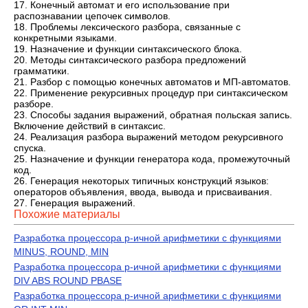
17. Конечный автомат и его использование при
распознавании цепочек символов.
18. Проблемы лексического разбора, связанные с
конкретными языками.
19. Назначение и функции синтаксического блока.
20. Методы синтаксического разбора предложений
грамматики.
21. Разбор с помощью конечных автоматов и МП-автоматов.
22. Применение рекурсивных процедур при синтаксическом
разборе.
23. Способы задания выражений, обратная польская запись.
Включение действий в синтаксис.
24. Реализация разбора выражений методом рекурсивного
спуска.
25. Назначение и функции генератора кода, промежуточный
код.
26. Генерация некоторых типичных конструкций языков:
операторов объявления, ввода, вывода и присваивания.
27. Генерация выражений.
Похожие материалы
Разработка процессора p-ичной арифметики с функциями
MINUS, ROUND, MIN
Разработка процессора р-ичной арифметики с функциями
DIV ABS ROUND PBASE
Разработка процессора р-ичной арифметики с функциями