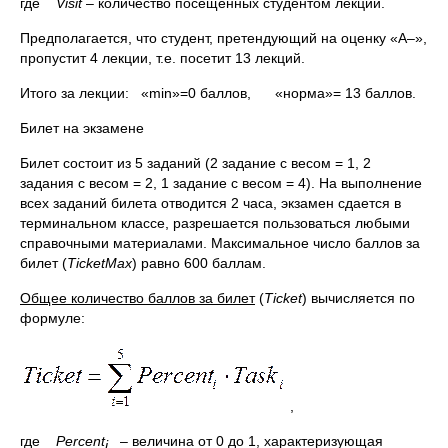
где
Visit
– количество посещённых студентом лекций.
Предполагается, что студент, претендующий на оценку «A–»,
пропустит 4 лекции, т.е. посетит 13 лекций.
Итого за лекции: «min»=0 баллов, «норма»= 13 баллов.
Билет на экзамене
Билет состоит из 5 заданий (2 задание с весом = 1, 2
задания с весом = 2, 1 задание с весом = 4). На выполнение
всех заданий билета отводится 2 часа, экзамен сдается в
терминальном классе, разрешается пользоваться любыми
справочными материалами. Максимальное число баллов за
билет (
TicketMax
) равно 600 баллам.
Общее количество баллов за билет
(
Ticket
) вычисляется по
формуле:
,
где
Percent
– величина от 0 до 1, характеризующая
i