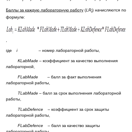
Баллы за каждую лабораторную работу
(
LR
) начисляются по
i
формуле:
,
где
i
– номер лабораторной работы,
KLabMade
– коэффициент за качество выполнения
лабораторной,
F
LabMade
– балл за факт выполнения
лабораторной работы,
T
LabMade
– балл за срок выполнения лабораторной
работы,
TLabDefence
– коэффициент за срок защиты
лабораторной работы,
F
LabDefence
– балл за качество защиты
лабораторной работы.