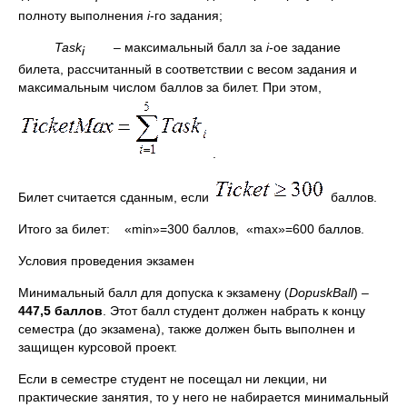
полноту выполнения
i
-го задания;
Task
– максимальный балл за
i
-ое задание
i
билета, рассчитанный в соответствии с весом задания и
максимальным числом баллов за билет. При этом,
.
Билет считается сданным, если
баллов.
Итого за билет: «min»=300 баллов, «max»=600 баллов.
Условия проведения экзамен
Минимальный балл для допуска к экзамену (
DopuskBall
) –
447,5 баллов
. Этот балл студент должен набрать к концу
семестра (до экзамена), также должен быть выполнен и
защищен курсовой проект.
Если в семестре студент не посещал ни лекции, ни
практические занятия, то у него не набирается минимальный