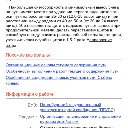
Наибольшая снегосборность и ми­нимальный вынос снега
на путь име­ют место при удалении первого ряда щитов от
оси пути на расстоянии 25-30 м (12,0-15 высот щита) и при
расстоянии между рядами от 40 до 50 м (от 20 до 24 высот
щита). Это позволяет защитить надежно путь от заносов при
продолжительной метели, делать перестановку щитов в
спокойную погоду, снизить расход рабочей силы на эти цели,
увеличить срок службы щитов в 1,5-2 раза Н
аправление
вет
ра
Похожие материалы
Организационные основы текущего содержания пути
Особенности выполнения работ текущего содержания пути
Особенности содержания кривых участков пути. Съёмка
кривых
Информация о работе
Петербургский государственный
ВУЗ:
университет путей сообщения (ПГУПС)
Организация, планирование и управление
Предмет:
путевым хозяйством
Ответы на экзаменационные билеты