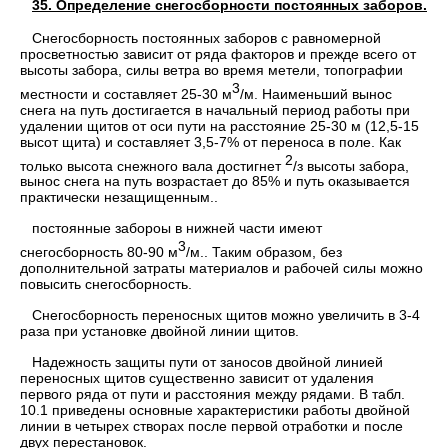
35. Определение снегосборности постоянных заборов.
Снегосборность постоянных заборов с равномерной
просветностью зависит от ряда факторов и прежде всего от
высоты забора, силы ветра во время метели, топографии
3
местнос­ти и составляет 25-30 м
/м. Наи­меньший вынос
снега на путь до­стигается в начальный период ра­боты при
удалении щитов от оси пути на расстояние 25-30 м (12,5-15
высот щита) и составляет 3,5-7% от переноса в поле. Как
2
только высота снежного вала достигнет
/з высоты забора,
вынос снега на путь возраста­ет до 85% и путь оказывается
прак­тически незащищенным..
постоянные забороы в нижней части имеют
3
снегосборность 80-90 м
/м.. Та­ким образом, без
дополнительной затраты материалов и рабочей силы можно
повысить снегосборность.
Снегосборность переносных щи­тов можно увеличить в 3-4
раза при установке двойной линии щитов.
Надежность защиты пути от зано­сов двойной линией
переносных щи­тов существенно зависит от удале­ния
первого ряда от пути и рас­стояния между рядами. В табл.
10.1 приведены основные характеристики работы двойной
линии в четырех створах после первой отработки и после
двух перестановок.