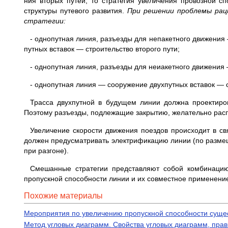
ния вторых путей, то стратегия увеличе­ния провозной с
структуры путевого развития.
При решении проб­лемы ра
стратегии:
- однопутная линия, разъезды для не­пакетного движени
путных вставок — строительство второ­го пути;
- однопутная линия, разъезды для неиакетного движения 
- однопутная линия — сооружение двухпутных вставок — с
Трасса двухпутной в будущем линии должна проектиров
Поэтому разъезды, подлежащие закрытию, же­лательно распо
Увеличение скорости движения поез­дов происходит в св
должен предусматривать электрифика­цию линии (по разме
при разгоне).
Смешанные стратегии представляют собой комбинацию
пропуск­ной способности линии и их совместное применение
Похожие материалы
Мероприятия по увеличению пропускной способности суще
Метод угловых диаграмм. Свойства угловых диаграмм, прав