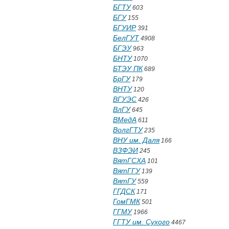
БГТУ
603
БГУ
155
БГУИР
391
БелГУТ
4908
БГЭУ
963
БНТУ
1070
БТЭУ ПК
689
БрГУ
179
ВНТУ
120
ВГУЭС
426
ВлГУ
645
ВМедА
611
ВолгГТУ
235
ВНУ им. Даля
166
ВЗФЭИ
245
ВятГСХА
101
ВятГГУ
139
ВятГУ
559
ГГДСК
171
ГомГМК
501
ГГМУ
1966
ГГТУ им. Сухого
4467