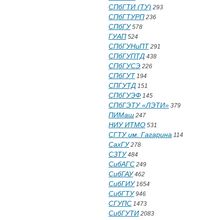
СПбГТИ (ТУ)
293
СПбГТУРП
236
СПбГУ
578
ГУАП
524
СПбГУНиПТ
291
СПбГУПТД
438
СПбГУСЭ
226
СПбГУТ
194
СПГУТД
151
СПбГУЭФ
145
СПбГЭТУ «ЛЭТИ»
379
ПИМаш
247
НИУ ИТМО
531
СГТУ им. Гагарина
114
СахГУ
278
СЗТУ
484
СибАГС
249
СибГАУ
462
СибГИУ
1654
СибГТУ
946
СГУПС
1473
СибГУТИ
2083