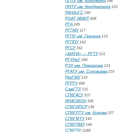
ПГПУ им. Короленко
296
ПНТУ им. Кондратюка
120
РАНХиГС
190
РОАТ МИИТ
608
РТА
245
РГГМУ
117
РГПУ им. Герцена
123
РГППУ
142
РГСУ
162
«МАТИ» — РГТУ
121
РГУНиГ
260
РЭУ им. Плеханова
123
РГАТУ им. Соловьёва
219
РязГМУ
125
РГРТУ
666
СамГТУ
131
СПбГАСУ
315
ИНЖЭКОН
328
СПбГИПСР
136
СПбГЛТУ им. Кирова
227
СПбГМТУ
143
СПбГПМУ
146
СПбГПУ
1599