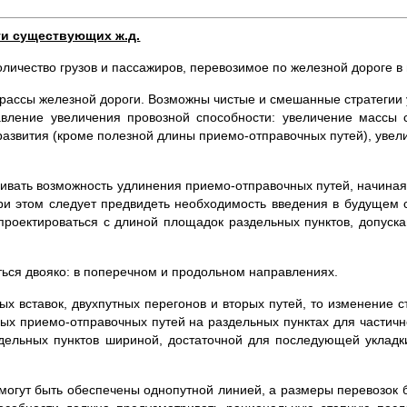
ти существующих ж.д.
ичество грузов и пассажиров, перевозимое по желез­ной дороге в 
рассы железной дороги. Возможны чистые и смешанные стратегии 
авление увеличения провозной способности: увеличение мас­сы
 развития (кроме полезной длины приемо-отправочных путей), уве
ривать возможность удлинения приемо-отправочных путей, начина
ри этом следует предви­деть необходимость введения в будущем 
проектироваться с длиной площадок раздельных пунктов, допуск
ться двояко: в поперечном и продольном направлениях.
 вставок, двух­путных перегонов и вторых путей, то изменение ст
ых приемо-от­правочных путей на раздельных пунк­тах для частич
дельных пунк­тов шириной, достаточной для после­дующей укладк
 могут быть обес­печены однопутной линией, а размеры перевозок