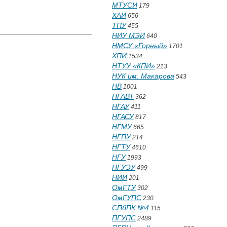
МТУСИ
179
ХАИ
656
ТПУ
455
НИУ МЭИ
640
НМСУ «Горный»
1701
ХПИ
1534
НТУУ «КПИ»
213
НУК им. Макарова
543
НВ
1001
НГАВТ
362
НГАУ
411
НГАСУ
817
НГМУ
665
НГПУ
214
НГТУ
4610
НГУ
1993
НГУЭУ
499
НИИ
201
ОмГТУ
302
ОмГУПС
230
СПбПК №4
115
ПГУПС
2489