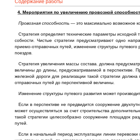
Содержание работы
4. Мероприятия по увеличению провозной способнос
Провозная способность
— это макси­мально возможное кол
Стратегия определяет технические параметры исходной т
собности. Чистые стратегии предусмат­ривают одно напр
приемо-отправочных путей, изменение структу­ры путевого
поездов.
Стратегия увеличения массы состава. должна предусмат
вели­чины до длины, предусматриваемой в перспективе. П
железной дороги для реализации такой стратегии должна 
отправочных путей до перспективной величины.
Изменение структуры путевого раз­вития может производи
Если в перспективе не предвидится сооружение двухпутных
может осуществляться за счет строи­тельства дополнительн
такой стратегии целесообразно со­оружение площадок раз
путей.
Если в начальный период эксплуа­тации линии перевозки