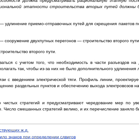
пособности должна пред­усматривать рациональную этапную по­с
циональной этапности строи­тельства вторых путей должны
я — удлинение при­емо-отправочных путей для скрещения пакетов 
— сооружение двухпутных перегонов — строительст­во второго пути
троительство второго пути.
аться с учетом того, что необходимость в части разъездов на 
лагать так, чтобы из-за них не было дополнительного удлине­ния 
язи с введением электрической тяги. Профиль линии, проектируе
щению раздельных пунктов и обеспечению выхода электро­возов на
 чистых стратегий и предусматривают чередование мер по ув
. Число смешанных страте­гий велико, и их перечисление заняло 
ствующих ж.д.
ило знаков при определении сдвигов