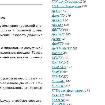
ГГУ им. Скорины
1590
ГМА им. Макарова
299
ДГПУ
159
ДальГАУ
279
год.
ДВГГУ
134
ДВГМУ
408
увеличения провозной спо­
ДВГТУ
936
 состава и полезной длины
ДВГУПС
305
­личение скорости движения
ДВФУ
949
ДонГТУ
498
я с минимально допустимой
ДИТМ МНТУ
109
сдвоенных поездов. Трасса
ИвГМА
488
аю­щей увеличение приемо-
ИГХТУ
131
ИжГТУ
145
КемГППК
171
КемГУ
508
КГМТУ
270
руктуры путевого разви­тия
КировАТ
147
но-пакетного движения. При
КГКСЭП
407
и дополнительных боко­вых
КГТА им. Дегтярева
174
КнАГТУ
2910
КрасГАУ
345
 будущего требуют сооруже­
КрасГМУ
629