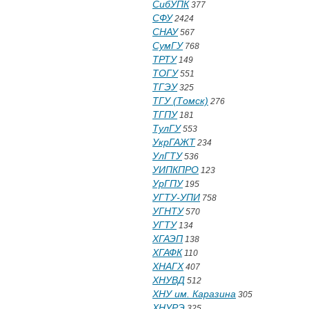
СибУПК
377
СФУ
2424
СНАУ
567
СумГУ
768
ТРТУ
149
ТОГУ
551
ТГЭУ
325
ТГУ (Томск)
276
ТГПУ
181
ТулГУ
553
УкрГАЖТ
234
УлГТУ
536
УИПКПРО
123
УрГПУ
195
УГТУ-УПИ
758
УГНТУ
570
УГТУ
134
ХГАЭП
138
ХГАФК
110
ХНАГХ
407
ХНУВД
512
ХНУ им. Каразина
305
ХНУРЭ
325