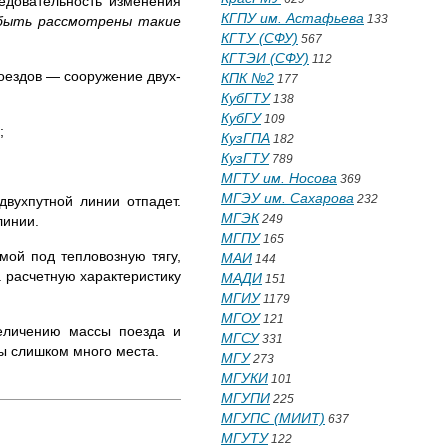
ледовательность изменения
КГПУ им. Астафьева
133
 быть рассмотрены такие
КГТУ (СФУ)
567
КГТЭИ (СФУ)
112
поездов — сооружение двух­
КПК №2
177
КубГТУ
138
КубГУ
109
;
КузГПА
182
КузГТУ
789
МГТУ им. Носова
369
МГЭУ им. Сахарова
232
двухпутной линии отпадет.
МГЭК
249
линии.
МГПУ
165
мой под тепловозную тягу,
МАИ
144
 расчетную характеристику
МАДИ
151
МГИУ
1179
МГОУ
121
еличению массы поезда и
МГСУ
331
бы слишком много места.
МГУ
273
МГУКИ
101
МГУПИ
225
МГУПС (МИИТ)
637
МГУТУ
122