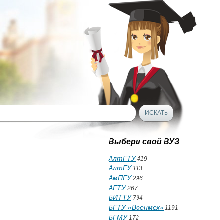
Выбери свой ВУЗ
АлтГТУ
419
АлтГУ
113
АмПГУ
296
АГТУ
267
БИТТУ
794
БГТУ «Военмех»
1191
БГМУ
172