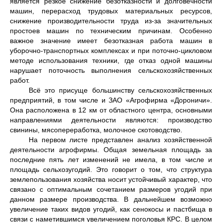
является резкое снижение безотказности и долговечности
машин, перерасход трудовых материальных ресурсов,
снижение производительности труда из-за значительных
простоев машин по техническим причинам. Особенно
важное значение имеет безотказная работа машин в
уборочно-транспортных комплексах и при поточно-цикловом
методе использования техники, где отказ одной машины
нарушает поточность выполнения сельскохозяйственных
работ.
Всё это присуще большинству сельскохозяйственных
предприятий, в том числе и ЗАО «Агрофирма «Дороничи».
Она расположена в 12 км от областного центра, основными
направлениями деятельности яв­ляются: производство
свинины, мясопереработка, молочное скотоводство.
На первом листе представлен анализ хозяйственной
деятельности агрофирмы. Общая земельная площадь за
последние пять лет изменений не имела, в том числе и
площадь сельхозугодий. Это говорит о том, что структура
землепользования хозяйства носит устойчивый характер, что
связано с оптимальным сочетанием размеров угодий при
данном размере производства. В дальнейшем возможно
увеличение таких видов угодий, как сенокосы и пастбища в
связи с наметившимся увеличением поголовья КРС. В целом