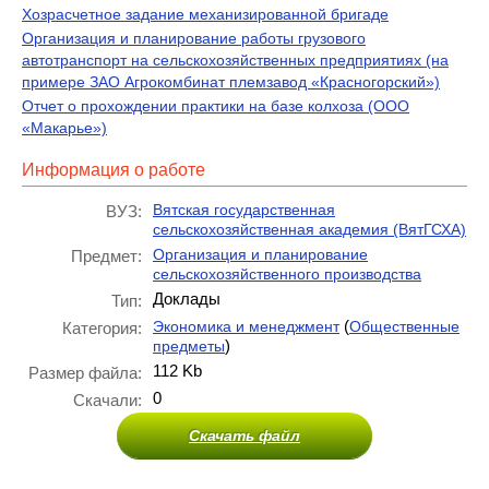
Хозрасчетное задание механизированной бригаде
Организация и планирование работы грузового
автотранспорт на сельскохозяйственных предприятиях (на
примере ЗАО Агрокомбинат племзавод «Красногорский»)
Отчет о прохождении практики на базе колхоза (ООО
«Макарье»)
Информация о работе
Вятская государственная
ВУЗ:
сельскохозяйственная академия (ВятГСХА)
Организация и планирование
Предмет:
сельскохозяйственного производства
Доклады
Тип:
(
Экономика и менеджмент
Общественные
Категория:
)
предметы
112 Kb
Размер файла:
0
Скачали:
Скачать файл