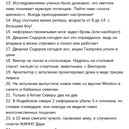
13. Исследованиями ученых было доказано, что светлое
пиво понижает мужскую потенцию. Пейте пиво «охота
крепкое»». Всегда приподнимает настроение!
14. Ищу спутника жизни репера, возраста от 8 до 14, с
большим йоу!
15. неформал прокалывая мозг задел бровь (или наоборот)
16. Дворник Сидоров сегодня зол это оправданно, ведь он
впервые в жизни отрезвел и понял кем работает
17. Дворник Сидоров сегодня зол, акции Газпрома упали в
цене
18. Виктор не попал в стололовую: Надпись на столовой
гласит: нельзя со спиртным, животными, с Виктором.
19. Архитектор с затулинки проектировал дома в виде трешки
пиваса
20. На затулинке выпустили новое пиво со вкусом Winston-а
синего и бабкиных семечек.
21. Только в Китае Скверы два на два
22. В Индийском сквере 2 неформала убили 3-х гопников, по
словам очевидцев, они никогда не видели таких
многочисленных пощечин
23. в 15 веке сжигали чучело, провожая зиму, и случаянно
сожгли ЖАННУ Дарк