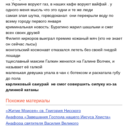
на Украине воруют газ, в наших кафе воруют вайфай . у
одного меня мысль что это одни и те же люди
самая злая шутка, горводоканал они перекрыли воду по
всему городу первого января
криминальная новость: Буратино жарил шашлыки и сжег
всех своих друзей
Филипп киркоров выиграл премию кожаный мяч (кто не знает
он сейчас лысы)
монгольский космонавт отказался лететь без своей гнедой
лошади
тщеславный максим Галкин женился на Галине Волчек, и
называет её галкой
маленькая девушка упала в чан с ботексом и раскатала губу
до пола
карликовый саиурай не смог совершить сипуку из-за
длинной катаны
Похожие материалы
«Житие Моисея» св. Григория Нисского
Анафора «Завещания Господа нашего Иисуса Христа»
Анафора святителя Василия Великого