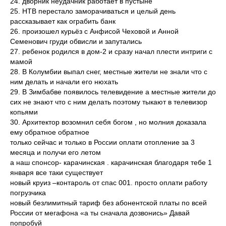
24. дворник неудачник работает в пустыне
25. НТВ перестало заморачиваться и целый день
рассказывает как ограбить банк
26. произошел курьёз с Анфисой Чеховой и Анной
Семенович груди обвисли и запутались
27. ребенок родился в дом-2 и сразу начал плести интриги с
мамой
28. В Колумбии выпал снег, местные жители не знали что с
ним делать и начали его нюхать
29. В Зимбабве появилось телевидение а местные жители до
сих не знают что с ним делать поэтому тыкают в телевизор
копьями
30. Архитектор возомнил себя богом , но молния доказала
ему обратное обратное
только сейчас и только в России оплати отопление за 3
месяца и получи его летом
а наш спонсор- карачинская . карачинская благодаря тебе 1
января все таки существует
новый круиз –контароль от спас 001. просто оплати работу
погрузчика
новый безлимитный тариф без абонентской платы по всей
России от мегафона «а ты сначала дозвонись» Давай
попробуй