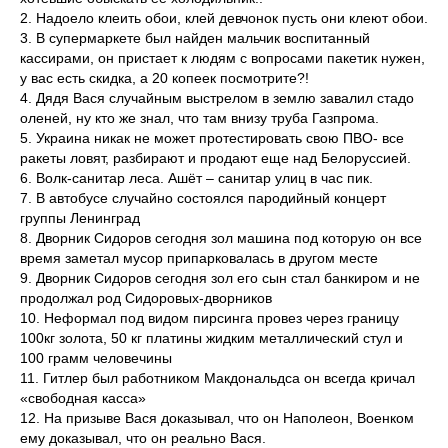
2. Надоело клеить обои, клей девчонок пусть они клеют обои.
3. В супермаркете был найден мальчик воспитанный
кассирами, он пристает к людям с вопросами пакетик нужен,
у вас есть скидка, а 20 копеек посмотрите?!
4. Дядя Вася случайным выстрелом в землю завалил стадо
оленей, ну кто же знал, что там внизу труба Газпрома.
5. Украина никак не может протестировать свою ПВО- все
ракеты ловят, разбирают и продают еще над Белоруссией.
6. Волк-санитар леса. Ашёт – санитар улиц в час пик.
7. В автобусе случайно состоялся пародийный концерт
группы Ленинград
8. Дворник Сидоров сегодня зол машина под которую он все
время заметал мусор припарковалась в другом месте
9. Дворник Сидоров сегодня зол его сын стал банкиром и не
продолжал род Сидоровых-дворников
10. Неформал под видом пирсинга провез через границу
100кг золота, 50 кг платины жидким металлический стул и
100 грамм человечины
11. Гитлер был работником Макдональдса он всегда кричал
«свободная касса»
12. На призыве Вася доказывал, что он Наполеон, Военком
ему доказывал, что он реально Вася.