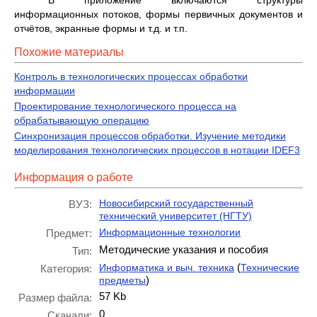
В приложение включаются структуры
информационных потоков, формы первичных документов и
отчётов, экранные формы и т.д. и т.п.
Похожие материалы
Контроль в технологических процессах обработки
информации
Проектирование технологического процесса на
обрабатывающую операцию
Синхронизация процессов обработки. Изучение методики
моделирования технологических процессов в нотации IDEF3
Информация о работе
Новосибирский государственный
ВУЗ:
технический университет (НГТУ)
Информационные технологии
Предмет:
Методические указания и пособия
Тип:
(
Информатика и выч. техника
Технические
Категория:
)
предметы
57 Kb
Размер файла:
0
Скачали: