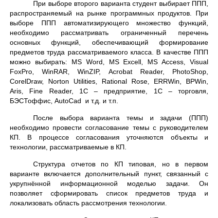
При выборе второго варианта студент выбирает ППП,
распространяемый на рынке программных продуктов. При
выборе ППП автоматизирующего множество функций,
необходимо рассматривать ограниченный перечень
основных функций, обеспечивающий формирование
предметов труда рассматриваемого класса. В качестве ППП
можно выбирать: MS Word, MS Excell, MS Access, Visual
FoxPro, WinRAR, WinZIP, Acrobat Reader, PhotoShop,
CorelDraw, Norton Utilities, Rational Rose, ERRWin, BPWin,
Aris, Fine Reader, 1C – предприятие, 1С – торговля,
БЭСТоффис, AutoCad и т.д. и т.п.
После выбора варианта темы и задачи (ППП)
необходимо провести согласование темы с руководителем
КП. В процессе согласования уточняются объекты и
технологии, рассматриваемые в КП.
Структура отчетов по КП типовая, но в первом
варианте включается дополнительный пункт, связанный с
укрупнённой информационной моделью задачи. Он
позволяет сформировать список предметов труда и
локализовать область рассмотрения технологии.